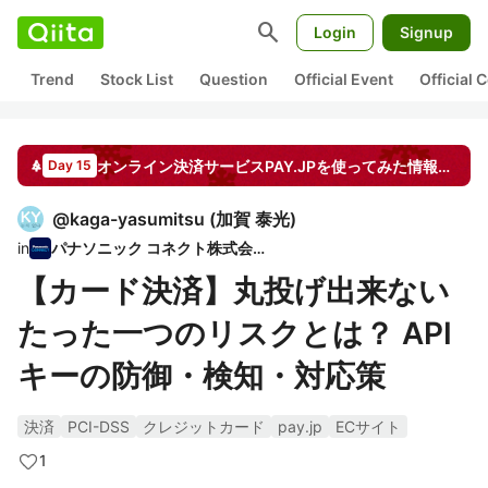
search
Login
Signup
Trend
Stock List
Question
Official Event
Official
オンライン決済サービスPAY.JPを使ってみた情報をシェアしよう！ by PAY
Day 15
@
kaga-yasumitsu
(
加賀 泰光
)
in
パナソニック コネクト株式会社
【カード決済】丸投げ出来ない
たった一つのリスクとは？ API
キーの防御・検知・対応策
決済
PCI-DSS
クレジットカード
pay.jp
ECサイト
1