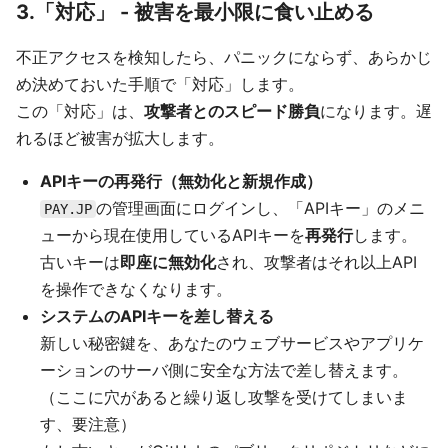
3.「対応」 - 被害を最小限に食い止める
不正アクセスを検知したら、パニックにならず、あらかじ
め決めておいた手順で「対応」します。
この「対応」は、
攻撃者とのスピード勝負
になります。遅
れるほど被害が拡大します。
APIキーの再発行（無効化と新規作成）
の管理画面にログインし、「APIキー」のメニ
PAY.JP
ューから現在使用しているAPIキーを
再発行
します。
古いキーは
即座に無効化
され、攻撃者はそれ以上API
を操作できなくなります。
システムのAPIキーを差し替える
新しい秘密鍵を、あなたのウェブサービスやアプリケ
ーションのサーバ側に安全な方法で差し替えます。
（ここに穴があると繰り返し攻撃を受けてしまいま
す、要注意）