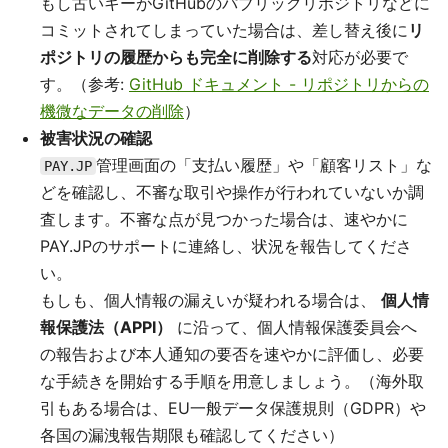
もし古いキーがGitHubのパブリックリポジトリなどに
コミットされてしまっていた場合は、差し替え後に
リ
ポジトリの履歴からも完全に削除する
対応が必要で
す。（参考:
GitHub ドキュメント - リポジトリからの
機微なデータの削除
）
被害状況の確認
管理画面の「支払い履歴」や「顧客リスト」な
PAY.JP
どを確認し、不審な取引や操作が行われていないか調
査します。不審な点が見つかった場合は、速やかに
PAY.JPのサポートに連絡し、状況を報告してくださ
い。
もしも、個人情報の漏えいが疑われる場合は、
個人情
報保護法（APPI）
に沿って、個人情報保護委員会へ
の報告および本人通知の要否を速やかに評価し、必要
な手続きを開始する手順を用意しましょう。（海外取
引もある場合は、EU一般データ保護規則（GDPR）や
各国の漏洩報告期限も確認してください）