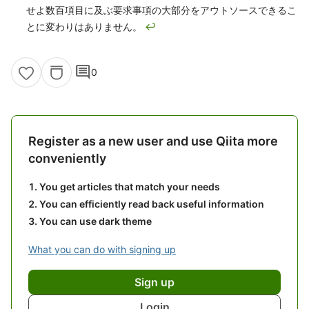
せよ数百項目に及ぶ要求事項の大部分をアウトソースできるこ
とに変わりはありません。
↩
comment
0
Register as a new user and use Qiita more
conveniently
You get articles that match your needs
You can efficiently read back useful information
You can use dark theme
What you can do with signing up
Sign up
Login