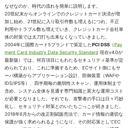
なぜなのか、時代の流れを簡単に説明します。
20世紀末からオンラインでのクレジットカード決済が増
加し始め、21世紀に入り取引件数も増えるにつれ、不正
利用やトラブル数も増えていき、クレジットカード会社単
体の対策では太刀打ち出来なくなっていきました。
2004年に国際カード5ブランドで策定した
PCI DSS
（
Pay
ment Card Industry Data Security Standard
現在v4.0が
最新版）では、何百項目にもわたるセキュリティ基準が定
められており、これに準拠するため、ECサイト側にもサ
ーバ構築からアプリケーション設計、防御装置（WAFや
IDS/IPS等）、四半期毎の脆弱性スキャン、運用体制まで
含め、システム全体を見通す専門知識と莫大な運用コスト
が必要となりました。それでも、攻撃者の手口は日々巧妙
化し、セキュリティ対策とのいたちごっこが続きました。
2018年6月からの改正割賦販売法で、カード情報の適切な
保護が強く求められるようになり、その対応策としてEC