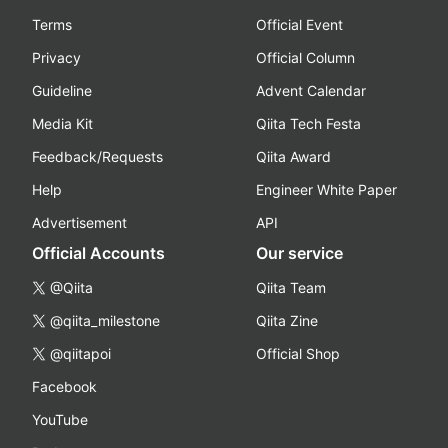
Terms
Official Event
Privacy
Official Column
Guideline
Advent Calendar
Media Kit
Qiita Tech Festa
Feedback/Requests
Qiita Award
Help
Engineer White Paper
Advertisement
API
Official Accounts
Our service
@Qiita
Qiita Team
@qiita_milestone
Qiita Zine
@qiitapoi
Official Shop
Facebook
YouTube