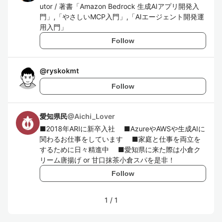
utor / 著書「Amazon Bedrock 生成AIアプリ開発入
門」,「やさしいMCP入門」,「AIエージェント開発運
用入門」
Follow
@
ryskokmt
Follow
愛知県民
@
Aichi_Lover
■2018年ARIに新卒入社 ■AzureやAWSや生成AIに
関わるお仕事をしています ■家庭と仕事を両立を
するために日々精進中 ■愛知県に来た際は小倉ク
リーム唐揚げ or 甘口抹茶小倉スパを是非！
Follow
1
/
1