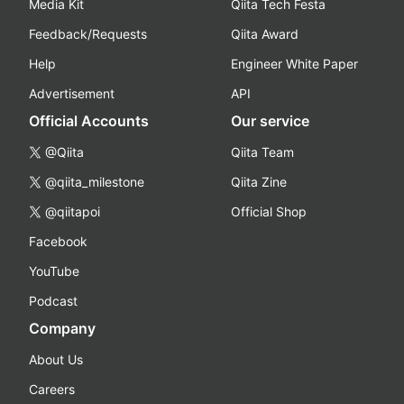
Media Kit
Qiita Tech Festa
Feedback/Requests
Qiita Award
Help
Engineer White Paper
Advertisement
API
Official Accounts
Our service
@Qiita
Qiita Team
@qiita_milestone
Qiita Zine
@qiitapoi
Official Shop
Facebook
YouTube
Podcast
Company
About Us
Careers