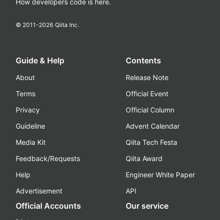
How developers code is here.
© 2011-
2026
Qiita Inc.
Guide & Help
Contents
About
Release Note
Terms
Official Event
Privacy
Official Column
Guideline
Advent Calendar
Media Kit
Qiita Tech Festa
Feedback/Requests
Qiita Award
Help
Engineer White Paper
Advertisement
API
Official Accounts
Our service