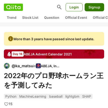
search
Login
Signup
Trend
Stock List
Question
Official Event
Official
info
More than 3 years have passed since last update.
ABEJA
Advent Calendar
2021
Day 16
@
ka_matsu
in
ABEJA, Inc.
2022年のプロ野球ホームラン王
を予測してみた
Python
MachineLearning
baseball
lightgbm
SHAP
15