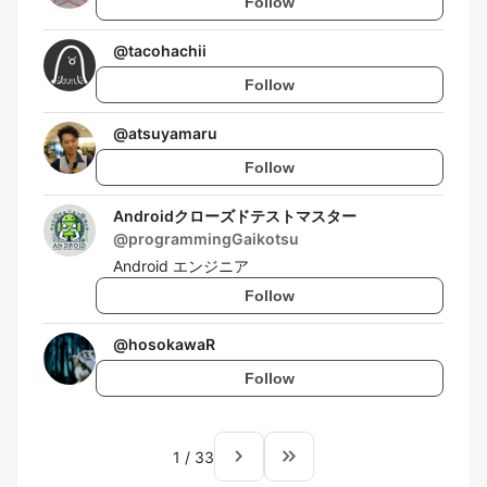
Follow
@
tacohachii
Follow
@
atsuyamaru
Follow
Androidクローズドテストマスター
@
programmingGaikotsu
Android エンジニア
Follow
@
hosokawaR
Follow
navigate_next
keyboard_double_arrow_right
1
/
33