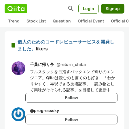
search
Login
Signup
Trend
Stock List
Question
Official Event
Official
個人のためのコードレビューサービスを開発し
ました。
likers
千葉に帰り亭
@
return_chiba
フルスタックを目指すバックエンド寄りのエン
ジニア。Qiitaは読むのも書くのも好き！「わか
りやすく、再現できる技術記事」「読み物とし
て興味がそそられる記事」を目指して更新中
Follow
@
progresssky
Follow