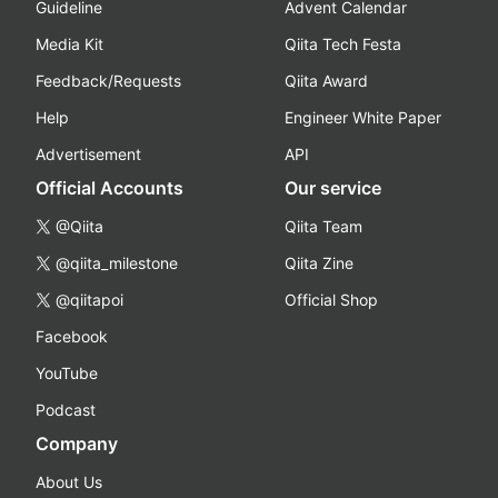
Guideline
Advent Calendar
Media Kit
Qiita Tech Festa
Feedback/Requests
Qiita Award
Help
Engineer White Paper
Advertisement
API
Official Accounts
Our service
@Qiita
Qiita Team
@qiita_milestone
Qiita Zine
@qiitapoi
Official Shop
Facebook
YouTube
Podcast
Company
About Us