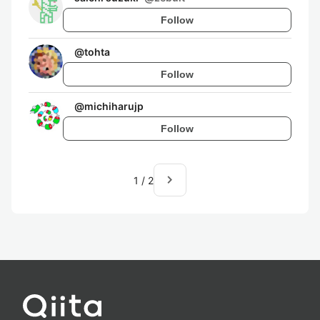
Follow
@
tohta
Follow
@
michiharujp
Follow
navigate_next
1
/
2