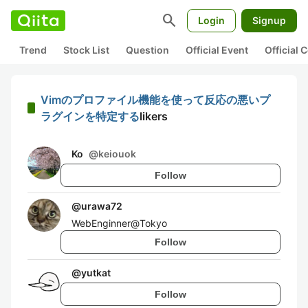
search
Login
Signup
Trend
Stock List
Question
Official Event
Official
Vimのプロファイル機能を使って反応の悪いプ
ラグインを特定する
likers
Ko
@
keiouok
Follow
@
urawa72
WebEnginner@Tokyo
Follow
@
yutkat
Follow