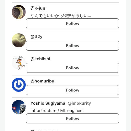
@
K-jun
なんでもいいから特技が欲しい...
Follow
@
tt2y
Follow
@
kebiishi
Follow
@
homuribu
Follow
Yoshio Sugiyama
@
imokurity
Infrastructure / ML engineer
Follow