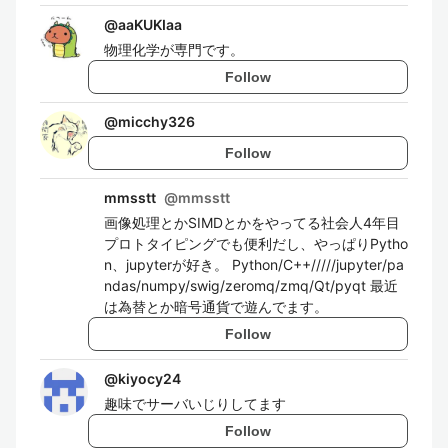
@
aaKUKIaa
物理化学が専門です。
Follow
@
micchy326
Follow
mmsstt
@
mmsstt
画像処理とかSIMDとかをやってる社会人4年目
プロトタイピングでも便利だし、やっぱりPytho
n、jupyterが好き。 Python/C++/////jupyter/pa
ndas/numpy/swig/zeromq/zmq/Qt/pyqt 最近
は為替とか暗号通貨で遊んでます。
Follow
@
kiyocy24
趣味でサーバいじりしてます
Follow