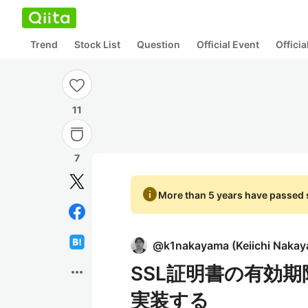
Trend
Stock List
Question
Official Event
Offici
11
7
info
More than 5 years have passed s
@
k1nakayama
(
Keiichi Naka
SSL証明書の有効期限監
more_horiz
実装する