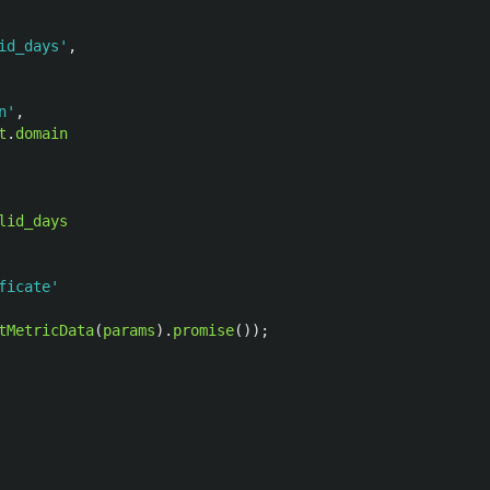
id_days
'
,
n
'
,
t
.
domain
lid_days
ficate
'
tMetricData
(
params
).
promise
());