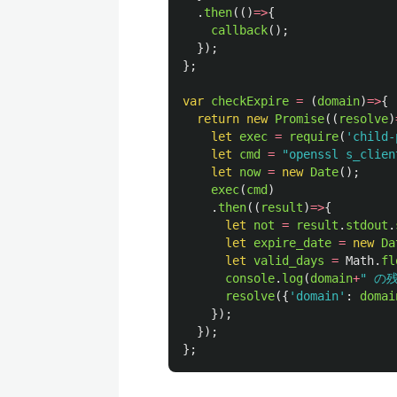
.
then
(()
=>
{
callback
();
});
};
var
checkExpire
=
(
domain
)
=>
{
return
new
Promise
((
resolve
)
let
exec
=
require
(
'
child-
let
cmd
=
"
openssl s_clien
let
now
=
new
Date
();
exec
(
cmd
)
.
then
((
result
)
=>
{
let
not
=
result
.
stdout
.
let
expire_date
=
new
Da
let
valid_days
=
Math
.
fl
console
.
log
(
domain
+
"
 の
resolve
({
'
domain
'
:
domai
});
});
};