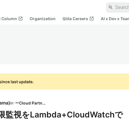
search
open_in_new
open_in_new
al Column
Organization
Qiita Careers
AI x Dev x Tea
ince last update.
yama
)
in
Cloud Partner
視をLambda+CloudWatchで