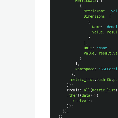
MetricData
:
[
{
MetricName
:
'
val
Dimensions
:
[
{
Name
:
'
domai
Value
:
resul
}
],
Unit
:
'
None
'
,
Value
:
result
.
va
}
],
Namespace
:
'
SSLCerti
};
metric_list
.
push
(
CW
.
pu
});
Promise
.
all
(
metric_list
)
.
then
((
data
)
=>
{
resolve
();
});
});
})