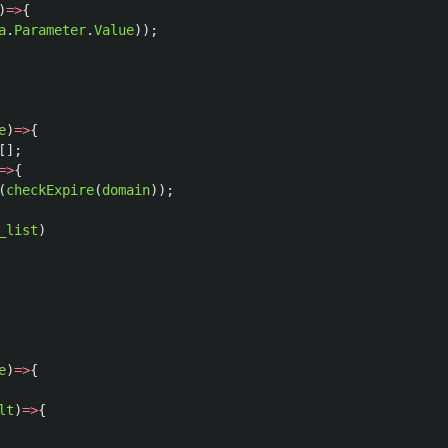
)
=>
{
a
.
Parameter
.
Value
));
e
)
=>
{
[];
=>
{
(
checkExpire
(
domain
));
_list
)
e
)
=>
{
lt
)
=>
{