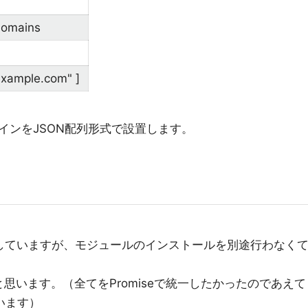
/domains
example.com" ]
インをJSON配列形式で設置します。
ise を使用していますが、モジュールのインストールを別途行わなく
良いと思います。（全てをPromiseで統一したかったのであえて
っています）