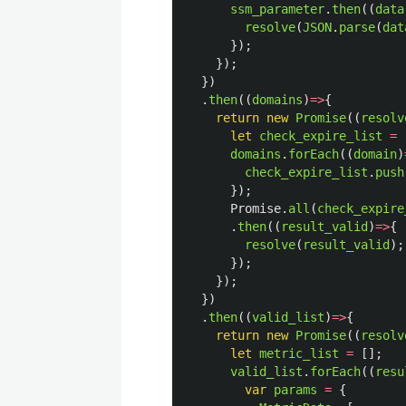
ssm_parameter
.
then
((
data
resolve
(
JSON
.
parse
(
dat
});
});
})
.
then
((
domains
)
=>
{
return
new
Promise
((
resolv
let
check_expire_list
=
domains
.
forEach
((
domain
)
check_expire_list
.
push
});
Promise
.
all
(
check_expire
.
then
((
result_valid
)
=>
{
resolve
(
result_valid
);
});
});
})
.
then
((
valid_list
)
=>
{
return
new
Promise
((
resolv
let
metric_list
=
[];
valid_list
.
forEach
((
resu
var
params
=
{