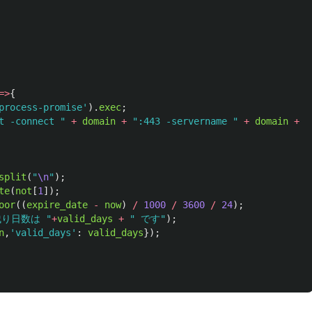
=>
{
process-promise
'
).
exec
;
t -connect 
"
+
domain
+
"
:443 -servername 
"
+
domain
+
"
split
(
"
\n
"
);
te
(
not
[
1
]);
oor
((
expire_date
-
now
)
/
1000
/
3600
/
24
);
残り日数は 
"
+
valid_days
+
"
 です
"
);
n
,
'
valid_days
'
:
valid_days
});