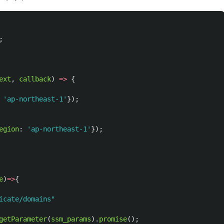
;
ext
,
callback
)
=>
{
'
ap-northeast-1
'
});
egion
:
'
ap-northeast-1
'
});
e
)
=>
{
icate/domains
"
getParameter
(
ssm_params
).
promise
();