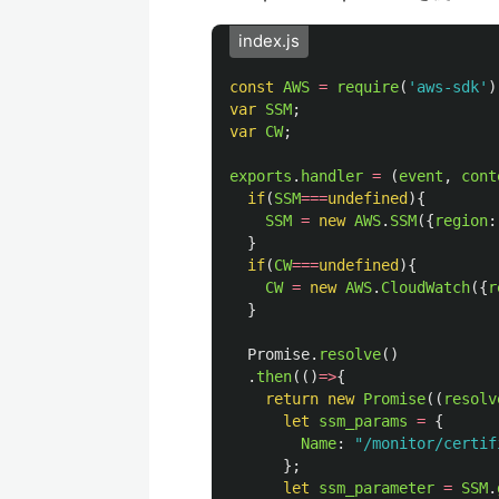
index.js
const
AWS
=
require
(
'
aws-sdk
'
)
var
SSM
;
var
CW
;
exports
.
handler
=
(
event
,
cont
if
(
SSM
===
undefined
){
SSM
=
new
AWS
.
SSM
({
region
:
}
if
(
CW
===
undefined
){
CW
=
new
AWS
.
CloudWatch
({
r
}
Promise
.
resolve
()
.
then
(()
=>
{
return
new
Promise
((
resolv
let
ssm_params
=
{
Name
:
"
/monitor/certif
};
let
ssm_parameter
=
SSM
.