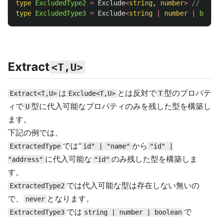
type
ExcludedType2
=
Exclude
<
string
,
number
>
// stri
type
ExcludedType3
=
Exclude
<
string
|
number
|
boole
Extract
<T,U>
は
とは反対で
型のプロパテ
Extract<T,U>
Exclude<T,U>
T
ィで
型に代入可能なプロパティのみを残した型を構築し
U
ます。
下記の例では、
では"
から
ExtractedType
id" | "name"
"id" |
に代入可能な
のみ残した型を構築しま
"address"
"id"
す。
では代入可能な型は存在しない無いの
ExtractedType2
で、
となります。
never
では
で
ExtractedType3
string | number | boolean