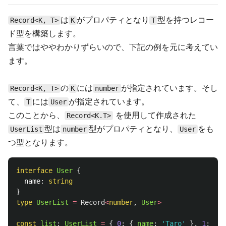
は
がプロパティとなり
型を持つレコー
Record<K, T>
K
T
ド型を構築します。
言葉ではややわかりずらいので、下記の例を元に考えてい
ます。
の
には
が指定されています。そし
Record<K, T>
K
number
て、
には
が指定されています。
T
User
このことから、
を使用して作成された
Record<K.T>
型は
型がプロパティとなり、
をも
UserList
number
User
つ型となります。
interface
User
{
name
:
string
}
type
UserList
=
Record
<
number
,
User
>
const
list
:
UserList
=
{
0
:
{
name
:
'
Taro
'
},
1
:
{
n