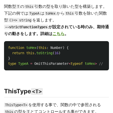
関数型
の
引数の型を取り除いた型を構築します。
T
this
下記の例では
は
から
引数を除いた関数
TypeA
toHex
this
型
を返します。
()=> string
が設定されている時のみ、期待通
--strictFunctionTypes
りの動きをします。詳細は
こちら
。
function
toHex
(
this
:
Number
)
{
return
this
.
toString
(
16
)
}
type
TypeA
=
OmitThisParameter
<
typeof
toHex
>
// () =
ThisType
<T>
を使用する事で、関数の中で参照される
ThisType<T>
の型を
とてコントロールする事ができます。
this
T