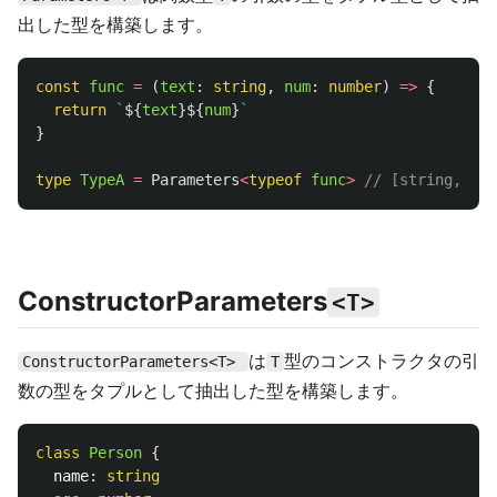
出した型を構築します。
const
func
=
(
text
:
string
,
num
:
number
)
=>
{
return
`
${
text
}${
num
}
`
}
type
TypeA
=
Parameters
<
typeof
func
>
// [string, num
ConstructorParameters
<T>
は
型のコンストラクタの引
ConstructorParameters<T>
T
数の型をタプルとして抽出した型を構築します。
class
Person
{
name
:
string