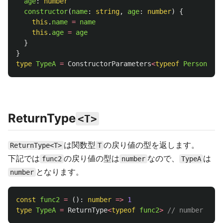
age
:
number
constructor
(
name
:
string
,
age
:
number
)
{
this
.
name
=
name
this
.
age
=
age
}
}
type
TypeA
=
ConstructorParameters
<
typeof
Person
>
//
ReturnType
<T>
は関数型
の戻り値の型を返します。
ReturnType<T>
T
下記では
の戻り値の型は
なので、
は
func2
number
TypeA
となります。
number
const
func2
=
():
number
=>
1
type
TypeA
=
ReturnType
<
typeof
func2
>
// number