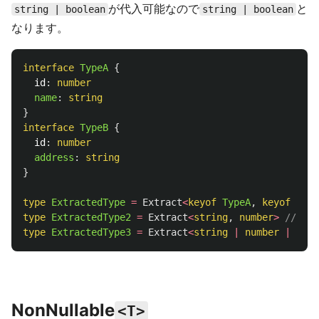
が代入可能なので
と
string | boolean
string | boolean
なります。
interface
TypeA
{
id
:
number
name
:
string
}
interface
TypeB
{
id
:
number
address
:
string
}
type
ExtractedType
=
Extract
<
keyof
TypeA
,
keyof
Type
type
ExtractedType2
=
Extract
<
string
,
number
>
// nev
type
ExtractedType3
=
Extract
<
string
|
number
|
bool
NonNullable
<T>