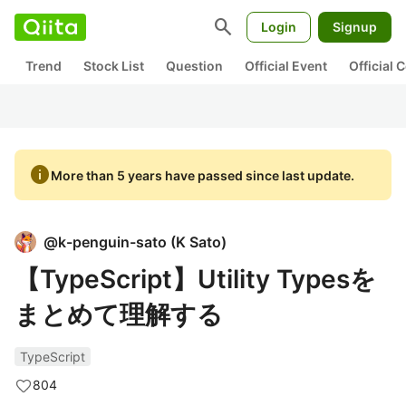
search
Login
Signup
Trend
Stock List
Question
Official Event
Official
info
More than 5 years have passed since last update.
@
k-penguin-sato
(
K Sato
)
【TypeScript】Utility Typesを
まとめて理解する
TypeScript
804