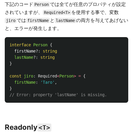
下記のコード
では全てが任意のプロパティが設定
Person
されていますが、
を使用する事で、変数
Required<T>
では
と
の両方を与えてあげない
jiro
firstName
lastName
と、エラーが発生します。
interface
Person
{
firstName
?:
string
lastName
?:
string
}
const
jiro
:
Required
<
Person
>
=
{
firstName
:
'
Taro
'
,
}
// Error: property 'lastName' is missing.
Readonly
<T>