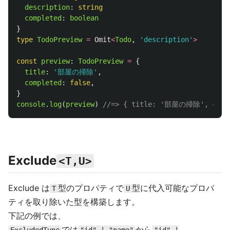
description
:
string
completed
:
boolean
}
type
TodoPreview
=
Omit
<
Todo
,
'
description
'
>
const
preview
:
TodoPreview
=
{
title
:
'
部屋の掃除
'
,
completed
:
false
,
}
console
.
log
(
preview
)
//=> { title: '部屋の掃除', compl
Exclude
<T,U>
Exclude は
型のプロパティで
型に代入可能なプロパ
T
U
ティを取り除いた型を構築します。
下記の例では、
では
から