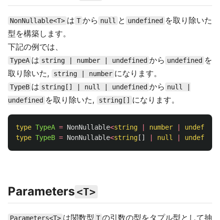
は
から
と
を取り除いた
NonNullable<T>
T
null
undefined
型を構築します。
下記の例では、
は
から
を
TypeA
string | number | undefined
undefined
取り除いた,
になります。
string | number
は
から
TypeB
string[] | null | undefined
null |
を取り除いた,
になります。
undefined
string[]
type
TypeA
=
NonNullable
<
string
|
number
|
undefined
type
TypeB
=
NonNullable
<
string
[]
|
null
|
undefined
Parameters
<T>
は関数型
の引数の型をタプル型として抽
Parameters<T>
T