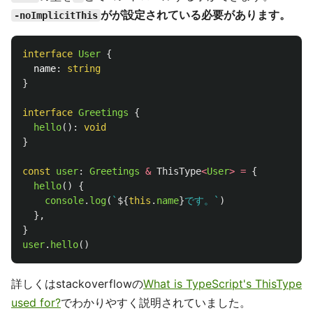
がが設定されている必要があります。
-noImplicitThis
interface
User
{
name
:
string
}
interface
Greetings
{
hello
():
void
}
const
user
:
Greetings
&
ThisType
<
User
>
=
{
hello
()
{
console
.
log
(
`
${
this
.
name
}
です。`
)
},
}
user
.
hello
()
詳しくはstackoverflowの
What is TypeScript's ThisType
used for?
でわかりやすく説明されていました。