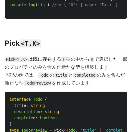
console
.
log
(
list
)
//=> { '0': { name: 'Taro' }, '1':
Pick
<T,K>
は既に存在する
型の中から
で選択した一部
Pick<T,K>
T
K
のプロパティのみを含んだ新たな型を構築します。
下記の例では、
の
と
のみを含んだ
Todo
title
completed
新たな型
を作成しています。
TodoPreview
interface
Todo
{
title
:
string
description
:
string
completed
:
boolean
}
type
TodoPreview
=
Pick
<
Todo
,
'
title
'
|
'
completed
'
>