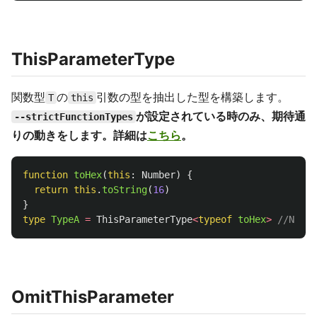
ThisParameterType
関数型
の
引数の型を抽出した型を構築します。
T
this
が設定されている時のみ、期待通
--strictFunctionTypes
りの動きをします。詳細は
こちら
。
function
toHex
(
this
:
Number
)
{
return
this
.
toString
(
16
)
}
type
TypeA
=
ThisParameterType
<
typeof
toHex
>
//Numbe
OmitThisParameter