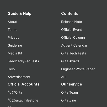
Guide & Help
Contents
About
Release Note
Terms
Official Event
Privacy
Official Column
Guideline
Advent Calendar
Media Kit
Qiita Tech Festa
Feedback/Requests
Qiita Award
Help
Engineer White Paper
Advertisement
API
Official Accounts
Our service
@Qiita
Qiita Team
@qiita_milestone
Qiita Zine