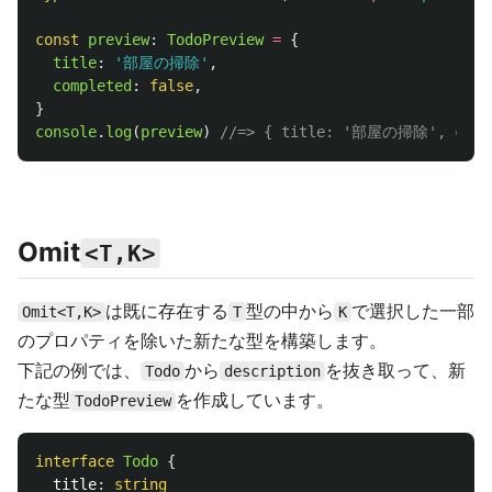
const
preview
:
TodoPreview
=
{
title
:
'
部屋の掃除
'
,
completed
:
false
,
}
console
.
log
(
preview
)
//=> { title: '部屋の掃除', compl
Omit
<T,K>
は既に存在する
型の中から
で選択した一部
Omit<T,K>
T
K
のプロパティを除いた新たな型を構築します。
下記の例では、
から
を抜き取って、新
Todo
description
たな型
を作成しています。
TodoPreview
interface
Todo
{
title
:
string