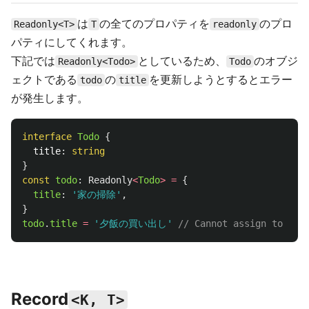
は
の全てのプロパティを
のプロ
Readonly<T>
T
readonly
パティにしてくれます。
下記では
としているため、
のオブジ
Readonly<Todo>
Todo
ェクトである
の
を更新しようとするとエラー
todo
title
が発生します。
interface
Todo
{
title
:
string
}
const
todo
:
Readonly
<
Todo
>
=
{
title
:
'
家の掃除
'
,
}
todo
.
title
=
'
夕飯の買い出し
'
// Cannot assign to 'ti
Record
<K, T>