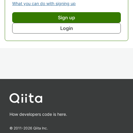
What you can do with signing up
Sign up
Login
How developers code is here.
© 2011-
2026
Qiita Inc.