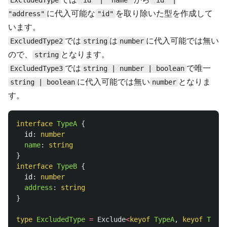
ExcludedType
"id" | "name"
"id" |
に代入可能な
を取り除いた型を作成して
"address"
"id"
います。
では
は
に代入可能では無い
ExcludedType2
string
number
ので、
となります。
string
では
で唯一
ExcludedType3
string | number | boolean
に代入可能では無い
となりま
string | boolean
number
す。
interface
TypeA
{
id
:
number
name
:
string
}
interface
TypeB
{
id
:
number
address
:
string
}
type
ExcludedType
=
Exclude
<
keyof
TypeA
,
keyof
TypeB