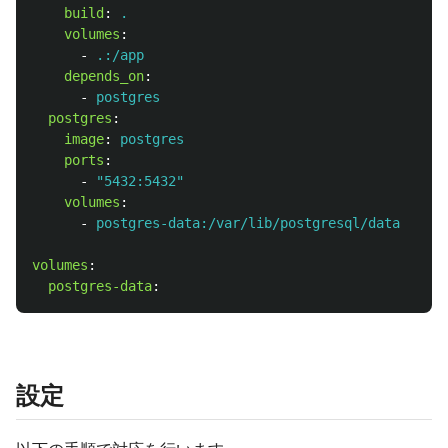
build
:
.
volumes
:
-
.:/app
depends_on
:
-
postgres
postgres
:
image
:
postgres
ports
:
-
"
5432:5432"
volumes
:
-
postgres-data:/var/lib/postgresql/data
volumes
:
postgres-data
:
設定