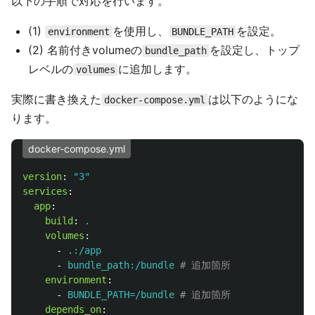
以下の手順で対応を行います。
(1)
を使用し、
を設定。
environment
BUNDLE_PATH
(2) 名前付きvolumeの
を設定し、トップ
bundle_path
レベルの
に追加します。
volumes
実際に書き換えた
は以下のようにな
docker-compose.yml
ります。
docker-compose.yml
version
:
"
3"
services
:
app
:
build
:
.
volumes
:
-
.:/app
-
bundle_path:/bundle
# 追加箇所
environment
:
-
BUNDLE_PATH=/bundle
# 追加箇所
depends_on
: