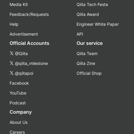
Media Kit
Qiita Tech Festa
Feedback/Requests
Qiita Award
Help
Engineer White Paper
Advertisement
API
Official Accounts
Our service
@Qiita
Qiita Team
@qiita_milestone
Qiita Zine
@qiitapoi
Official Shop
Facebook
YouTube
Podcast
Company
About Us
Careers