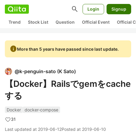
search
Login
Signup
Trend
Stock List
Question
Official Event
Official
info
More than 5 years have passed since last update.
@
k-penguin-sato
(
K Sato
)
【Docker】Railsでgemをcache
する
Docker
docker-compose
31
Last updated at
2019-06-12
Posted at
2019-06-10