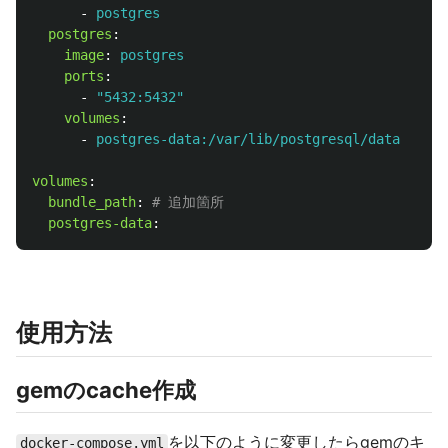
-
postgres
postgres
:
image
:
postgres
ports
:
-
"
5432:5432"
volumes
:
-
postgres-data:/var/lib/postgresql/data
volumes
:
bundle_path
:
# 追加箇所
postgres-data
:
使用方法
gemのcache作成
を以下のように変更したらgemのキ
docker-compose.yml