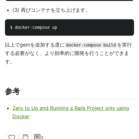
(3) 再びコンテナを立ち上げます。
以上でgemを追加する度に
を実行
docker-compose build
する必要がなく、より効率的に開発を行うことができま
す。
参考
Zero to Up and Running a Rails Project only using
Docker
comment
2