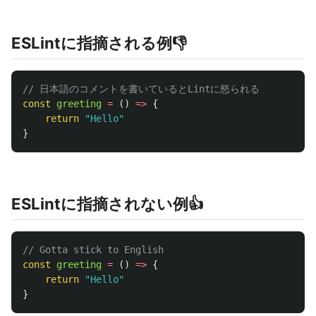
ESLintに指摘される例👎
// 日本語のコメントを書いているとLintに怒られる
const
greeting
=
()
=>
{
return
"
Hello
"
}
ESLintに指摘されない例👍
// Gotta stick to English
const
greeting
=
()
=>
{
return
"
Hello
"
}