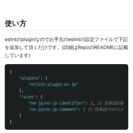
使い方
eslintのpluginなのでお手元のeslintの設定ファイルで下記
を追加して頂くだけです。(詳細はRepoのREADMEに記載
しています)
{
"
plugins
"
:
[
"
eslint-plugin-no-jp
"
],
"
rules
"
:
[
"
no-jp/no-jp-identifier
"
:
2
,
// 日本語の関数
"
no-jp/no-jp-comment
"
:
2
// 日本語でのコメン
]
}