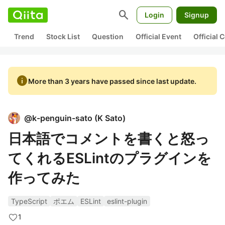
search
Login
Signup
Trend
Stock List
Question
Official Event
Official
info
More than 3 years have passed since last update.
@
k-penguin-sato
(
K Sato
)
日本語でコメントを書くと怒っ
てくれるESLintのプラグインを
作ってみた
TypeScript
ポエム
ESLint
eslint-plugin
1