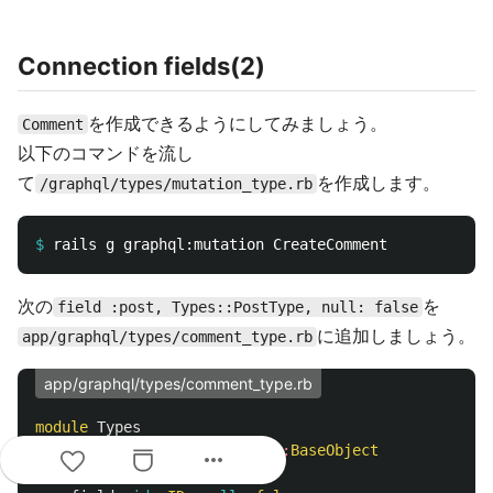
Connection fields(2)
を作成できるようにしてみましょう。
Comment
以下のコマンドを流し
て
を作成します。
/graphql/types/mutation_type.rb
$
次の
を
field :post, Types::PostType, null: false
に追加しましょう。
app/graphql/types/comment_type.rb
app/graphql/types/comment_type.rb
module
Types
class
CommentType
<
Types
::
BaseObject
more_horiz
description
'Comment'