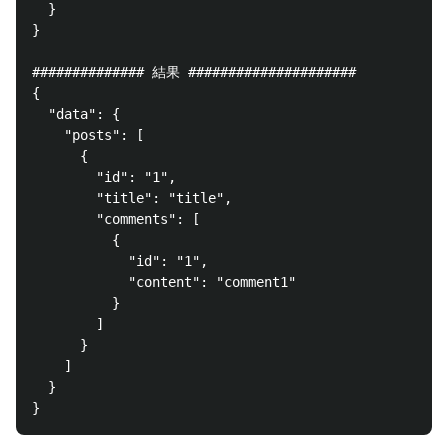
  }

}

############## 結果 #####################

{

  "data": {

    "posts": [

      {

        "id": "1",

        "title": "title",

        "comments": [

          {

            "id": "1",

            "content": "comment1"

          }

        ]

      }

    ]

  }
