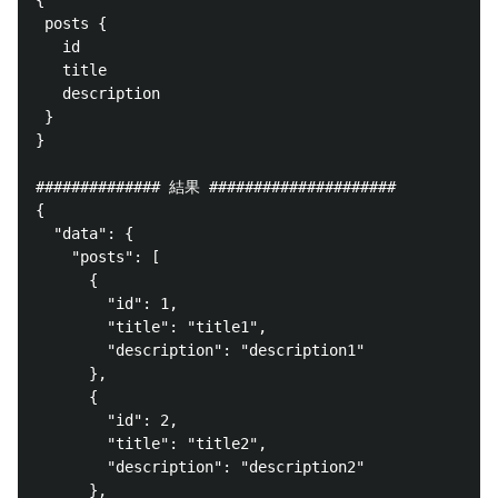
{

 posts {

   id

   title

   description

 }

}

############## 結果 #####################

{

  "data": {

    "posts": [

      {

        "id": 1,

        "title": "title1",

        "description": "description1"

      },

      {

        "id": 2,

        "title": "title2",

        "description": "description2"

      },
