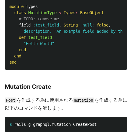
module
Types
class
MutationType
<
Types
::
BaseObject
# TODO: remove me
field
:test_field
,
String
,
null: 
false
,
description: 
"An example field added by the ge
def
test_field
"Hello World"
end
end
end
Mutation Create
を作成する為に使用される
を作成する為に
Post
mutation
以下のコマンドを流します。
$