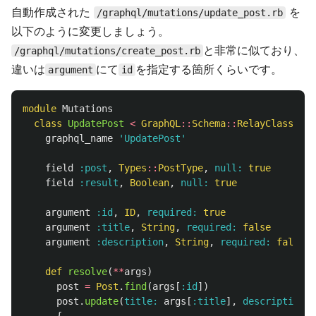
自動作成された
を
/graphql/mutations/update_post.rb
以下のように変更しましょう。
と非常に似ており、
/graphql/mutations/create_post.rb
違いは
にて
を指定する箇所くらいです。
argument
id
module
Mutations
class
UpdatePost
<
GraphQL
::
Schema
::
RelayClassicMu
graphql_name
'UpdatePost'
field
:post
,
Types
::
PostType
,
null: 
true
field
:result
,
Boolean
,
null: 
true
argument
:id
,
ID
,
required: 
true
argument
:title
,
String
,
required: 
false
argument
:description
,
String
,
required: 
false
def
resolve
(
**
args
)
post
=
Post
.
find
(
args
[
:id
])
post
.
update
(
title: 
args
[
:title
],
description: 