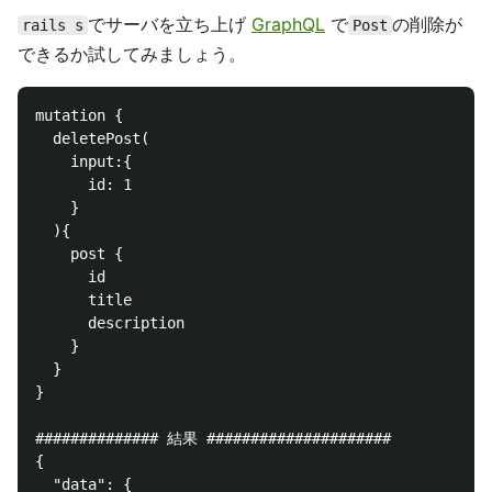
でサーバを立ち上げ
GraphQL
で
の削除が
rails s
Post
できるか試してみましょう。
mutation {

  deletePost(

    input:{

      id: 1

    }

  ){

    post {

      id

      title 

      description

    }

  }

}

############## 結果 #####################

{

  "data": {
