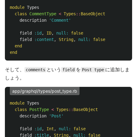
module
Types
class
CommentType
<
Types
::
BaseObject
description
'Comment'
field
:id
,
ID
,
null: 
false
field
:content
,
String
,
null: 
false
end
end
そして、
という
を
に追加しま
comments
field
Post type
しょう。
app/graphql/types/post_type.rb
module
Types
class
PostType
<
Types
::
BaseObject
description
'Post'
field
:id
,
Int
,
null: 
false
field
:title
,
String
,
null: 
false