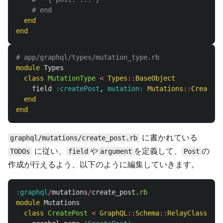
# end
end
end
# app/graphql/types/mutation_type.rb
module
Types
class
MutationType
<
Types
::
BaseObject
field
:createPost
,
mutation: 
Mutations
::
CreatePo
end
end
に書かれている
graphql/mutations/create_post.rb
に従い、
や
を定義して、
の
TODOs
field
argument
Post
作成が行えるよう、以下のように編集していきます。
:graphql
/
mutations
/
create_post
.
rb
module
Mutations
class
CreatePost
<
GraphQL
::
Schema
::
RelayClassicMu