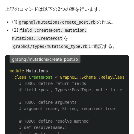
上記のコマンドは以下の2つの事を行います。
(1)
の作成。
graphql/mutations/create_post.rb
(2)
field :createPost, mutation:
を
Mutations::CreatePost
に追記する。
graphql/types/mutations_type.rb
graphql/mutations/create_post.rb
module
Mutations
class
CreatePost
<
GraphQL
::
Schema
::
RelayClassicMu
# TODO: define return fields
# field :post, Types::PostType, null: false
# TODO: define arguments
# argument :name, String, required: true
# TODO: define resolve method
# def resolve(name:)
#   { post: ... }