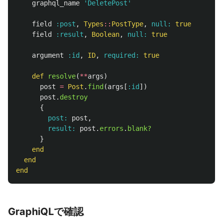
graphql_name
'DeletePost'
field
:post
,
Types
::
PostType
,
null: 
true
field
:result
,
Boolean
,
null: 
true
argument
:id
,
ID
,
required: 
true
def
resolve
(
**
args
)
post
=
Post
.
find
(
args
[
:id
])
post
.
destroy
{
post: 
post
,
result: 
post
.
errors
.
blank?
}
end
end
end
GraphiQLで確認