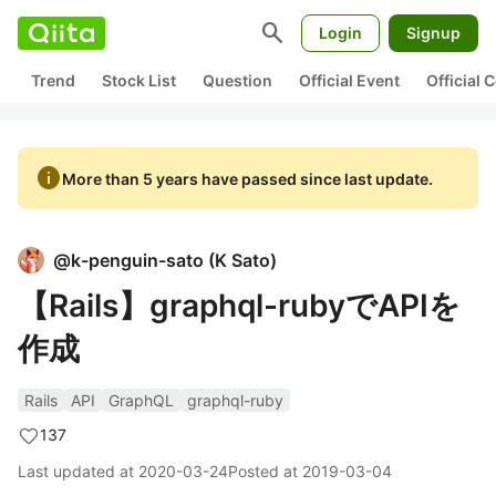
search
Login
Signup
Trend
Stock List
Question
Official Event
Official
info
More than 5 years have passed since last update.
@
k-penguin-sato
(
K Sato
)
【Rails】graphql-rubyでAPIを
作成
Rails
API
GraphQL
graphql-ruby
137
Last updated at
2020-03-24
Posted at
2019-03-04