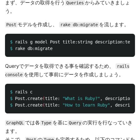
まず、データの取得を行う
からみていきましょ
Queries
う。
モデルを作成し、
を流します。
Post
rake db:migrate
$
$
Queryでデータを取得できる事を確認するため、
rails
を使用して事前にデータを作成しましょう。
console
$
$
Post.create
(
title: 
"What is Ruby?"
, description:
"R
$
Post.create
(
title: 
"How to learn Ruby"
, descriptio
では各
を基に
の実行を行なっていき
GraphQL
Type
Query
ます。
そこで、
の
を定義するため、以下のコマンドを
Post
Type