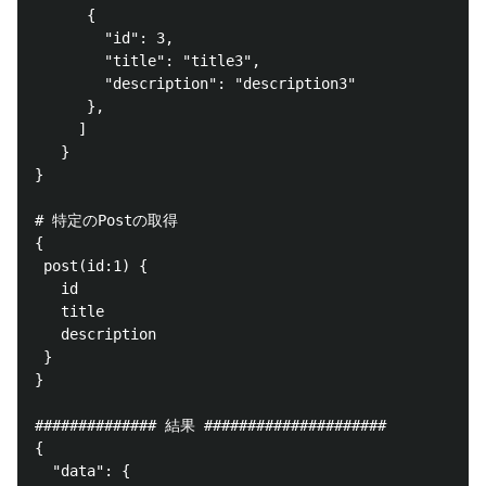
      {

        "id": 3,

        "title": "title3",

        "description": "description3"

      },

     ]

   }

}

# 特定のPostの取得

{

 post(id:1) {

   id

   title

   description

 }

}

############## 結果 #####################

{

  "data": {
