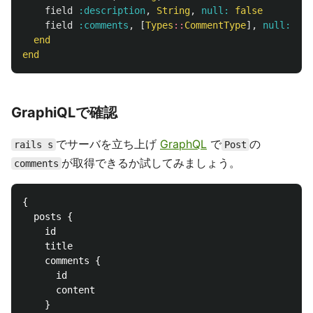
field
:description
,
String
,
null: 
false
field
:comments
,
[
Types
::
CommentType
],
null: 
fal
end
end
GraphiQLで確認
でサーバを立ち上げ
GraphQL
で
の
rails s
Post
が取得できるか試してみましょう。
comments
{

  posts {

    id

    title

    comments {

      id

      content

    }
