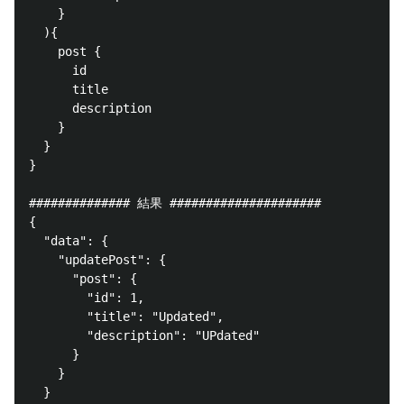
    }

  ){

    post {

      id

      title 

      description

    }

  }

}

############## 結果 #####################

{

  "data": {

    "updatePost": {

      "post": {

        "id": 1,

        "title": "Updated",

        "description": "UPdated"

      }

    }

  }
