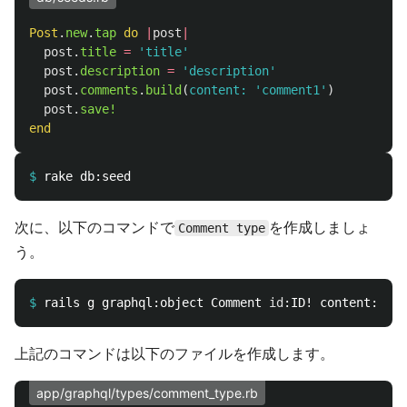
Post
.
new
.
tap
do
|
post
|
post
.
title
=
'title'
post
.
description
=
'description'
post
.
comments
.
build
(
content: 
'comment1'
)
post
.
save!
end
$
次に、以下のコマンドで
を作成しましょ
Comment type
う。
$
rails g graphql:object Comment 
id
上記のコマンドは以下のファイルを作成します。
app/graphql/types/comment_type.rb