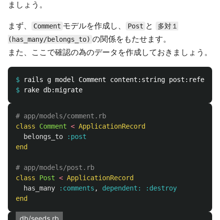
ましょう。
まず、
モデルを作成し、
と
Comment
Post
多対１
の関係をもたせます。
(has_many/belongs_to)
また、ここで確認の為のデータを作成しておきましょう。
$
$
# app/models/comment.rb
class
Comment
<
ApplicationRecord
belongs_to
:post
end
# app/models/post.rb
class
Post
<
ApplicationRecord
has_many
:comments
,
dependent: :destroy
end
db/seeds.rb