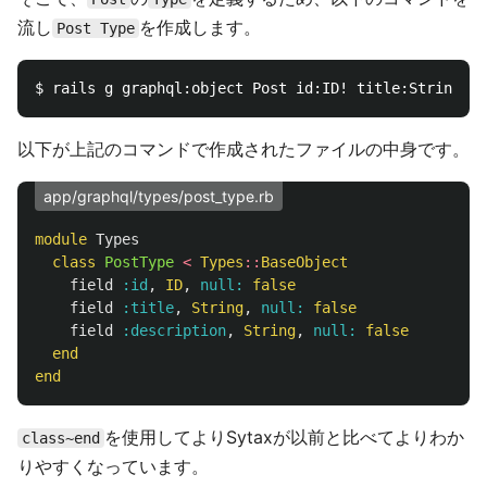
流し
を作成します。
Post Type
以下が上記のコマンドで作成されたファイルの中身です。
app/graphql/types/post_type.rb
module
Types
class
PostType
<
Types
::
BaseObject
field
:id
,
ID
,
null: 
false
field
:title
,
String
,
null: 
false
field
:description
,
String
,
null: 
false
end
end
を使用してよりSytaxが以前と比べてよりわか
class~end
りやすくなっています。