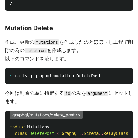
Mutation Delete
作成、更新の
を作成したのとほぼ同じ工程で削
mutations
除の為の
を作成します。
mutation
以下のコマンドを流します。
$
今回は削除の為に指定する
のみを
にセットし
id
argument
ます。
graphql/mutations/delete_post.rb
module
Mutations
class
DeletePost
<
GraphQL
::
Schema
::
RelayClassicMu