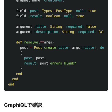
graphql_name
'CreatePost'
field
:post
,
Types
::
PostType
,
null: 
true
field
:result
,
Boolean
,
null: 
true
argument
:title
,
String
,
required: 
false
argument
:description
,
String
,
required: 
false
def
resolve
(
**
args
)
post
=
Post
.
create
(
title: 
args
[
:title
],
descri
{
post: 
post
,
result: 
post
.
errors
.
blank?
}
end
end
end
GraphiQLで確認