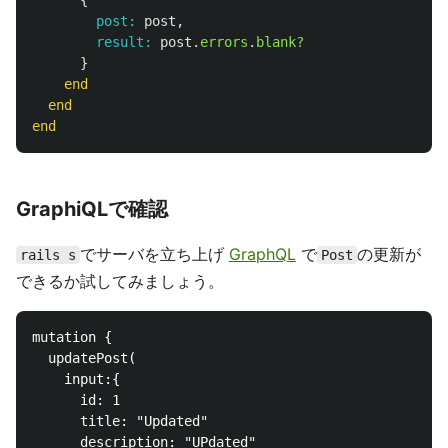
{
post: 
post
,
result: 
post
.
errors
.
blank?
}
end
end
end
GraphiQLで確認
でサーバを立ち上げ
GraphQL
で
の更新が
rails s
Post
できるか試してみましょう。
mutation {

  updatePost(

    input:{

      id: 1

      title: "Updated"

      description: "UPdated"
