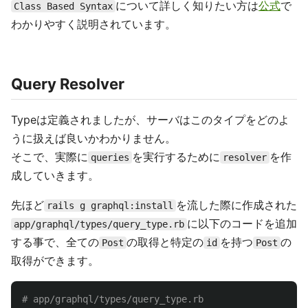
について詳しく知りたい方は
公式
で
Class Based Syntax
わかりやすく説明されています。
Query Resolver
Typeは定義されましたが、サーバはこのタイプをどのよ
うに扱えば良いかわかりません。
そこで、実際に
を実行するために
を作
queries
resolver
成していきます。
先ほど
を流した際に作成された
rails g graphql:install
に以下のコードを追加
app/graphql/types/query_type.rb
する事で、全ての
の取得と特定の
を持つ
の
Post
id
Post
取得ができます。
# app/graphql/types/query_type.rb