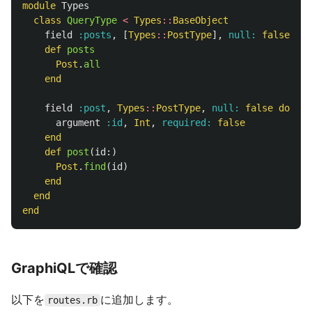
module
Types
class
QueryType
<
Types
::
BaseObject
field
:posts
,
[
Types
::
PostType
],
null: 
false
def
posts
Post
.
all
end
field
:post
,
Types
::
PostType
,
null: 
false
do
argument
:id
,
Int
,
required: 
false
end
def
post
(
id
:)
Post
.
find
(
id
)
end
end
end
GraphiQLで確認
以下を
に追加します。
routes.rb