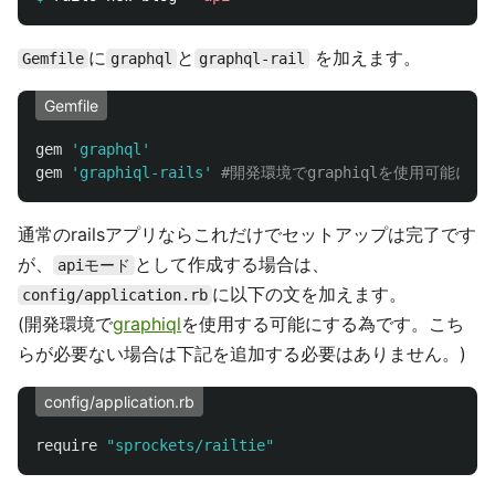
に
と
を加えます。
Gemfile
graphql
graphql-rail
Gemfile
gem
'graphql'
gem
'graphiql-rails'
#開発環境でgraphiqlを使用可能
通常のrailsアプリならこれだけでセットアップは完了です
が、
として作成する場合は、
apiモード
に以下の文を加えます。
config/application.rb
(開発環境で
graphiql
を使用する可能にする為です。こち
らが必要ない場合は下記を追加する必要はありません。)
config/application.rb
require
"sprockets/railtie"