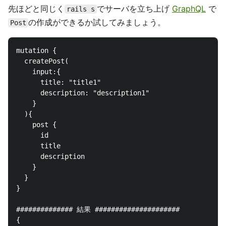
先ほどと同じく
でサーバを立ち上げ
GraphQL
で
rails s
の作成ができるか試してみましょう。
Post
mutation {

  createPost(

    input:{

      title: "title1"

      description: "description1"

    }

  ){

    post {

      id

      title 

      description

    }

  }

}

############## 結果 #####################

{
