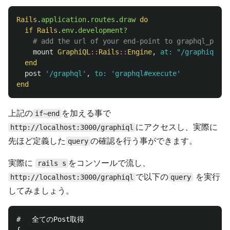
Rails
.
application
.
routes
.
draw
do
if
Rails
.
env
.
development?
# add the url of your end-point to graphql_path.
mount
GraphiQL
::
Rails
::
Engine
,
at: 
"/graphiql"
,
end
post
'/graphql'
,
to: 
'graphql#execute'
end
上記の
を加える事で
if~end
にアクセスし、実際に
http://localhost:3000/graphiql
先ほど定義した
の確認を行う事ができます。
query
実際に
をコンソールで流し、
rails s
で以下の
を実行
http://localhost:3000/graphiql
query
してみましょう。
# 　全てのPost取得
