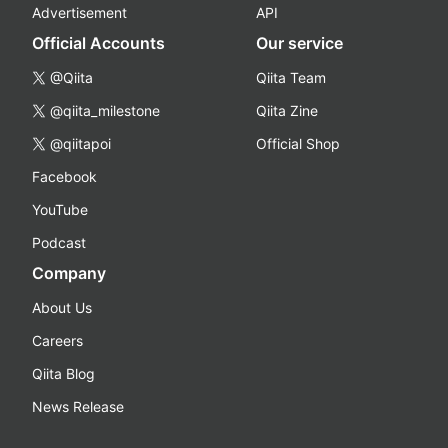
Advertisement
API
Official Accounts
Our service
@Qiita
Qiita Team
@qiita_milestone
Qiita Zine
@qiitapoi
Official Shop
Facebook
YouTube
Podcast
Company
About Us
Careers
Qiita Blog
News Release