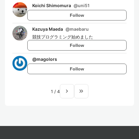
Koichi Shimomura
@
uni51
Follow
Kazuya Maeda
@
maebaru
競技プログラミング始めました
Follow
@
magolors
Follow
navigate_next
keyboard_double_arrow_right
1
/
4