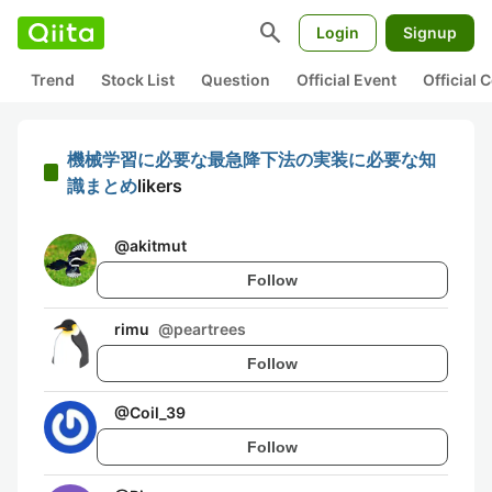
search
Login
Signup
Trend
Stock List
Question
Official Event
Official
機械学習に必要な最急降下法の実装に必要な知
識まとめ
likers
@
akitmut
Follow
rimu
@
peartrees
Follow
@
Coil_39
Follow