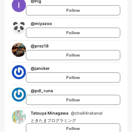
@
Pig
Follow
@
miyazoo
Follow
@
prez18
Follow
@
jancker
Follow
@
pdl_runa
Follow
Tatsuya Minagawa
@
cha84rakanal
ときたまプログラミング
Follow