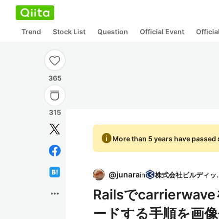
Trend
Stock List
Question
Official Event
Offici
365
315
info
More than 5 years have passed s
@
junara
in
株式会社
Railsでcarrie
more_horiz
ードする手順を画像