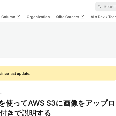
search
open_in_new
open_in_new
al Column
Organization
Qiita Careers
AI x Dev x Tea
ince last update.
ビルディット
rwaveを使ってAWS S3に画像をアップロ
付きで説明する