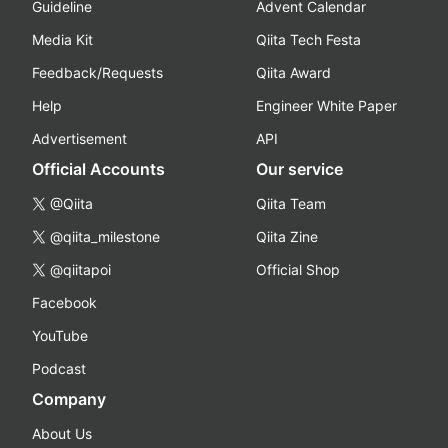
Guideline
Advent Calendar
Media Kit
Qiita Tech Festa
Feedback/Requests
Qiita Award
Help
Engineer White Paper
Advertisement
API
Official Accounts
Our service
@Qiita
Qiita Team
@qiita_milestone
Qiita Zine
@qiitapoi
Official Shop
Facebook
YouTube
Podcast
Company
About Us