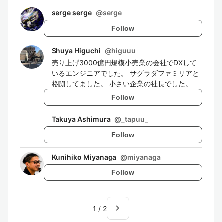
serge serge
@
serge
Follow
Shuya Higuchi
@
higuuu
売り上げ3000億円規模小売業の会社でDXして
いるエンジニアでした。 サグラダファミリアと
格闘してました。 小さい企業の社長でした。
Follow
Takuya Ashimura
@
_tapuu_
Follow
Kunihiko Miyanaga
@
miyanaga
Follow
navigate_next
1
/
2