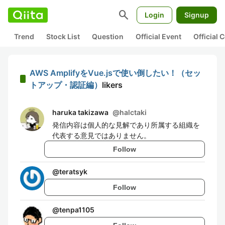
search
Login
Signup
Trend
Stock List
Question
Official Event
Official
AWS AmplifyをVue.jsで使い倒したい！（セッ
トアップ・認証編）
likers
haruka takizawa
@
halctaki
発信内容は個人的な見解であり所属する組織を
代表する意見ではありません。
Follow
@
teratsyk
Follow
@
tenpa1105