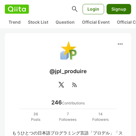
search
Login
Signup
Trend
Stock List
Question
Official Event
Official
more_horiz
@jpl_produire
rss_feed
246
Contributions
36
7
14
Posts
Followees
Followers
もうひとつの日本語プログラミング言語「プロデル」「ス