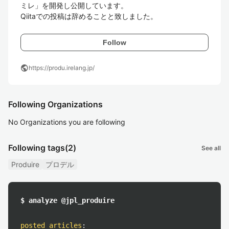
ミレ」を開発し公開しています。

Qiitaでの投稿は辞めることと致しました。
Follow
public
https://produ.irelang.jp/
Following Organizations
No Organizations you are following
Following tags
(2)
See all
Produire
プロデル
$ analyze @jpl_produire
posted articles
: