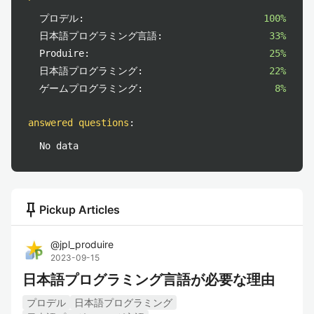
プロデル:
100%
日本語プログラミング言語:
33%
Produire:
25%
日本語プログラミング:
22%
ゲームプログラミング:
8%
answered questions
:
No data
push_pin
Pickup Articles
@
jpl_produire
2023-09-15
日本語プログラミング言語が必要な理由
プロデル
日本語プログラミング