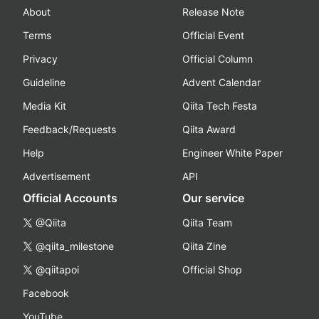
About
Release Note
Terms
Official Event
Privacy
Official Column
Guideline
Advent Calendar
Media Kit
Qiita Tech Festa
Feedback/Requests
Qiita Award
Help
Engineer White Paper
Advertisement
API
Official Accounts
Our service
@Qiita
Qiita Team
@qiita_milestone
Qiita Zine
@qiitapoi
Official Shop
Facebook
YouTube