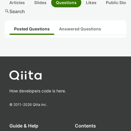
Articles
Slides
Questions
Likes
Public Stock
search
Search
Posted Questions
Answered Questions
How developers code is here.
© 2011-
2026
Qiita Inc.
Guide & Help
Contents