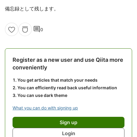
備忘録として残します。
comment
0
Register as a new user and use Qiita more
conveniently
You get articles that match your needs
You can efficiently read back useful information
You can use dark theme
What you can do with signing up
Sign up
Login