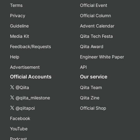
Terms
Official Event
Privacy
Official Column
Guideline
Advent Calendar
Media Kit
Qiita Tech Festa
Feedback/Requests
Qiita Award
Help
Engineer White Paper
Advertisement
API
Official Accounts
Our service
@Qiita
Qiita Team
@qiita_milestone
Qiita Zine
@qiitapoi
Official Shop
Facebook
YouTube
Podcast