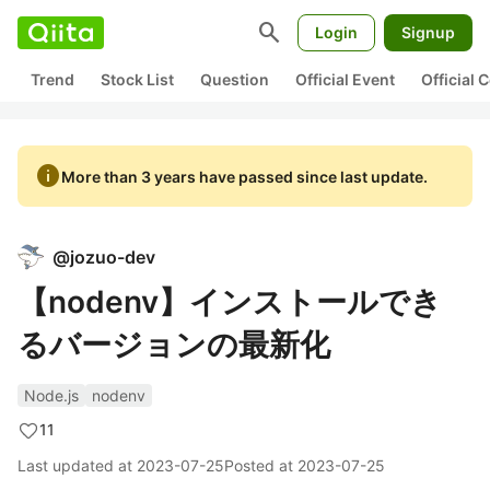
search
Login
Signup
Trend
Stock List
Question
Official Event
Official
info
More than 3 years have passed since last update.
@
jozuo-dev
【nodenv】インストールでき
るバージョンの最新化
Node.js
nodenv
11
Last updated at
2023-07-25
Posted at
2023-07-25