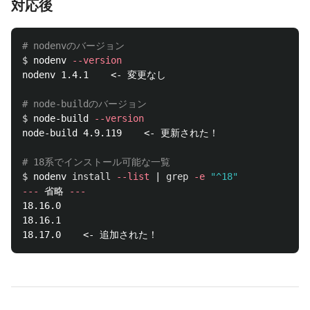
対応後
# nodenvのバージョン
$ 
nodenv 
--version
nodenv 1.4.1    <- 変更なし

# node-buildのバージョン
$ 
node-build 
--version
node-build 4.9.119    <- 更新された！

# 18系でインストール可能な一覧
$ 
nodenv 
install
--list
 | 
grep
-e
"^18"
---
 省略 
---
18.16.0

18.16.1
