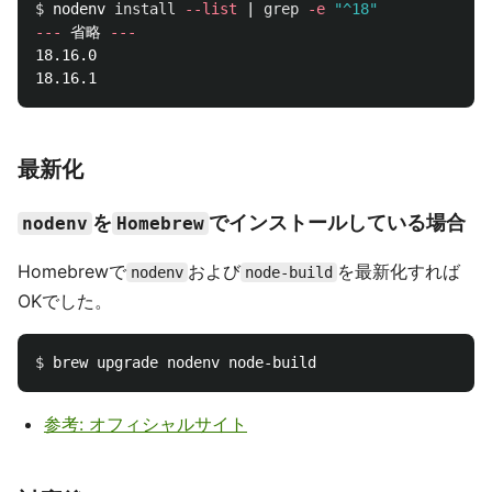
$ 
nodenv 
install
--list
 | 
grep
-e
"^18"
---
 省略 
---
18.16.0

最新化
を
でインストールしている場合
nodenv
Homebrew
Homebrewで
および
を最新化すれば
nodenv
node-build
OKでした。
$ 
参考: オフィシャルサイト