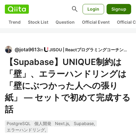
search
Login
Signup
Trend
Stock List
Question
Official Event
Official
@
jota9613
in
JISOU | Reactプログラミングコーチング
【Supabase】UNIQUE制約は
「壁」、エラーハンドリングは
「壁にぶつかった人への張り
紙」 — セットで初めて完成する
話
PostgreSQL
個人開発
Next.js,
Supabase,
エラーハンドリング,