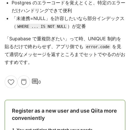
Postgres のエラーコードを覚えとくと、特定のエラー
だけハンドリングできて便利
「未連携=NULL」を許容したいなら部分インデックス
（
）が定番
WHERE ... IS NOT NULL
「Supabase で重複防ぎたい」って時、UNIQUE 制約を
貼るだけで終わらせず、アプリ側でも
を見
error.code
て適切なメッセージを返すところまでセットでやるのがお
すすめです。
comment
0
Register as a new user and use Qiita more
conveniently
You get articles that match your needs