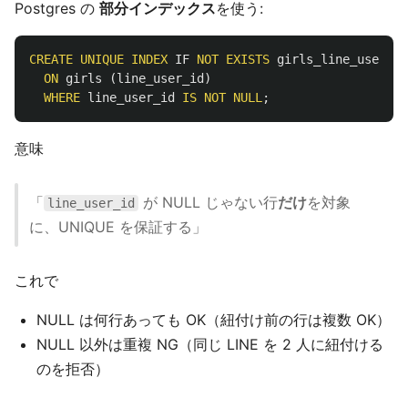
Postgres の
部分インデックス
を使う:
CREATE
UNIQUE
INDEX
IF
NOT
EXISTS
girls_line_user_id
ON
girls
(
line_user_id
)
WHERE
line_user_id
IS
NOT
NULL
;
意味
「
が NULL じゃない行
だけ
を対象
line_user_id
に、UNIQUE を保証する」
これで
NULL は何行あっても OK（紐付け前の行は複数 OK）
NULL 以外は重複 NG（同じ LINE を 2 人に紐付ける
のを拒否）