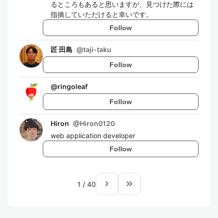
るところもあると思いますが、見つけた際には
指摘していただけると幸いです。
Follow
匠 田島
@
taji-taku
Follow
@
ringoleaf
Follow
Hiron
@
Hiron0120
web application developer
Follow
navigate_next
keyboard_double_arrow_right
1
/
40