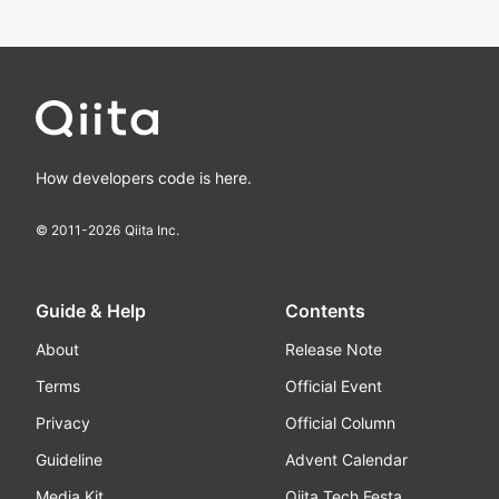
How developers code is here.
© 2011-
2026
Qiita Inc.
Guide & Help
Contents
About
Release Note
Terms
Official Event
Privacy
Official Column
Guideline
Advent Calendar
Media Kit
Qiita Tech Festa