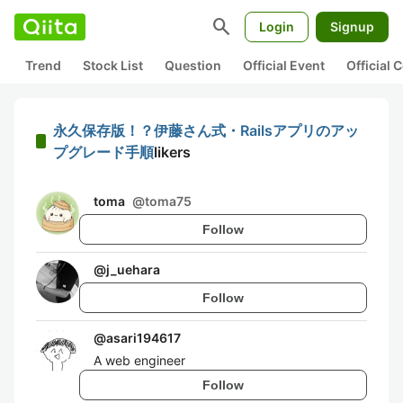
search
Login
Signup
Trend
Stock List
Question
Official Event
Official
永久保存版！？伊藤さん式・Railsアプリのアッ
プグレード手順
likers
toma
@
toma75
Follow
@
j_uehara
Follow
@
asari194617
A web engineer
Follow