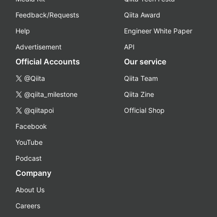
Feedback/Requests
Qiita Award
Help
Engineer White Paper
Advertisement
API
Official Accounts
Our service
@Qiita
Qiita Team
@qiita_milestone
Qiita Zine
@qiitapoi
Official Shop
Facebook
YouTube
Podcast
Company
About Us
Careers