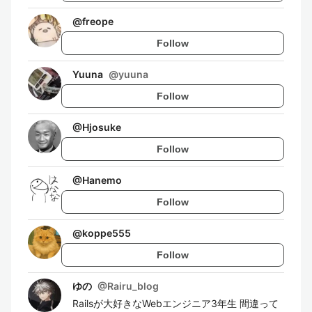
@
freope
Follow
Yuuna
@
yuuna
Follow
@
Hjosuke
Follow
@
Hanemo
Follow
@
koppe555
Follow
ゆの
@
Rairu_blog
Railsが大好きなWebエンジニア3年生 間違って