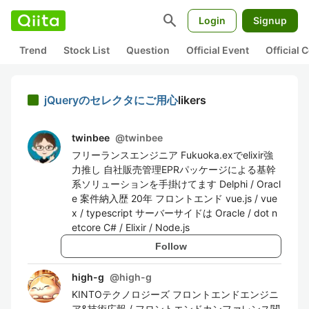
search
Login
Signup
Trend
Stock List
Question
Official Event
Official
jQueryのセレクタにご用心
likers
twinbee
@
twinbee
フリーランスエンジニア Fukuoka.exでelixir強
力推し 自社販売管理EPRパッケージによる基幹
系ソリューションを手掛けてます Delphi / Oracl
e 案件納入歴 20年 フロントエンド vue.js / vue
x / typescript サーバーサイドは Oracle / dot n
etcore C# / Elixir / Node.js
Follow
high-g
@
high-g
KINTOテクノロジーズ フロントエンドエンジニ
ア&技術広報 / フロントエンドカンファレンス関