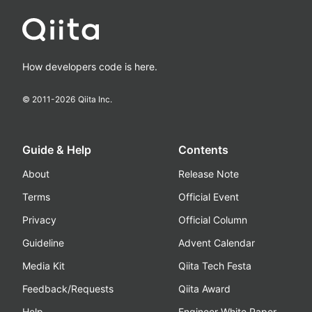
How developers code is here.
© 2011-
2026
Qiita Inc.
Guide & Help
Contents
About
Release Note
Terms
Official Event
Privacy
Official Column
Guideline
Advent Calendar
Media Kit
Qiita Tech Festa
Feedback/Requests
Qiita Award
Help
Engineer White Paper