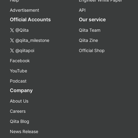
Advertisement
API
Official Accounts
Our service
@Qiita
Qiita Team
@qiita_milestone
Qiita Zine
@qiitapoi
Official Shop
Facebook
YouTube
Podcast
Company
About Us
Careers
Qiita Blog
News Release