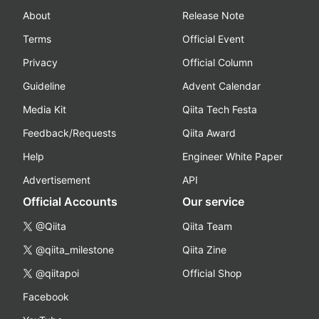
About
Release Note
Terms
Official Event
Privacy
Official Column
Guideline
Advent Calendar
Media Kit
Qiita Tech Festa
Feedback/Requests
Qiita Award
Help
Engineer White Paper
Advertisement
API
Official Accounts
Our service
@Qiita
Qiita Team
@qiita_milestone
Qiita Zine
@qiitapoi
Official Shop
Facebook