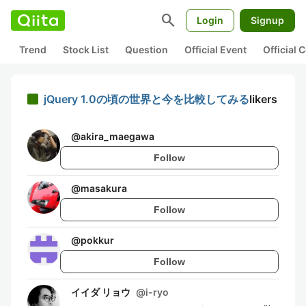
search
Login
Signup
Trend
Stock List
Question
Official Event
Official
jQuery 1.0の頃の世界と今を比較してみる
likers
@
akira_maegawa
Follow
@
masakura
Follow
@
pokkur
Follow
イイダ リョウ
@
i-ryo