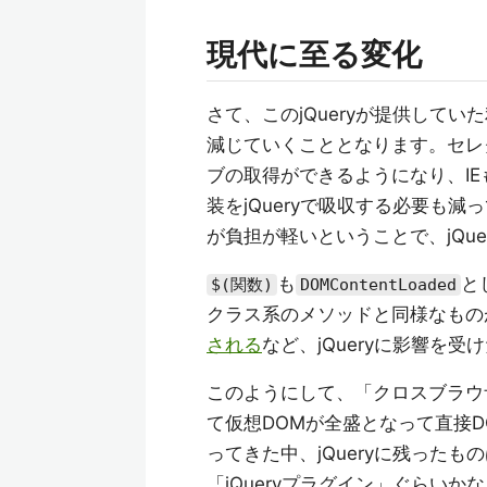
現代に至る変化
さて、このjQueryが提供して
減じていくこととなります。セレ
ブの取得ができるようになり、I
装をjQueryで吸収する必要も
が負担が軽いということで、jQu
も
と
$(関数)
DOMContentLoaded
クラス系のメソッドと同様なもの
される
など、jQueryに影響を
このようにして、「クロスブラウ
て仮想DOMが全盛となって直接
ってきた中、jQueryに残った
「jQueryプラグイン」ぐらいか