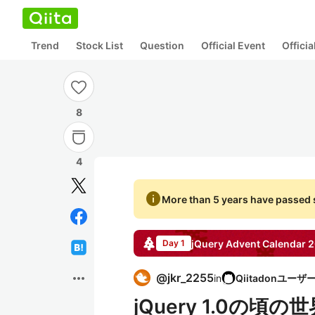
Trend
Stock List
Question
Official Event
Offici
8
4
info
More than 5 years have passed s
jQuery
Advent Calendar
2
Day 1
more_horiz
@
jkr_2255
in
jQuery 1.0の