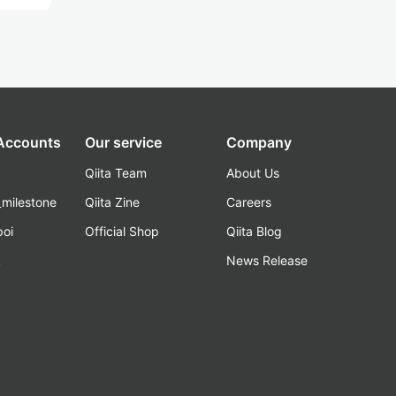
 Accounts
Our service
Company
Qiita Team
About Us
_milestone
Qiita Zine
Careers
poi
Official Shop
Qiita Blog
k
News Release