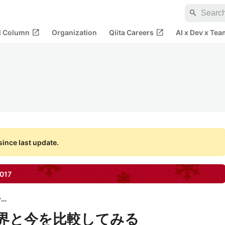
search
open_in_new
open_in_new
al Column
Organization
Qiita Careers
AI x Dev x Tea
ince last update.
017
Qiitadonユーザー会
頃の世界と今を比較してみる