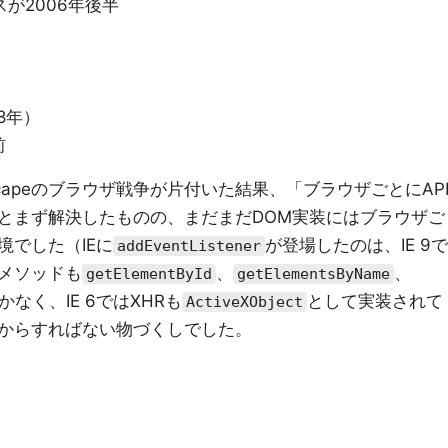
リースが2006年後半
）
8年）
前
tscapeのブラウザ戦争が片付いた結果、「ブラウザごとにAP
とまず解決したものの、まだまだDOM実装にはブラウザご
境でした（IEに
が登場したのは、IE 9で
addEventListener
メソッドも
、
、
getElementById
getElementsByName
なく、IE 6ではXHRも
として実装されて
ActiveXObject
からすればない物づくしでした。