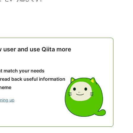
w user and use Qiita more
hat match your needs
 read back useful information
theme
gning up