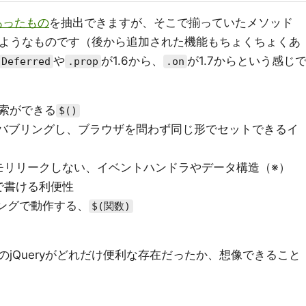
らあったもの
を抽出できますが、そこで揃っていたメソッド
同じようなものです（後から追加された機能もちょくちょくあ
や
が1.6から、
が1.7からという感じ
Deferred
.prop
.on
索ができる
$()
くバブリングし、ブラウザを問わず同じ形でセットできるイ
モリリークしない、イベントハンドラやデータ構造（※）
で書ける利便性
ングで動作する、
$(関数)
jQueryがどれだけ便利な存在だったか、想像できること