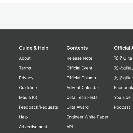
Guide & Help
Contents
Official
About
Release Note
@Qiita
Terms
Official Event
@qiita
Privacy
Official Column
@qiita
Guideline
Advent Calendar
Faceboo
Media Kit
Qiita Tech Festa
YouTube
Feedback/Requests
Qiita Award
Podcast
Help
Engineer White Paper
Advertisement
API