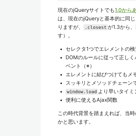
現在のjQueryサイトでも
1.0か
は、現在のjQueryと基本的に
りますが、
が1.3から、
.closest
す）。
セレクタ1つでエレメントの検
DOMのルールに従って正し
ベント（※）
エレメントに結びつけてもメ
スッキリとメソッドチェーン
より早いタイミ
window.load
便利に使えるAjax関数
この時代背景を踏まえれば、当時の
かと思います。