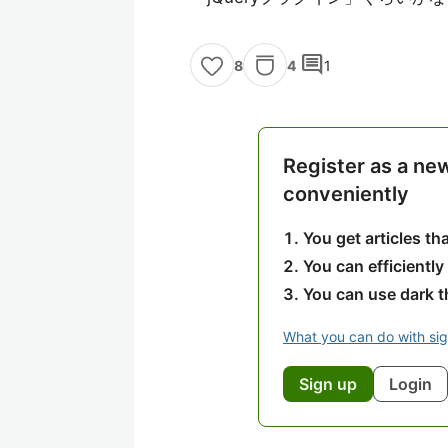
comment
4
1
8
Register as a ne
conveniently
You get articles t
You can efficiently
You can use dark 
What you can do with si
Sign up
Login