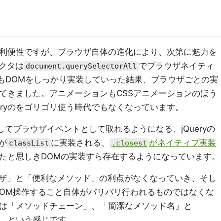
いた利便性ですが、ブラウザ自体の進化により、次第に魅力を
クタは
でブラウザネイティ
document.querySelectorAll
EもDOMをしっかり実装していった結果、ブラウザごとの実
減ってきました。アニメーションもCSSアニメーションのほう
eryのをゴリゴリ使う時代でもなくなっています。
してブラウザイベントとして取れるようになる、jQueryの
が
に実装される、
がネイティブ実装
classList
.closest
受けたと思しきDOMの実装すら存在するようになっています。
ザ」と「便利なメソッド」の利点がなくなっていき、そし
DOM操作すること自体がバリバリ行われるものではなくな
ものは「メソッドチェーン」、「簡潔なメソッド名」と
な、という感じです。