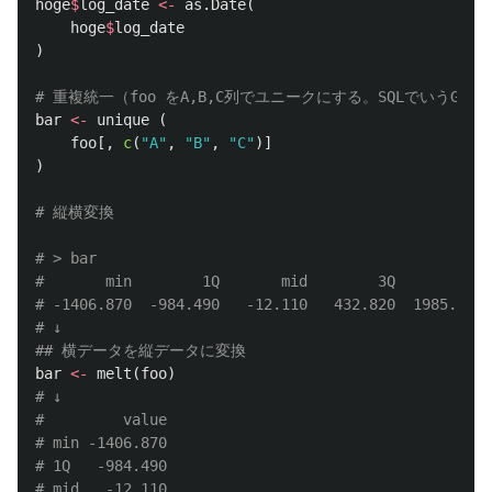
hoge
$
log_date
<-
as.Date
(
hoge
$
log_date
)
# 重複統一（foo をA,B,C列でユニークにする。SQLでいうGroup
bar
<-
unique
(
foo
[,
c
(
"A"
,
"B"
,
"C"
)]
)
# 縦横変換
# > bar
#       min        1Q       mid        3Q       max
# -1406.870  -984.490   -12.110   432.820  1985.849
# ↓
## 横データを縦データに変換
bar
<-
melt
(
foo
)
# ↓
#         value
# min -1406.870
# 1Q   -984.490
# mid   -12.110