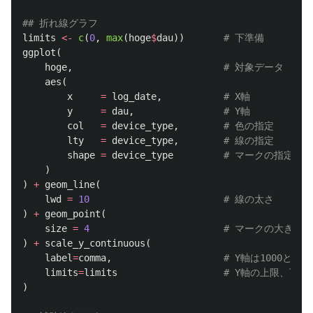
## 折れ線グラフ
limits
<-
c
(
0
,
max
(
hoge
$
dau
))
# 下準備
ggplot
(
hoge
,
# 対象データ
aes
(
x
=
log_date
,
# X軸
y
=
dau
,
# Y軸
col
=
device_type
,
# 色の指定
lty
=
device_type
,
# 線の指定
shape
=
device_type
# マークの指定
)
)
+
geom_line
(
lwd
=
10
# 線の太さ
)
+
geom_point
(
size
=
4
# マークの大きさ
)
+
scale_y_continuous
(
label
=
comma
,
# Y軸は1000と1,
limits
=
limits
# Y軸の上限、下限
)