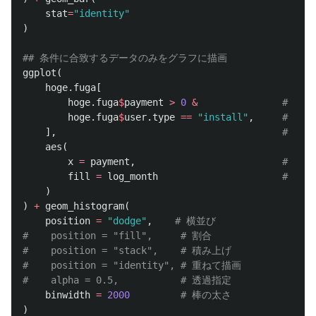
stat
=
"identity"
)
## 条件に合致するデータのみをグラフに描画
ggplot
(
hoge.fuga
[
hoge.fuga
$
payment
>
0
&
# pa
hoge.fuga
$
user.type
==
"install"
,
# use
],
# の場
aes
(
x
=
payment
,
# X軸に
fill
=
log_month
# 出力
)
)
+
geom_histogram
(
position
=
"dodge"
,
# 横並び
#    position = "fill",     # 割合
#    position = "stack",    # 積み上げ
#    position = "identity", # 重ねて描画
#    alpha = 0.5,           # 透過指定
binwidth
=
2000
# 棒の太さ
)