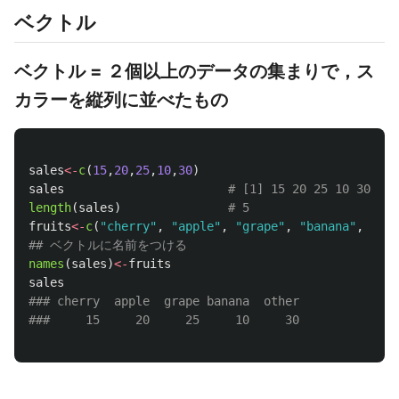
ベクトル
ベクトル = ２個以上のデータの集まりで，ス
カラーを縦列に並べたもの
sales
<-
c
(
15
,
20
,
25
,
10
,
30
)
sales
# [1] 15 20 25 10 30
length
(
sales
)
# 5
fruits
<-
c
(
"cherry"
,
"apple"
,
"grape"
,
"banana"
,
"oth
## ベクトルに名前をつける
names
(
sales
)
<-
fruits
sales
### cherry  apple  grape banana  other
###     15     20     25     10     30