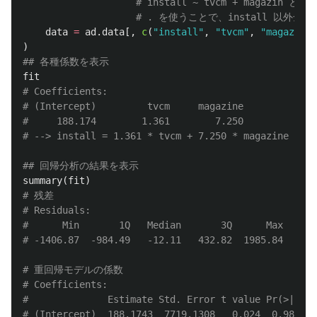
# install ~ tvcm + magazi
# . を使うことで、install 以外全
data
=
ad.data
[,
c
(
"install"
,
"tvcm"
,
"magazine"
)
## 各種係数を表示
fit
# Coefficients:
# (Intercept)         tvcm     magazine
#     188.174        1.361        7.250
# --> install = 1.361 * tvcm + 7.250 * magazine + 18
## 回帰分析の結果を表示
summary
(
fit
)
# 残差
# Residuals:
#      Min       1Q   Median       3Q      
# -1406.87  -984.49   -12.11   432.82  1985.84
# 重回帰モデルの係数
# Coefficients:
#              Estimate Std. Error t value Pr(>|
# (Intercept)  188.1743  7719.1308   0.024  0.98