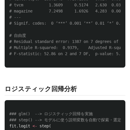
# tvcm           1.3609     0.5174   2.630  0.03390 
# magazine       7.2498     1.6926   4.283  0.00364 
# ---
# Signif. codes:  0 ‘***’ 0.001 ‘**’ 0.01 ‘*’ 0.05 ‘
# 自由度
# Residual standard error: 1387 on 7 degrees of free
# Multiple R-squared:  0.9379,    Adjusted R-squared
# F-statistic: 52.86 on 2 and 7 DF,  p-value: 5.967e
ロジスティック回帰分析
### glm()  --> ロジスティック回帰を実施
### step() --> モデルに使う説明変数を自動で探索・選定
fit.logit
<-
step
(