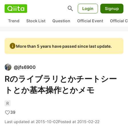
search
Login
Signup
Trend
Stock List
Question
Official Event
Official
info
More than 5 years have passed since last update.
@
jfs6900
Rのライブラリとかチートシー
トとか基本操作とかメモ
R
39
Last updated at
2015-10-02
Posted at
2015-02-22