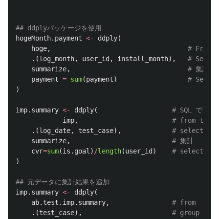
## ddplyパッケージを使用
hogeMonth.payment
<-
ddply
(
hoge
,
# From 
.
(
log_month
,
user_id
,
install_month
),
# Selec
summarize
,
# 集計
payment
=
sum
(
payment
)
# Selec
)
imp.summary
<-
ddply
(
# SQL で言う
imp
,
# from tmp
.
(
log_date
,
test_case
),
# select log
summarize
,
# 集計
cvr
=
sum
(
is.goal
)
/
length
(
user_id
)
# select sum
)
## 元データに集計結果を追加
imp.summary
<-
ddply
(
ab.test.imp.summary
,
# from
.
(
test_case
),
# group by