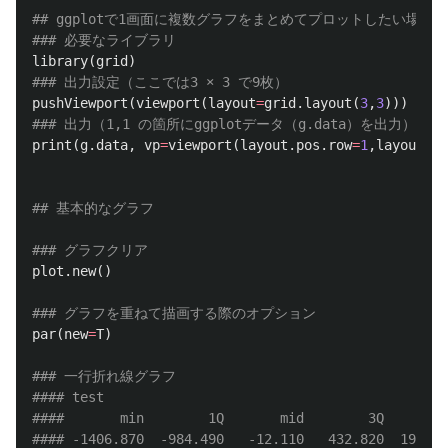
## ggplotで1画面に複数グラフをまとめてプロットしたい場合
### 必要なライブラリ
library
(
grid
)
### 出力設定（ここでは3 × 3 で9枚）
pushViewport
(
viewport
(
layout
=
grid.layout
(
3
,
3
)))
### 出力（1,1 の箇所にggplotデータ（g.data）を出力）
print
(
g.data
,
vp
=
viewport
(
layout.pos.row
=
1
,
layout.po
## 基本的なグラフ
### グラフクリア
plot.new
()
### グラフを重ねて描画する際のオプション
par
(
new
=
T
)
### 一行折れ線グラフ
#### test
####       min        1Q       mid        3Q       m
#### -1406.870  -984.490   -12.110   432.820  1985.8