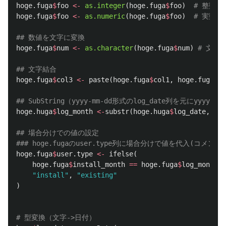
hoge.fuga
$
foo
<-
as.integer
(
hoge.fuga
$
foo
)
# 整数へ
hoge.fuga
$
foo
<-
as.numeric
(
hoge.fuga
$
foo
)
# 実数へ
## 数値を文字に変換
hoge.fuga
$
num
<-
as.character
(
hoge.fuga
$
num
)
# 文字
## 文字結合
hoge.fuga
$
col3
<-
paste
(
hoge.fuga
$
col1
,
hoge.fuga
$
co
## SubString（yyyy-mm-dd形式のlog_date列を元にyyyy-
hoge.huga
$
log_month
<-
substr
(
hoge.huga
$
log_date
,
1
,
## 場合分けでの値の設定
### hoge.fugaのuser.type列に場合分けで値を代入(コメ
hoge.fuga
$
user.type
<-
ifelse
(
hoge.fuga
$
install_month
==
hoge.fuga
$
log_month
,
"install"
,
"existing"
)
# 型変換（文字->日付）