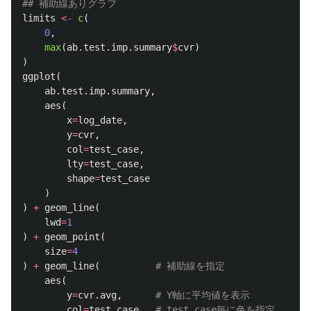
## 補助線ありグラフ
limits
<-
c
(
0
,
max
(
ab.test.imp.summary
$
cvr
)
)
ggplot
(
ab.test.imp.summary
,
aes
(
x
=
log_date
,
y
=
cvr
,
col
=
test_case
,
lty
=
test_case
,
shape
=
test_case
)
)
+
geom_line
(
lwd
=
1
)
+
geom_point
(
size
=
4
)
+
geom_line
(
# 補助線を指定
aes
(
y
=
cvr.avg
,
# Y軸に平均値を表示
col
=
test_case
# test_case毎に色を指定