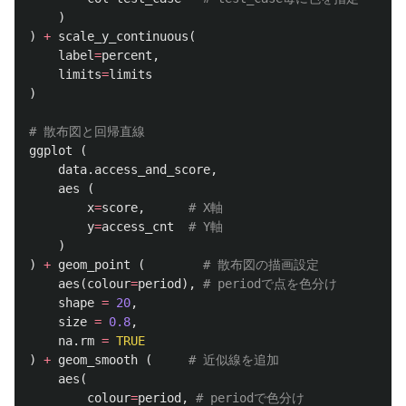
)
)
+
scale_y_continuous
(
label
=
percent
,
limits
=
limits
)
# 散布図と回帰直線
ggplot
(
data.access_and_score
,
aes
(
x
=
score
,
# X軸
y
=
access_cnt
# Y軸
)
)
+
geom_point
(
# 散布図の描画設定
aes
(
colour
=
period
),
# periodで点を色分け
shape
=
20
,
size
=
0.8
,
na.rm
=
TRUE
)
+
geom_smooth
(
# 近似線を追加
aes
(
colour
=
period
,
# periodで色分け