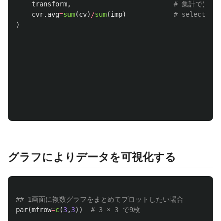
transform
,
# 集計ではな
cvr.avg
=
sum
(
cv
)
/
sum
(
imp
)
# select sum
)
グラフによりデータを可視化する
## 1画面に複数グラフをまとめてプロットしたい場合
par
(
mfrow
=
c
(
3
,
3
))
# 3 × 3 で9枚