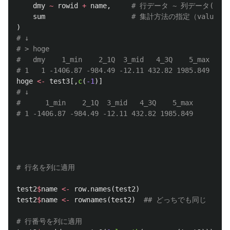
dmy
~
rowid
+
name
,
# 行データ ~ 列データ(列
sum
# 集計方法の指定（value
)
# ↓
# > hoge
#   dmy    1_min    2_1Q  3_mid   4_3Q    5_max
# 1   1 -1406.87 -984.49 -12.11 432.82 1985.849
hoge
<-
test3
[,
c
(
-1
)]
# ↓
#      1_min    2_1Q  3_mid   4_3Q    5_max
# 1 -1406.87 -984.49 -12.11 432.82 1985.849
# 行名を列に適用
test2
$
name
<-
row.names
(
test2
)
test2
$
name
<-
rownames
(
test2
)
## どっちでも同じ
# 行番号を列に適用