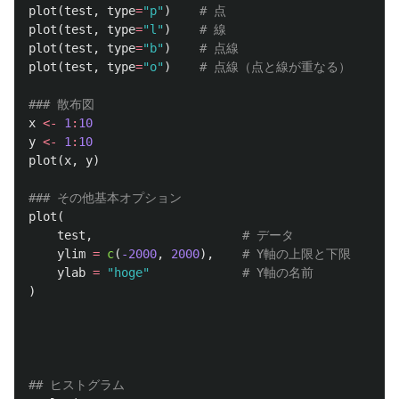
plot
(
test
,
type
=
"p"
)
# 点
plot
(
test
,
type
=
"l"
)
# 線
plot
(
test
,
type
=
"b"
)
# 点線
plot
(
test
,
type
=
"o"
)
# 点線（点と線が重なる）
### 散布図
x
<-
1
:
10
y
<-
1
:
10
plot
(
x
,
y
)
### その他基本オプション
plot
(
test
,
# データ
ylim
=
c
(
-2000
,
2000
),
# Y軸の上限と下限
ylab
=
"hoge"
# Y軸の名前
)
## ヒストグラム