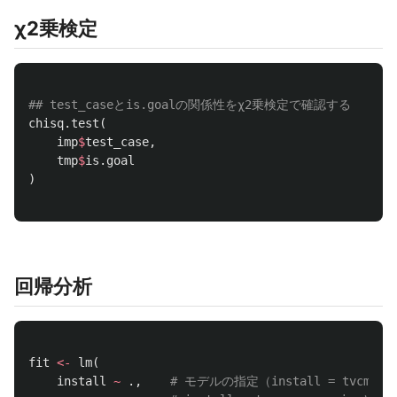
χ2乗検定
## test_caseとis.goalの関係性をχ2乗検定で確認する
chisq.test
(
imp
$
test_case
,
tmp
$
is.goal
)
回帰分析
fit
<-
lm
(
install
~
.
,
# モデルの指定（install = tvcm