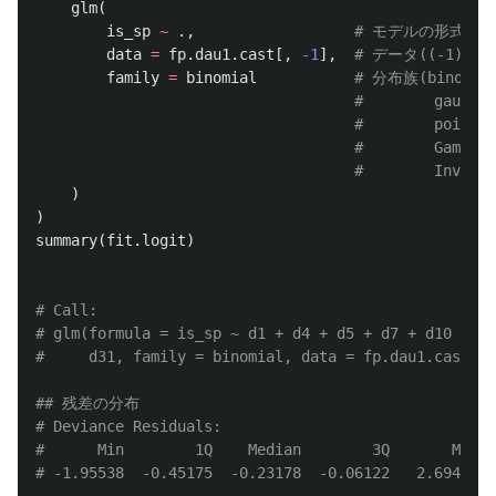
glm
(
is_sp
~
.
,
# モデルの形式(i
data
=
fp.dau1.cast
[,
-1
],
# データ((-1)でu
family
=
binomial
# 分布族(binomia
#        gaussi
#        poiss
#        Gamma
#        Inver
)
)
summary
(
fit.logit
)
# Call:
# glm(formula = is_sp ~ d1 + d4 + d5 + d7 + d10 + d1
#     d31, family = binomial, data = fp.dau1.cast[, 
## 残差の分布
# Deviance Residuals:
#      Min        1Q    Median        3Q       Max
# -1.95538  -0.45175  -0.23178  -0.06122   2.69461