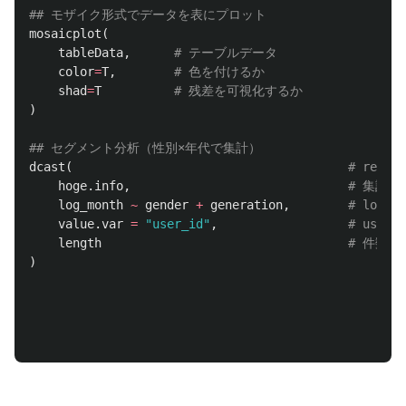
## モザイク形式でデータを表にプロット
mosaicplot
(
tableData
,
# テーブルデータ
color
=
T
,
# 色を付けるか
shad
=
T
# 残差を可視化するか
)
## セグメント分析（性別×年代で集計）
dcast
(
# res
hoge.info
,
# 集計対
log_month
~
gender
+
generation
,
# log_
value.var
=
"user_id"
,
# use
length
# 件数を
)