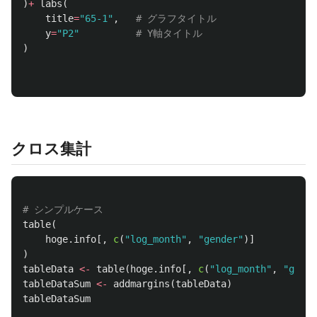
)
+
labs
(
title
=
"65-1"
,
# グラフタイトル
y
=
"P2"
# Y軸タイトル
)
クロス集計
# シンプルケース
table
(
hoge.info
[,
c
(
"log_month"
,
"gender"
)]
)
tableData
<-
table
(
hoge.info
[,
c
(
"log_month"
,
"gende
tableDataSum
<-
addmargins
(
tableData
)
tableDataSum