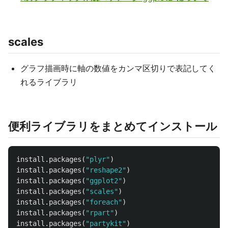
scales
グラフ描画時に軸の数値をカンマ区切りで表記してく
れるライブラリ
便利ライブラリをまとめてインストール
install.packages
(
"plyr"
)
install.packages
(
"reshape2"
)
install.packages
(
"ggplot2"
)
install.packages
(
"scales"
)
install.packages
(
"foreach"
)
install.packages
(
"rpart"
)
install.packages
(
"partykit"
)