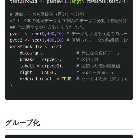
test2
$
rowid
<-
paste0
(
1
:
length
(
rownames
(
test2
)))
# 連続データを階級値（区分）で分割
## 1～400の連続データを10刻みのデータに分割（階級分け）
## 他に適切なやり方ありそうだけど…
pvec
<-
seq
(
0
,
400
,
10
)
# データを区切るうえでのルール（0
pvec2
<-
seq
(
1
,
400
,
10
)
# 区切ったデータの階級値（1から4
data
$
rank_div
<-
cut
(
data
$
rank
,
# 元になる連続データ
breaks
=
c
(
pvec
),
# 区切り方
labels
=
c
(
pvec2
),
# 区切った際の階級値
right
=
FALSE
,
# ｍ≦データ値＜ｎ 
ordered_result
=
TRUE
# ソートするか（デフォルトはF
)
グループ化