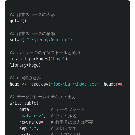
## 作業スペースの表示
getwd
()
## 作業スペースの移動
setwd
(
"C:\\temp\\Rsample"
)
## パッケージのインストールと適用
install.packages
(
"hoge"
)
library
(
hoge
)
## csv読み込み
hoge
<-
read.csv
(
"foo\\bar\\hoge.txt"
,
header
=
T
,
str
## データフレームをテキスト出力
write.table
(
data
,
# データフレーム
"data.csv"
,
# ファイル名
row.names
=
F
,
# 行番号の出力は不要
sep
=
","
,
# 区切り文字
quote
=
T
# 囲み文字あり