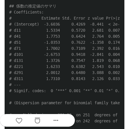
## 係数の推定値のサマリ
# Coefficients:
#             Estimate Std. Error z value Pr(>|z|)
# (Intercept)  -3.6036     0.4269  -8.441  < 2e-16 *
# d11           1.5334     0.5720   2.681  0.00735 *
# d41           1.7753     0.6424   2.764  0.00572 *
# d51          -1.0353     0.7622  -1.358  0.17437
# d71           1.7002     0.7109   2.392  0.01678 *
# d101         -2.6753     0.9418  -2.841  0.00450 *
# d131          1.3726     0.7547   1.819  0.06893 .
# d221          1.6233     0.6382   2.543  0.01098 *
# d291          2.0012     0.6480   3.088  0.00201 *
# d311          1.7310     0.8143   2.126  0.03352 *
# ---
# Signif. codes:  0 ‘***’ 0.001 ‘**’ 0.01 ‘*’ 0.05 ‘
# (Dispersion parameter for binomial family taken to
#     Null deviance: 281.20  on 251  degrees of free
more_horiz
# Residual deviance: 126.73  on 242  degrees of free