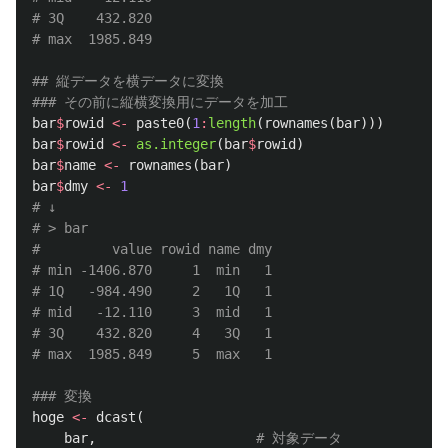
# 3Q    432.820
# max  1985.849
## 縦データを横データに変換
### その前に縦横変換用にデータを加工
bar
$
rowid
<-
paste0
(
1
:
length
(
rownames
(
bar
)))
bar
$
rowid
<-
as.integer
(
bar
$
rowid
)
bar
$
name
<-
rownames
(
bar
)
bar
$
dmy
<-
1
# ↓
# > bar
#         value rowid name dmy
# min -1406.870     1  min   1
# 1Q   -984.490     2   1Q   1
# mid   -12.110     3  mid   1
# 3Q    432.820     4   3Q   1
# max  1985.849     5  max   1
### 変換
hoge
<-
dcast
(
bar
,
# 対象データ