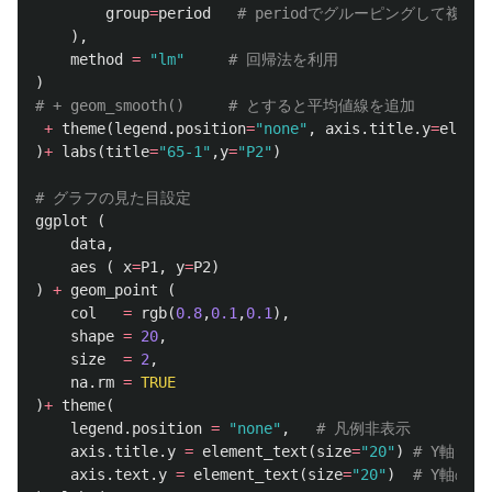
group
=
period
# periodでグルーピングして複数
),
method
=
"lm"
# 回帰法を利用
)
# + geom_smooth()     # とすると平均値線を追加
+
theme
(
legend.position
=
"none"
,
axis.title.y
=
elemen
)
+
labs
(
title
=
"65-1"
,
y
=
"P2"
)
# グラフの見た目設定
ggplot
(
data
,
aes
(
x
=
P1
,
y
=
P2
)
)
+
geom_point
(
col
=
rgb
(
0.8
,
0.1
,
0.1
),
shape
=
20
,
size
=
2
,
na.rm
=
TRUE
)
+
theme
(
legend.position
=
"none"
,
# 凡例非表示
axis.title.y
=
element_text
(
size
=
"20"
)
# Y軸タ
axis.text.y
=
element_text
(
size
=
"20"
)
# Y軸の設