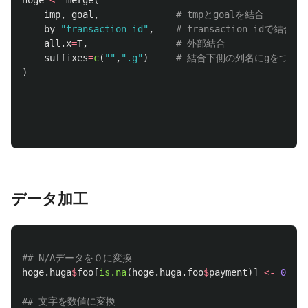
hoge
<-
merge
(
imp
,
goal
,
# tmpとgoalを結合
by
=
"transaction_id"
,
# transaction_idで結合
all.x
=
T
,
# 外部結合
suffixes
=
c
(
""
,
".g"
)
# 結合下側の列名にgをつける
)
データ加工
## N/Aデータを０に変換
hoge.huga
$
foo
[
is.na
(
hoge.huga.foo
$
payment
)]
<-
0
## 文字を数値に変換