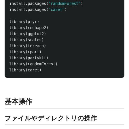
install.packages
(
"randomForest"
)
install.packages
(
"caret"
)
library
(
plyr
)
library
(
reshape2
)
library
(
ggplot2
)
library
(
scales
)
library
(
foreach
)
library
(
rpart
)
library
(
partykit
)
library
(
randomForest
)
library
(
caret
)
基本操作
ファイルやディレクトリの操作