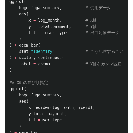
ggplot
(
hoge.fuga.summary
,
# 使用データ
aes
(
x
=
log_month
,
# X軸
y
=
total.payment
,
# Y軸
fill
=
user.type
# 出力対象データ
)
)
+
geom_bar
(
stat
=
"identity"
# こう記述することで
)
+
scale_y_continuous
(
label
=
comma
# Y軸をカンマ区切りで
)
## X軸の並び順指定
ggplot
(
hoge.fuga.summary
,
aes
(
x
=
reorder
(
log_month
,
rowid
),
y
=
total.payment
,
fill
=
user.type
)
)
+
geom_bar
(