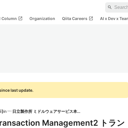
search
open_in_new
open_in_new
al Column
Organization
Qiita Careers
AI x Dev x Tea
ince last update.
i
)
in
日立製作所 ミドルウェアサービス本部
 Transaction Management2 トラン