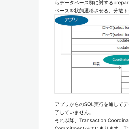
らデータベース群に対するprepa
ベースを状態遷移させる、分散ト
アプリからのSQL実行を通して
了していません。
それ以降、Transaction Coo
Commitmentがはじまります。Tran