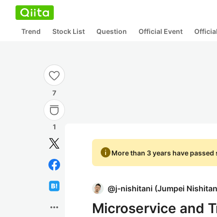
Trend
Stock List
Question
Official Event
Offici
7
1
info
More than 3 years have passed s
@
j-nishitani
(
Jumpei Nishitan
Microservice and
more_horiz