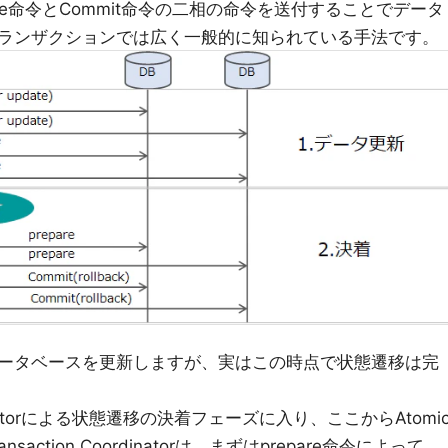
re命令とCommit命令の二相の命令を送付することでデータ
ランザクションでは広く一般的に知られている手法です。
データベースを更新しますが、実はこの時点で状態遷移は完
rdinatorによる状態遷移の決着フェーズに入り、ここからAtomi
saction Coordinatorは、まずはprepare命令によって、