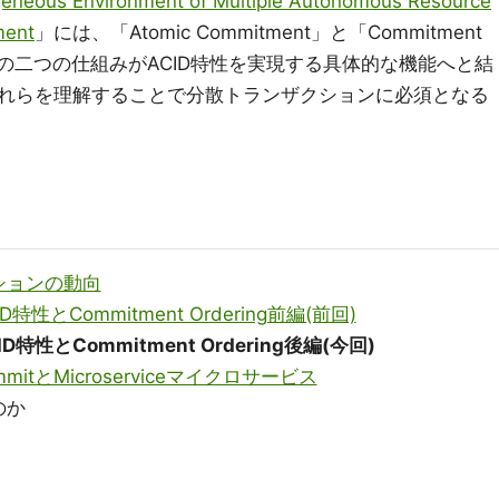
rogeneous Environment of Multiple Autonomous Resource
ment
」には、「Atomic Commitment」と「Commitment
、この二つの仕組みがACID特性を実現する具体的な機能へと結
れらを理解することで分散トランザクションに必須となる
ションの動向
とCommitment Ordering前編(前回)
性とCommitment Ordering後編(今回)
mitとMicroserviceマイクロサービス
のか