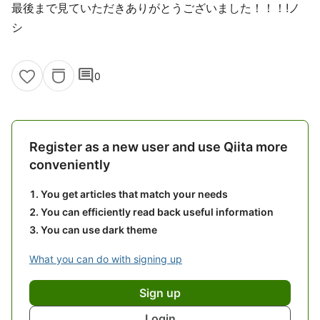
最後まで見ていただきありがとうございました！！！!ノ
シ
comment
0
Register as a new user and use Qiita more
conveniently
You get articles that match your needs
You can efficiently read back useful information
You can use dark theme
What you can do with signing up
Sign up
Login