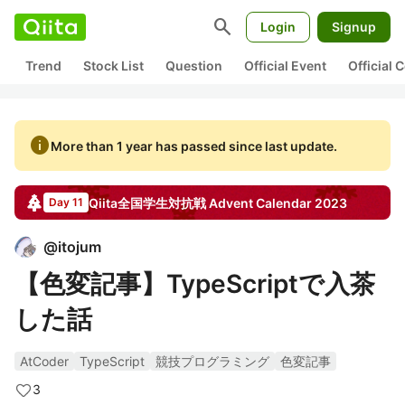
search
Login
Signup
Trend
Stock List
Question
Official Event
Official
info
More than 1 year has passed since last update.
Qiita全国学生対抗戦
Advent Calendar
2023
Day 11
@
itojum
【色変記事】TypeScriptで入茶
した話
AtCoder
TypeScript
競技プログラミング
色変記事
3