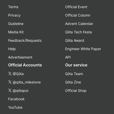
Terms
Official Event
Privacy
Official Column
Guideline
Advent Calendar
Media Kit
Qiita Tech Festa
Feedback/Requests
Qiita Award
Help
Engineer White Paper
Advertisement
API
Official Accounts
Our service
@Qiita
Qiita Team
@qiita_milestone
Qiita Zine
@qiitapoi
Official Shop
Facebook
YouTube