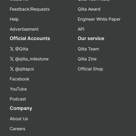
Feedback/Requests
Qiita Award
Help
Engineer White Paper
Advertisement
API
Official Accounts
Our service
@Qiita
Qiita Team
@qiita_milestone
Qiita Zine
@qiitapoi
Official Shop
Facebook
YouTube
Podcast
Company
About Us
Careers