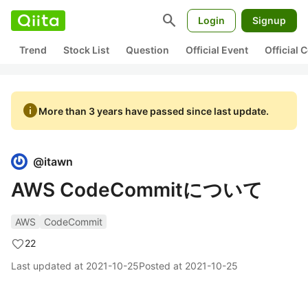
search
Login
Signup
Trend
Stock List
Question
Official Event
Official
info
More than 3 years have passed since last update.
@
itawn
AWS CodeCommitについて
AWS
CodeCommit
22
Last updated at
2021-10-25
Posted at
2021-10-25