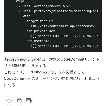
    steps:

      - uses: actions/checkout@v1

      - uses: pixta-dev/repository-mirroring-action@
        with:

          target_repo_url:

            ssh://git-codecommit.ap-northeast-1.amaz
          ssh_private_key:

            ${{ secrets.CODECOMMIT_SSH_PRIVATE_KEY }
          ssh_username:

の値は、対象のCodeCommitリポジト
target_repo_url
リのSSH URLに変更する。
これにより、GitHubへのプッシュを契機として
CodeCommitへのミラーリングが自動的に行われるよう
になる。
comment
0