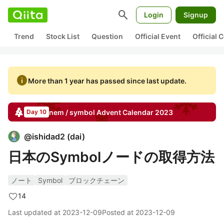
search
Login
Signup
Trend
Stock List
Question
Official Event
Official
info
More than 1 year has passed since last update.
nem / symbol
Advent Calendar
2023
Day 10
@
ishidad2
(
dai
)
日本のSymbolノードの取得方法
ノート
Symbol
ブロックチェーン
14
Last updated at
2023-12-09
Posted at
2023-12-09