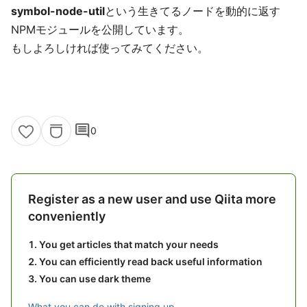
symbol-node-util
という生きてるノードを動的に返す
NPMモジュールを公開しています。
もしよろしければ使ってみてください。
comment
0
Register as a new user and use Qiita more
conveniently
You get articles that match your needs
You can efficiently read back useful information
You can use dark theme
What you can do with signing up