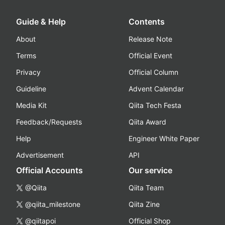
Guide & Help
Contents
About
Release Note
Terms
Official Event
Privacy
Official Column
Guideline
Advent Calendar
Media Kit
Qiita Tech Festa
Feedback/Requests
Qiita Award
Help
Engineer White Paper
Advertisement
API
Official Accounts
Our service
@Qiita
Qiita Team
@qiita_milestone
Qiita Zine
@qiitapoi
Official Shop