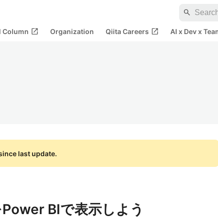
search
open_in_new
open_in_new
al Column
Organization
Qiita Careers
AI x Dev x Tea
ince last update.
Power BIで表示しよう