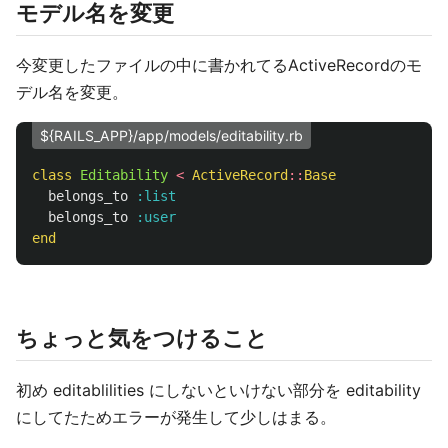
モデル名を変更
今変更したファイルの中に書かれてるActiveRecordのモ
デル名を変更。
${RAILS_APP}/app/models/editability.rb
class
Editability
<
ActiveRecord
::
Base
belongs_to
:list
belongs_to
:user
end
ちょっと気をつけること
初め editablilities にしないといけない部分を editability
にしてたためエラーが発生して少しはまる。