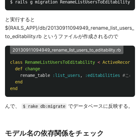
と実行すると
${RAILS_APP}/db/20130911094949_rename_list_users_
to_editability.rb というファイルが作成されるので
20130911094949_rename_list_users_to_editability.rb
class
RenameListUsersToEditability
<
ActiveRecord
::
M
def
change
rename_table
:list_users
,
:editabilities
#この行
end
end
んで、
でデータベースに反映する。
$ rake db:migrate
モデル名の依存関係をチェック