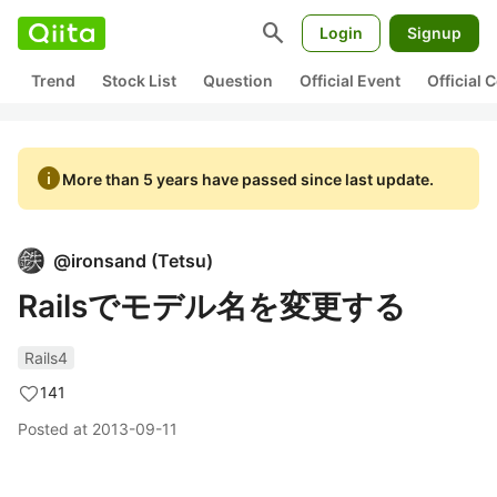
search
Login
Signup
Trend
Stock List
Question
Official Event
Official
info
More than 5 years have passed since last update.
@
ironsand
(
Tetsu
)
Railsでモデル名を変更する
Rails4
141
Posted at
2013-09-11