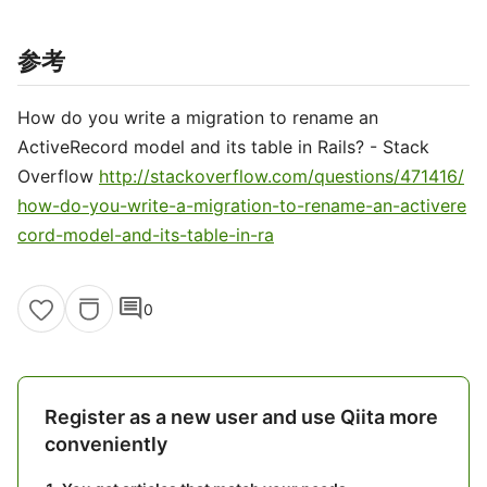
参考
How do you write a migration to rename an
ActiveRecord model and its table in Rails? - Stack
Overflow
http://stackoverflow.com/questions/471416/
how-do-you-write-a-migration-to-rename-an-activere
cord-model-and-its-table-in-ra
comment
0
Register as a new user and use Qiita more
conveniently