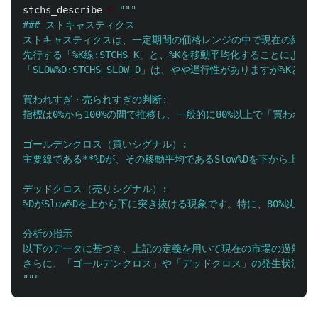
stchs_describe
=
"""
### ストキャスティクス

ストキャスティクスは、一定期間の価格レンジの中で現在の終値が
先行する「%K線:STCHS_K」と、%Kを移動平均化することに
「SLOW%D:STCHS_SLOW_D」は、やや遅行性がありますが%K
買われすぎ・売られすぎの判断:

指標は0%から100%の間で推移し、一般的に80%以上で「買われす
ゴールデンクロス（買いシグナル）:

主要線である**%Dが、その移動平均であるSlow%Dを下から上
デッドクロス（売りシグナル）:

%DがSlow%Dを上から下に突き抜ける現象です。特に、80%以
分析の指示

以下のデータに基づき、上記の定義を用いて現在の市場の過熱感（
"""