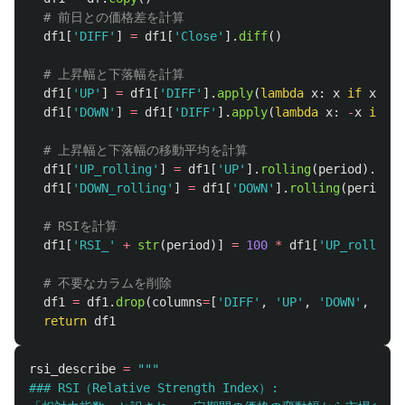
df1
[
'
DIFF
'
]
=
df1
[
'
Close
'
].
diff
()
df1
[
'
UP
'
]
=
df1
[
'
DIFF
'
].
apply
(
lambda
x
:
x
if
x
>
0
df1
[
'
DOWN
'
]
=
df1
[
'
DIFF
'
].
apply
(
lambda
x
:
-
x
if
x
df1
[
'
UP_rolling
'
]
=
df1
[
'
UP
'
].
rolling
(
period
).
mean
df1
[
'
DOWN_rolling
'
]
=
df1
[
'
DOWN
'
].
rolling
(
period
).
df1
[
'
RSI_
'
+
str
(
period
)]
=
100
*
df1
[
'
UP_rolling
'
df1
=
df1
.
drop
(
columns
=
[
'
DIFF
'
,
'
UP
'
,
'
DOWN
'
,
'
UP_
return
df1
rsi_describe
=
"""
### RSI（Relative Strength Index）:
