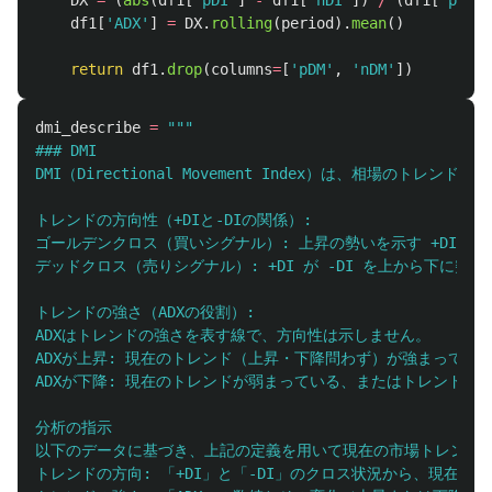
DX
=
(
abs
(
df1
[
'
pDI
'
]
-
df1
[
'
nDI
'
])
/
(
df1
[
'
pDI
'
]
df1
[
'
ADX
'
]
=
DX
.
rolling
(
period
).
mean
()
return
df1
.
drop
(
columns
=
[
'
pDM
'
,
'
nDM
'
])
dmi_describe
=
"""
### DMI

DMI（Directional Movement Index）は、相場のト
トレンドの方向性（+DIと-DIの関係）:

ゴールデンクロス（買いシグナル）: 上昇の勢いを示す +DI が
デッドクロス（売りシグナル）: +DI が -DI を上から下に突
トレンドの強さ（ADXの役割）:

ADXはトレンドの強さを表す線で、方向性は示しません。

ADXが上昇: 現在のトレンド（上昇・下降問わず）が強まってい
ADXが下降: 現在のトレンドが弱まっている、またはトレンドレ
分析の指示

以下のデータに基づき、上記の定義を用いて現在の市場トレンドを
トレンドの方向: 「+DI」と「-DI」のクロス状況から、現在