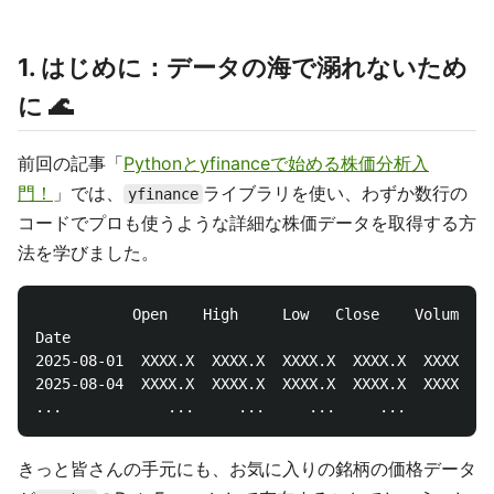
1. はじめに：データの海で溺れないため
に 🌊
前回の記事「
Pythonとyfinanceで始める株価分析入
門！
」では、
ライブラリを使い、わずか数行の
yfinance
コードでプロも使うような詳細な株価データを取得する方
法を学びました。
           Open    High     Low   Close    Volume

Date

2025-08-01  XXXX.X  XXXX.X  XXXX.X  XXXX.X  XXXXXXXX

2025-08-04  XXXX.X  XXXX.X  XXXX.X  XXXX.X  XXXXXXXX

きっと皆さんの手元にも、お気に入りの銘柄の価格データ