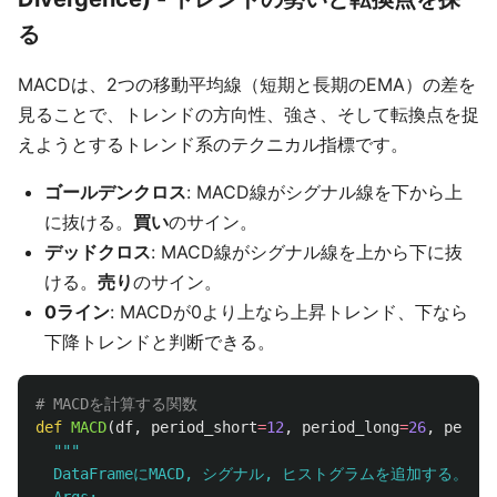
る
MACDは、2つの移動平均線（短期と長期のEMA）の差を
見ることで、トレンドの方向性、強さ、そして転換点を捉
えようとするトレンド系のテクニカル指標です。
ゴールデンクロス
: MACD線がシグナル線を下から上
に抜ける。
買い
のサイン。
デッドクロス
: MACD線がシグナル線を上から下に抜
ける。
売り
のサイン。
0ライン
: MACDが0より上なら上昇トレンド、下なら
下降トレンドと判断できる。
def
MACD
(
df
,
period_short
=
12
,
period_long
=
26
,
period
"""
  DataFrameにMACD, シグナル, ヒストグラムを追加する。
