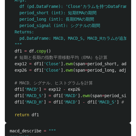
  Args:

    df (pd.DataFrame): 
'
Close
'
カラムを持つDataFrame

    period_short (int): 短期EMAの期間

    period_long (int): 長期EMAの期間

    period_signal (int): シグナルの期間

  Returns:

    pd.DataFrame: MACD, MACD_S, MACD_Hカラムが追加された
"""
df1
=
df
.
copy
()
exp12
=
df1
[
'
Close
'
].
ewm
(
span
=
period_short
,
adjust
exp26
=
df1
[
'
Close
'
].
ewm
(
span
=
period_long
,
adjust
=
df1
[
'
MACD
'
]
=
exp12
-
exp26
df1
[
'
MACD_S
'
]
=
df1
[
'
MACD
'
].
ewm
(
span
=
period_signal
df1
[
'
MACD_H
'
]
=
df1
[
'
MACD
'
]
-
df1
[
'
MACD_S
'
]
return
df1
macd_describe
=
"""