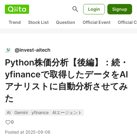
search
Login
Signup
Trend
Stock List
Question
Official Event
Official
@
invest-aitech
Python株価分析【後編】：続・
yfinanceで取得したデータをAI
アナリストに自動分析させてみ
た
AI
Gemini
yfinance
AIエージェント
0
Posted at
2025-09-06