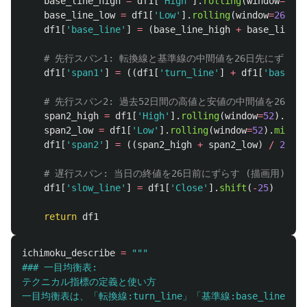
base_line_high
=
df1
[
'
High
'
].
rolling
(
window
=
26
).
base_line_low
=
df1
[
'
Low
'
].
rolling
(
window
=
26
).
mi
df1
[
'
base_line
'
]
=
(
base_line_high
+
base_line_l
df1
[
'
span1
'
]
=
((
df1
[
'
turn_line
'
]
+
df1
[
'
base_li
span2_high
=
df1
[
'
High
'
].
rolling
(
window
=
52
).
max
(
span2_low
=
df1
[
'
Low
'
].
rolling
(
window
=
52
).
min
()
df1
[
'
span2
'
]
=
((
span2_high
+
span2_low
)
/
2
).
sh
df1
[
'
slow_line
'
]
=
df1
[
'
Close
'
].
shift
(
-
25
)
return
df1
ichimoku_describe
=
"""
### 一目均衡表:

テクニカル指標の定義と使い方

一目均衡表は、「転換線:turn_line」「基準線:base_li