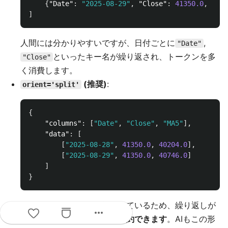
{
"Date"
:
"2025-08-29"
,
"Close"
:
41350.0
,
"MA5
]
人間には分かりやすいですが、日付ごとに
,
"Date"
といったキー名が繰り返され、トークンを多
"Close"
く消費します。
(推奨)
:
orient='split'
{
"columns"
:
[
"Date"
,
"Close"
,
"MA5"
],
"data"
:
[
[
"2025-08-28"
,
41350.0
,
40204.0
],
[
"2025-08-29"
,
41350.0
,
40746.0
]
]
}
カラム名とデータが分離されているため、繰り返しが
more_horiz
無く、
圧倒的にトークンを節約できます
。AIもこの形