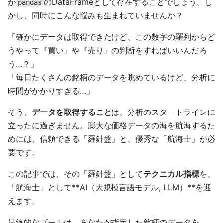
が
のDataFrameとして存在することでしょう。し
pandas
かし、同時にこんな悩みも生まれていませんか？
「確かにデータは取得できたけど、この数字の羅列からど
うやって『買い』や『売り』の判断をすればいいんだろ
う…？」
「毎日たくさんの銘柄のデータを眺めているけど、分析に
時間がかかりすぎる…」
そう、
データを取得すること
は、分析のスタートラインに
立ったに過ぎません。膨大な価格データの海を航海するた
めには、信頼できる「羅針盤」と、優秀な「航海士」が必
要です。
この記事では、その「羅針盤」として
テクニカル指標
を、
「航海士」として**AI（大規模言語モデル, LLM）**を迎
えます。
最終的なゴールは、あなたが指定した銘柄のデータを