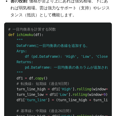
雲の役割
: 価格が雲より上にあれば強気相場、下にあ
れば弱気相場。雲は強力なサポート（支持）やレジス
タンス（抵抗）として機能します。
def
ichimoku
(
df
):
"""
    DataFrameに一目均衡表の各線を追加する。

    Args:

        df (pd.DataFrame): 
'
High
'
, 
'
Low
'
, 
'
Close
'
カラ
    Returns:

        pd.DataFrame: 一目均衡表の各カラムが追加されたData
"""
df1
=
df
.
copy
()
turn_line_high
=
df1
[
'
High
'
].
rolling
(
window
=
9
).
m
turn_line_low
=
df1
[
'
Low
'
].
rolling
(
window
=
9
).
min
df1
[
'
turn_line
'
]
=
(
turn_line_high
+
turn_line_l