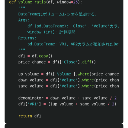
def
volume_ratio
(
df
,
window
=
25
):
"""
    DataFrameにボリュームレシオを追加する。

    Args:

        df (pd.DataFrame): 
'
Close
'
, 
'
Volume
'
カラムを持つ
        window (int): 計算期間

    Returns:

        pd.DataFrame: VR1, VR2カラムが追加されたDataFra
"""
df1
=
df
.
copy
()
price_change
=
df1
[
'
Close
'
].
diff
()
up_volume
=
df1
[
'
Volume
'
].
where
(
price_change
>
0
down_volume
=
df1
[
'
Volume
'
].
where
(
price_change
<
same_volume
=
df1
[
'
Volume
'
].
where
(
price_change
=
denominator
=
down_volume
+
same_volume
/
2
df1
[
'
VR1
'
]
=
((
up_volume
+
same_volume
/
2
)
/
de
return
df1