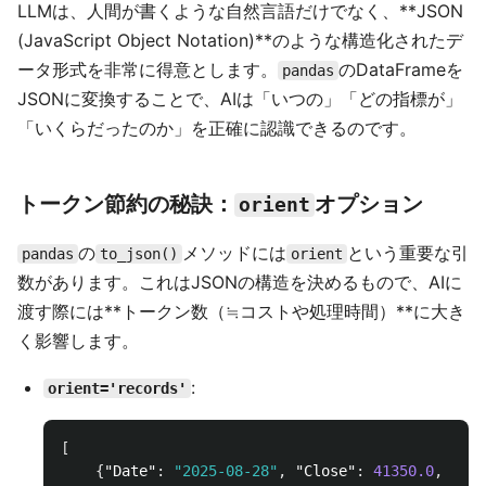
LLMは、人間が書くような自然言語だけでなく、**JSON
(JavaScript Object Notation)**のような構造化されたデ
ータ形式を非常に得意とします。
のDataFrameを
pandas
JSONに変換することで、AIは「いつの」「どの指標が」
「いくらだったのか」を正確に認識できるのです。
トークン節約の秘訣：
オプション
orient
の
メソッドには
という重要な引
pandas
to_json()
orient
数があります。これはJSONの構造を決めるもので、AIに
渡す際には**トークン数（≒コストや処理時間）**に大き
く影響します。
:
orient='records'
[
{
"Date"
:
"2025-08-28"
,
"Close"
:
41350.0
,
"MA5