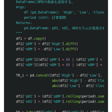
    DataFrameにDMIの各線を追加する。

    Args:

        df (pd.DataFrame): 
'
High
'
, 
'
Low
'
, 
'
Close
'
カラ
        period (int): 計算期間

    Returns:

        pd.DataFrame: pDI, nDI, ADXカラムが追加されたDa
"""
df1
=
df
.
copy
()
df1
[
'
pDM
'
]
=
df1
[
'
High
'
].
diff
()
df1
[
'
nDM
'
]
=
-
df1
[
'
Low
'
].
diff
()
df1
[
'
pDM
'
][(
df1
[
'
pDM
'
]
<
0
)
|
(
df1
[
'
pDM
'
]
<
df1
[
df1
[
'
nDM
'
][(
df1
[
'
nDM
'
]
<
0
)
|
(
df1
[
'
nDM
'
]
<
df1
[
TR_i
=
pd
.
concat
([
df1
[
'
High
'
]
-
df1
[
'
Low
'
],
abs
(
df1
[
'
High
'
]
-
df1
[
'
Close
'
]
abs
(
df1
[
'
Low
'
]
-
df1
[
'
Close
'
].
df1
[
'
pDI
'
]
=
(
df1
[
'
pDM
'
].
rolling
(
period
).
sum
()
/
df1
[
'
nDI
'
]
=
(
df1
[
'
nDM
'
].
rolling
(
period
).
sum
()
/