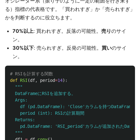
オシレーター系（振り子のように一定の範囲を行き来す
る）指標の代表格です。「買われすぎ」か「売られすぎ」
かを判断するのに役立ちます。
70%以上
: 買われすぎ。反落の可能性。
売り
のサイ
ン。
30%以下
: 売られすぎ。反発の可能性。
買い
のサイ
ン。
def
RSI
(
df
,
period
=
14
):
"""
  DataFrameにRSIを追加する。

  Args:

    df (pd.DataFrame): 
'
Close
'
カラムを持つDataFrame

    period (int): RSIの計算期間

  Returns:

    pd.DataFrame: 
'
RSI_period
'
カラムが追加されたDataFra
"""
df1
=
df
.
copy
()