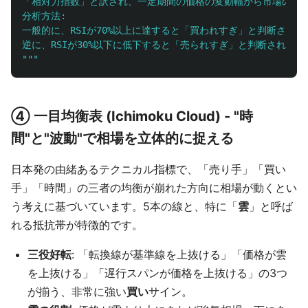
「相対力指数」と訳され、一定期間の価格の変動幅から市場の**「
分析方法:

一般的に、RSIが70%以上に達すると「買われすぎ」と判断され
"""
④ 一目均衡表 (Ichimoku Cloud) - "時
間"と"波動"で相場を立体的に捉える
日本発の由緒あるテクニカル指標で、「売り手」「買い
手」「時間」の三者の均衡が崩れた方向に相場が動くとい
う考えに基づいています。5本の線と、特に「
雲
」と呼ば
れる抵抗帯が特徴的です。
三役好転
: 「転換線が基準線を上抜ける」「価格が雲
を上抜ける」「遅行スパンが価格を上抜ける」の3つ
が揃う、非常に強い
買い
サイン。