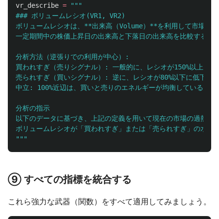
vr_describe
=
"""
### ボリュームレシオ(VR1, VR2)

ボリュームレシオは、**出来高（Volume）**を利用して市
一定期間中の株価上昇日の出来高と下落日の出来高を比較すること
分析方法（逆張りでの利用が中心）:

買われすぎ（売りシグナル）: 一般的に、レシオが150%以上に
売られすぎ（買いシグナル）: 逆に、レシオが80%以下に低下
中立: 100%近辺は、買いと売りのエネルギーが均衡している状態
分析の指示

以下のデータに基づき、上記の定義を用いて現在の市場の過熱感を
"""
⑨ すべての指標を統合する
これら強力な武器（関数）をすべて適用してみましょう。