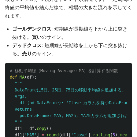
終値の平均値を結んだ線で、相場の大きな流れを示してく
れます。
ゴールデンクロス
: 短期線が長期線を下から上に突き
抜ける。
買い
のサイン。
デッドクロス
: 短期線が長期線を上から下に突き抜け
る。
売り
のサイン。
def
MA
(
df
):
"""
  DataFrameに5日、25日、75日の移動平均線を追加する。

  Args:

    df (pd.DataFrame): 
'
Close
'
カラムを持つDataFrame

  Returns:

    pd.DataFrame: MA5, MA25, MA75カラムが追加されたData
"""
df1
=
df
.
copy
()
df1
[
'
MA5
'
]
=
round
(
df1
[
'
Close
'
].
rolling
(
5
).
mean
(),