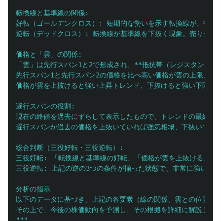
転換線と基準線の関係:

好転（ゴールデンクロス）: 短期的な勢いを示す転換線が、中期
逆転（デッドクロス）: 転換線が基準線を下抜く現象。売りシグナ
価格と「雲」の関係:

「雲」は先行スパン1と2で形成され、**抵抗帯（レジスタンス）
先行スパン1と先行スパン2の価格を比べ高い価格が雲の上限、低
価格が雲を上抜けると強い上昇トレンド、下抜けると強い下降トレ
遅行スパンの役割:

現在の終値を過去にずらして表示したもので、トレンドの最終確認
遅行スパンが過去の価格を上抜いていれば強気相場、下抜いていれ
総合判断（三役好転・三役逆転）:

三役好転: 「転換線と基準線の好転」「価格が雲を上抜ける」「
三役逆転: 上記の逆の3つの条件が揃った状態で、非常に強い売り
分析の指示

以下のデータに基づき、上記の各要素（線の関係、雲との位置、遅
"""