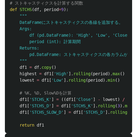
def
STCHS
(
df
,
period
=
9
):
"""
    DataFrameにストキャスティクスの各線を追加する。

    Args:

        df (pd.DataFrame): 
'
High
'
, 
'
Low
'
, 
'
Close
'
カラ
        period (int): 計算期間

    Returns:

        pd.DataFrame: ストキャスティクスの各カラムが追加さ
"""
df1
=
df
.
copy
()
highest
=
df1
[
'
High
'
].
rolling
(
period
).
max
()
lowest
=
df1
[
'
Low
'
].
rolling
(
period
).
min
()
df1
[
'
STCHS_K
'
]
=
((
df1
[
'
Close
'
]
-
lowest
)
/
(
hig
df1
[
'
STCHS_D
'
]
=
df1
[
'
STCHS_K
'
].
rolling
(
3
).
mean
(
df1
[
'
STCHS_SLOW_D
'
]
=
df1
[
'
STCHS_D
'
].
rolling
(
3
).
return
df1