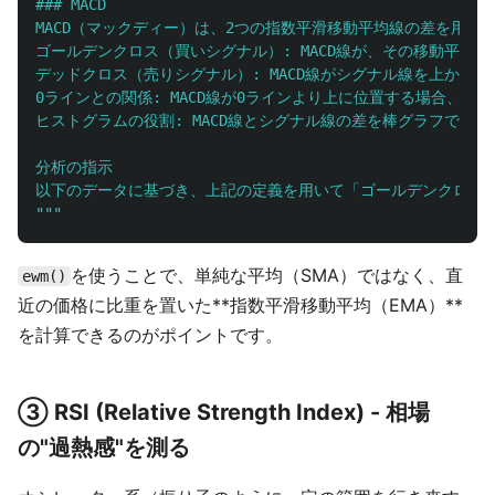
### MACD

MACD（マックディー）は、2つの指数平滑移動平均線の差を用いて、
ゴールデンクロス（買いシグナル）: MACD線が、その移動平
デッドクロス（売りシグナル）: MACD線がシグナル線を上か
0ラインとの関係: MACD線が0ラインより上に位置する場合、相
ヒストグラムの役割: MACD線とシグナル線の差を棒グラフで
分析の指示

"""
を使うことで、単純な平均（SMA）ではなく、直
ewm()
近の価格に比重を置いた**指数平滑移動平均（EMA）**
を計算できるのがポイントです。
③ RSI (Relative Strength Index) - 相場
の"過熱感"を測る