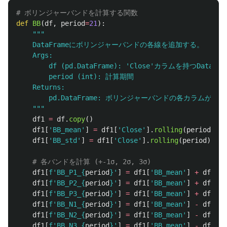
def
BB
(
df
,
period
=
21
):
"""
    DataFrameにボリンジャーバンドの各線を追加する。

    Args:

        df (pd.DataFrame): 
'
Close
'
カラムを持つDataFram
        period (int): 計算期間

    Returns:

        pd.DataFrame: ボリンジャーバンドの各カラムが追加さ
"""
df1
=
df
.
copy
()
df1
[
'
BB_mean
'
]
=
df1
[
'
Close
'
].
rolling
(
period
).
me
df1
[
'
BB_std
'
]
=
df1
[
'
Close
'
].
rolling
(
period
).
std
df1
[
f
'
BB_P1_
{
period
}
'
]
=
df1
[
'
BB_mean
'
]
+
df1
[
'
B
df1
[
f
'
BB_P2_
{
period
}
'
]
=
df1
[
'
BB_mean
'
]
+
df1
[
'
B
df1
[
f
'
BB_P3_
{
period
}
'
]
=
df1
[
'
BB_mean
'
]
+
df1
[
'
B
df1
[
f
'
BB_N1_
{
period
}
'
]
=
df1
[
'
BB_mean
'
]
-
df1
[
'
B
df1
[
f
'
BB_N2_
{
period
}
'
]
=
df1
[
'
BB_mean
'
]
-
df1
[
'
B
df1
[
f
'
BB_N3_
{
period
}
'
]
=
df1
[
'
BB_mean
'
]
-
df1
[
'
B