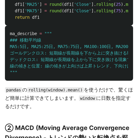
df1
[
'
MA25
'
]
=
round
(
df1
[
'
Close
'
].
rolling
(
25
).
mean
(
df1
[
'
MA75
'
]
=
round
(
df1
[
'
Close
'
].
rolling
(
75
).
mean
(
return
df1
ma_describe
=
"""
### 移動平均線

MA5:5日, MA25:25日, MA75:75日, MA100:100日
ゴールデンクロス: 短期線が長期線を下から上に突き抜ける現象
デッドクロス: 短期線が長期線を上から下に突き抜ける現象で、
"""
の
を使うだけで、驚くほ
pandas
rolling(window).mean()
ど簡単に計算できてしまいます。
に日数を指定す
window
るだけです。
② MACD (Moving Average Convergence
Divergence) - トレンドの勢いと転換点を探