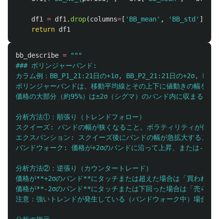
df1
=
df1
.
drop
(
columns
=
[
'
BB_mean
'
,
'
BB_std
'
])
return
df1
bb_describe
=
"""
### ボリンジャーバンド:

カラム例：BB_P1_21:21日の+1σ, BB_P2_21:21日の+2σ, BB_P3_
ボリンジャーバンドは、移動平均線とその上下に値動きの幅を示す
価格の大部分（約95%）は±2σ（シグマ）のバンド内に収まるとい
分析方法①：順張り（トレンドフォロー）

スクイーズ: バンドの幅が狭くなること。ボラティリティが低下
エクスパンション: スクイーズ後にバンドの幅が急拡大すること
バンドウォーク: 価格が+2σのバンドに沿って上昇、または-2
分析方法②：逆張り（カウンタートレード）

価格が**+2σのバンド**にタッチまたは超えた場合は「買われ
価格が**-2σのバンド**にタッチまたは下回った場合は「売ら
注意：強いトレンドが発生している（バンドウォーク中）場合は、