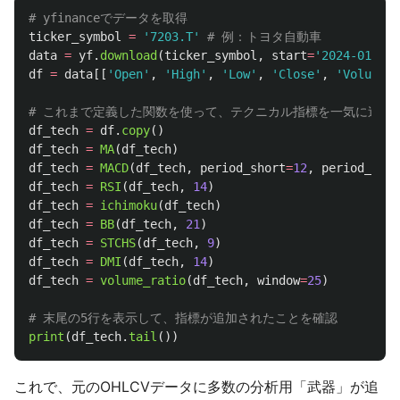
ticker_symbol
=
'
7203.T
'
data
=
yf
.
download
(
ticker_symbol
,
start
=
'
2024-01-01
'
df
=
data
[[
'
Open
'
,
'
High
'
,
'
Low
'
,
'
Close
'
,
'
Volume
'
]
df_tech
=
df
.
copy
()
df_tech
=
MA
(
df_tech
)
df_tech
=
MACD
(
df_tech
,
period_short
=
12
,
period_long
df_tech
=
RSI
(
df_tech
,
14
)
df_tech
=
ichimoku
(
df_tech
)
df_tech
=
BB
(
df_tech
,
21
)
df_tech
=
STCHS
(
df_tech
,
9
)
df_tech
=
DMI
(
df_tech
,
14
)
df_tech
=
volume_ratio
(
df_tech
,
window
=
25
)
print
(
df_tech
.
tail
())
これで、元のOHLCVデータに多数の分析用「武器」が追