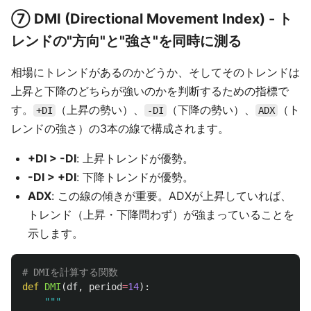
⑦ DMI (Directional Movement Index) - ト
レンドの"方向"と"強さ"を同時に測る
相場にトレンドがあるのかどうか、そしてそのトレンドは
上昇と下降のどちらが強いのかを判断するための指標で
す。
（上昇の勢い）、
（下降の勢い）、
（ト
+DI
-DI
ADX
レンドの強さ）の3本の線で構成されます。
+DI > -DI
: 上昇トレンドが優勢。
-DI > +DI
: 下降トレンドが優勢。
ADX
: この線の傾きが重要。ADXが上昇していれば、
トレンド（上昇・下降問わず）が強まっていることを
示します。
def
DMI
(
df
,
period
=
14
):
"""