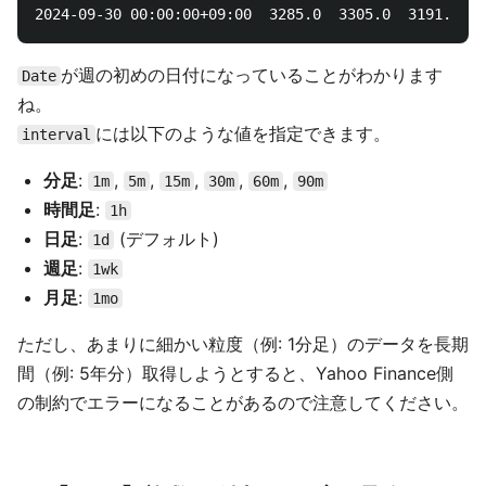
が週の初めの日付になっていることがわかります
Date
ね。
には以下のような値を指定できます。
interval
分足
:
,
,
,
,
,
1m
5m
15m
30m
60m
90m
時間足
:
1h
日足
:
(デフォルト)
1d
週足
:
1wk
月足
:
1mo
ただし、あまりに細かい粒度（例: 1分足）のデータを長期
間（例: 5年分）取得しようとすると、Yahoo Finance側
の制約でエラーになることがあるので注意してください。