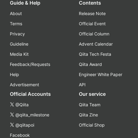
Guide & Help
Contents
About
Release Note
Terms
Official Event
Privacy
Official Column
Guideline
Advent Calendar
Media Kit
Qiita Tech Festa
Feedback/Requests
Qiita Award
Help
Engineer White Paper
Advertisement
API
Official Accounts
Our service
@Qiita
Qiita Team
@qiita_milestone
Qiita Zine
@qiitapoi
Official Shop
Facebook