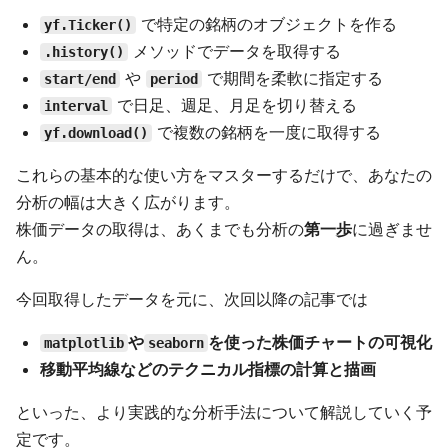
で特定の銘柄のオブジェクトを作る
yf.Ticker()
メソッドでデータを取得する
.history()
や
で期間を柔軟に指定する
start/end
period
で日足、週足、月足を切り替える
interval
で複数の銘柄を一度に取得する
yf.download()
これらの基本的な使い方をマスターするだけで、あなたの
分析の幅は大きく広がります。
株価データの取得は、あくまでも分析の
第一歩
に過ぎませ
ん。
今回取得したデータを元に、次回以降の記事では
や
を使った株価チャートの可視化
matplotlib
seaborn
移動平均線などのテクニカル指標の計算と描画
といった、より実践的な分析手法について解説していく予
定です。