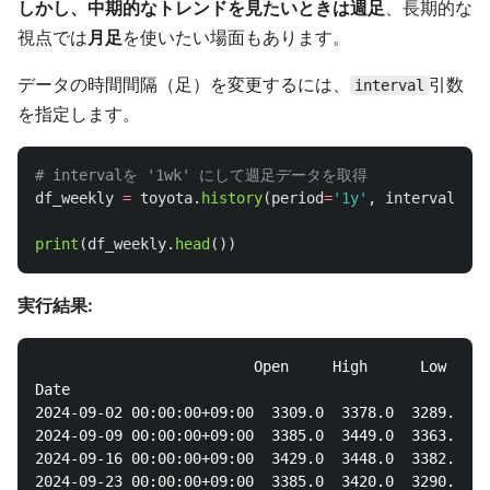
しかし、中期的なトレンドを見たいときは週足
、長期的な
視点では
月足
を使いたい場面もあります。
データの時間間隔（足）を変更するには、
引数
interval
を指定します。
df_weekly
=
toyota
.
history
(
period
=
'
1y
'
,
interval
=
'
1w
print
(
df_weekly
.
head
())
実行結果:
                         Open     High      Low    C
Date

2024-09-02 00:00:00+09:00  3309.0  3378.0  3289.0  3
2024-09-09 00:00:00+09:00  3385.0  3449.0  3363.0  3
2024-09-16 00:00:00+09:00  3429.0  3448.0  3382.0  3
2024-09-23 00:00:00+09:00  3385.0  3420.0  3290.0  3