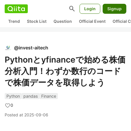
search
Login
Signup
Trend
Stock List
Question
Official Event
Official
@
invest-aitech
Pythonとyfinanceで始める株価
分析入門！わずか数行のコード
で株価データを取得しよう
Python
pandas
Finance
0
Posted at
2025-09-06