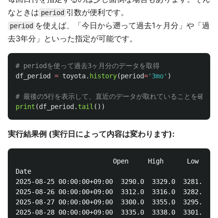
なときは
引数が便利です。
period
を使えば、「今日から遡って過去1ヶ月分」や「過
period
去3年分」といった指定が可能です。
df_period
=
toyota
.
history
(
period
=
'
3mo
'
)
print
(
df_period
.
tail
())
実行結果例 (実行日によって内容は変わります):
                         Open     High      Low    C
Date

2025-08-25 00:00:00+09:00  3290.0  3329.0  3281.0  3
2025-08-26 00:00:00+09:00  3312.0  3316.0  3282.0  3
2025-08-27 00:00:00+09:00  3300.0  3355.0  3295.0  3
2025-08-28 00:00:00+09:00  3335.0  3338.0  3301.0  3