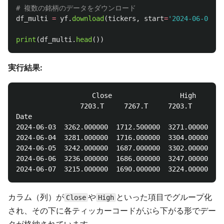
df_multi
=
yf
.
download
(
tickers
,
start
=
'
2024-06-01
'
,
print
(
df_multi
.
head
())
実行結果:
                   Close                 High       
                7203.T     7267.T     7203.T     726
Date

2024-06-03  3262.000000  1712.500000  3271.000000  1
2024-06-04  3281.000000  1716.000000  3304.000000  1
2024-06-05  3242.000000  1687.000000  3302.000000  1
2024-06-06  3236.000000  1686.000000  3247.000000  1
カラム（列）が
や
といった項目でグループ化
Close
High
され、その下に各ティッカーコードがぶら下がる形でデー