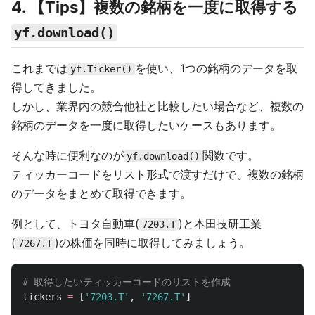
4. 【Tips】複数の銘柄を一度に取得する
yf.download()
これまでは
を使い、1つの銘柄のデータを取
yf.Ticker()
得してきました。
しかし、業界内の競合他社と比較したい場合など、複数の
銘柄のデータを一度に取得したいケースもあります。
そんな時に便利なのが
関数です。
yf.download()
ティッカーコードをリスト形式で渡すだけで、複数の銘柄
のデータをまとめて取得できます。
例として、トヨタ自動車(
)と本田技研工業
7203.T
(
)の株価を同時に取得してみましょう。
7267.T
tickers
=
[
'
7203.T
'
,
'
7267.T
'
]