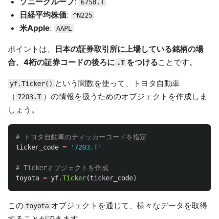
ソニーグループ
:
6758.T
日経平均株価
:
^N225
米Apple
:
AAPL
ポイントは、
日本の証券取引所に上場している銘柄の場
合、4桁の証券コードの後ろに
をつける
ことです。
.T
という関数を使って、トヨタ自動車
yf.Ticker()
（
）の情報を扱うためのオブジェクトを作成しま
7203.T
しょう。
ticker_code
=
'
7203.T
'
toyota
=
yf
.
Ticker
(
ticker_code
)
この
オブジェクトを通じて、様々なデータを取得
toyota
することができます。