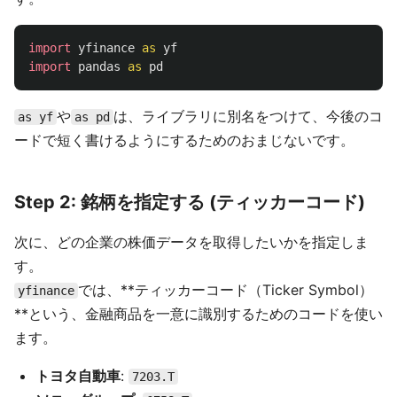
import
yfinance
as
yf
import
pandas
as
pd
や
は、ライブラリに別名をつけて、今後のコ
as yf
as pd
ードで短く書けるようにするためのおまじないです。
Step 2: 銘柄を指定する (ティッカーコード)
次に、どの企業の株価データを取得したいかを指定しま
す。
では、**ティッカーコード（Ticker Symbol）
yfinance
**という、金融商品を一意に識別するためのコードを使い
ます。
トヨタ自動車
:
7203.T