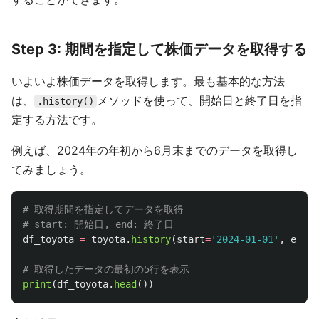
Step 3: 期間を指定して株価データを取得する
いよいよ株価データを取得します。最も基本的な方法
は、
メソッドを使って、開始日と終了日を指
.history()
定する方法です。
例えば、2024年の年初から6月末までのデータを取得し
てみましょう。
# 取得期間を指定してデータを取得

df_toyota
=
toyota
.
history
(
start
=
'
2024-01-01
'
,
end
=
'
print
(
df_toyota
.
head
())