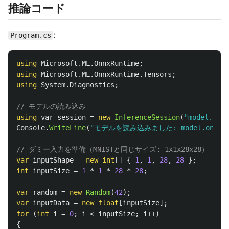
推論コード
:
Program.cs
using
Microsoft.ML.OnnxRuntime
;
using
Microsoft.ML.OnnxRuntime.Tensors
;
using
System.Diagnostics
;
// モデルの読み込み
using
var
session
=
new
InferenceSession
(
"model.onnx
Console
.
WriteLine
(
"モデルを読み込みました: model.onnx"
// ダミー入力を準備（MNISTと同じサイズ: 1x1x28x28）
var
inputShape
=
new
int
[]
{
1
,
1
,
28
,
28
};
int
inputSize
=
1
*
1
*
28
*
28
;
var
random
=
new
Random
(
42
);
var
inputData
=
new
float
[
inputSize
];
for
(
int
i
=
0
;
i
<
inputSize
;
i
++)
{