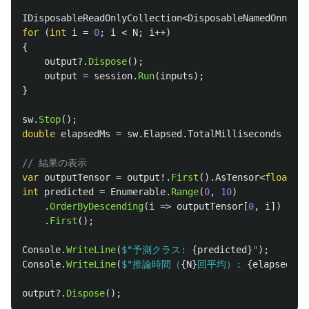
IDisposableReadOnlyCollection
<
DisposableNamedOnnxVal
for
(
int
i
=
0
;
i
<
N
;
i
++)
{
output
?.
Dispose
();
output
=
session
.
Run
(
inputs
);
}
sw
.
Stop
();
double
elapsedMs
=
sw
.
Elapsed
.
TotalMilliseconds
/
N
;
// 結果の表示
var
outputTensor
=
output
!.
First
().
AsTensor
<
float
>()
int
predicted
=
Enumerable
.
Range
(
0
,
10
)
.
OrderByDescending
(
i
=>
outputTensor
[
0
,
i
])
.
First
();
Console
.
WriteLine
(
$"予測クラス: 
{
predicted
}
"
);
Console
.
WriteLine
(
$"推論時間（
{
N
}
回平均）: 
{
elapsedMs
:
output
?.
Dispose
();