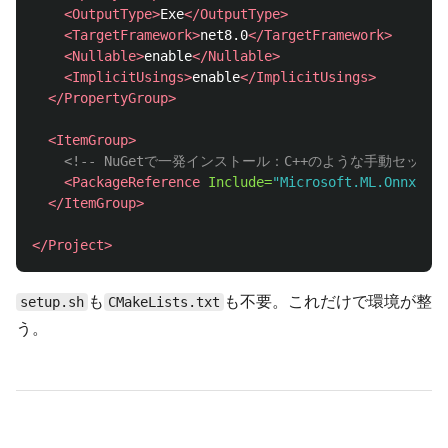
<OutputType>
Exe
</OutputType>
<TargetFramework>
net8.0
</TargetFramework>
<Nullable>
enable
</Nullable>
<ImplicitUsings>
enable
</ImplicitUsings>
</PropertyGroup>
<ItemGroup>
<!-- NuGetで一発インストール：C++のような手動セットア
<PackageReference
Include=
"Microsoft.ML.OnnxRunt
</ItemGroup>
</Project>
も
も不要。これだけで環境が整
setup.sh
CMakeLists.txt
う。