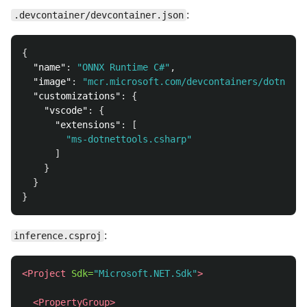
:
.devcontainer/devcontainer.json
{
"name"
:
"ONNX Runtime C#"
,
"image"
:
"mcr.microsoft.com/devcontainers/dotnet:8
"customizations"
:
{
"vscode"
:
{
"extensions"
:
[
"ms-dotnettools.csharp"
]
}
}
}
:
inference.csproj
<Project
Sdk=
"Microsoft.NET.Sdk"
>
<PropertyGroup>