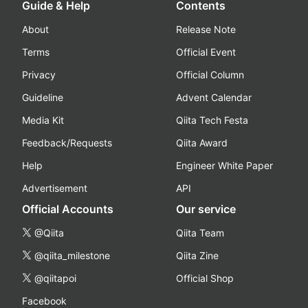
Guide & Help
Contents
About
Release Note
Terms
Official Event
Privacy
Official Column
Guideline
Advent Calendar
Media Kit
Qiita Tech Festa
Feedback/Requests
Qiita Award
Help
Engineer White Paper
Advertisement
API
Official Accounts
Our service
@Qiita
Qiita Team
@qiita_milestone
Qiita Zine
@qiitapoi
Official Shop
Facebook