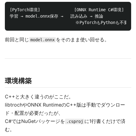
[PyTorch環境]              [ONNX Runtime C#環境]

学習 → model.onnx保存 →   読み込み → 推論

前回と同じ
をそのまま使い回せる。
model.onnx
環境構築
C++と大きく違うのがここだ。
libtrochやONNX RuntimeのC++版は手動でダウンロー
ド・配置が必要だったが、
C#ではNuGetパッケージを
に1行書くだけで済
.csproj
む。