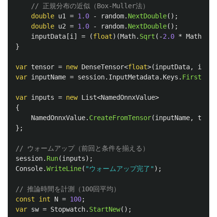
// 正規分布の近似（Box-Muller法）
double
u1
=
1.0
-
random
.
NextDouble
();
double
u2
=
1.0
-
random
.
NextDouble
();
inputData
[
i
]
=
(
float
)(
Math
.
Sqrt
(-
2.0
*
Math
.
Log
}
var
tensor
=
new
DenseTensor
<
float
>(
inputData
,
input
var
inputName
=
session
.
InputMetadata
.
Keys
.
First
();
var
inputs
=
new
List
<
NamedOnnxValue
>
{
NamedOnnxValue
.
CreateFromTensor
(
inputName
,
tenso
};
// ウォームアップ（前回と条件を揃える）
session
.
Run
(
inputs
);
Console
.
WriteLine
(
"ウォームアップ完了"
);
// 推論時間を計測（100回平均）
const
int
N
=
100
;
var
sw
=
Stopwatch
.
StartNew
();