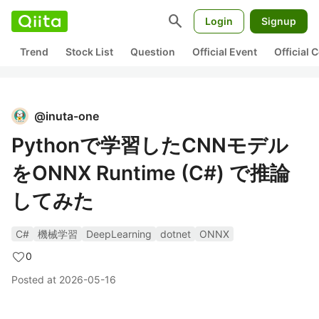
search
Login
Signup
Trend
Stock List
Question
Official Event
Official
@
inuta-one
Pythonで学習したCNNモデル
をONNX Runtime (C#) で推論
してみた
C#
機械学習
DeepLearning
dotnet
ONNX
0
Posted at
2026-05-16