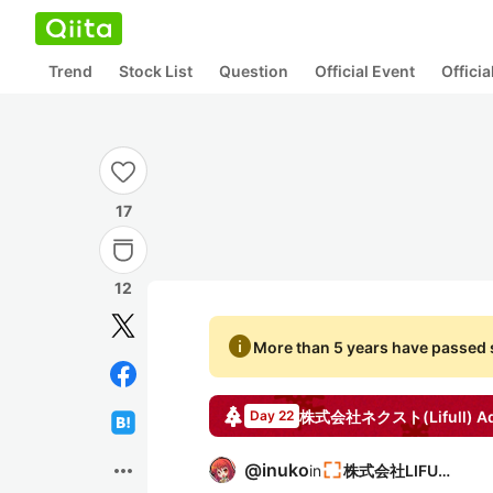
Trend
Stock List
Question
Official Event
Offici
17
12
info
More than 5 years have passed s
株式会社ネクスト(Lifull)
Ad
Day 22
more_horiz
@
inuko
in
株式会社LIFULL