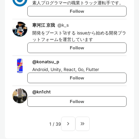
素人プログラマーの職業トラック運転手です。
Follow
寒河江 京我
@
k_s
開発をブースト🚀する issueから始める開発プラ
ットフォームを運営しています
Follow
@
konatsu_p
Android, Unity, React, Go, Flutter
Follow
@
kn1cht
Follow
navigate_next
keyboard_double_arrow_right
1
/
39