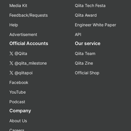
Media Kit
Qiita Tech Festa
Feedback/Requests
Qiita Award
Help
Engineer White Paper
Advertisement
API
Official Accounts
Our service
@Qiita
Qiita Team
@qiita_milestone
Qiita Zine
@qiitapoi
Official Shop
Facebook
YouTube
Podcast
Company
About Us
Careers