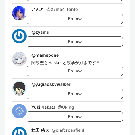
とんと
@
27ma4_tonto
Follow
@
zyamu
Follow
@
mamepone
関数型とHaskellと数学が好きです＊
Follow
@
yagiaoskywalker
Follow
Yuki Nakata
@
Uking
Follow
辻田 慈夫
@
olafcrossfield