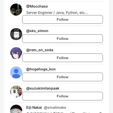
@
Mocchaso
Server Enginner / Java, Python, etc...
Follow
@
sks_simon
Follow
@
rem_on_soda
Follow
@
hogehoge_kun
Follow
@
suzukimilanpaak
Follow
Eiji Nakai
@
smallmake