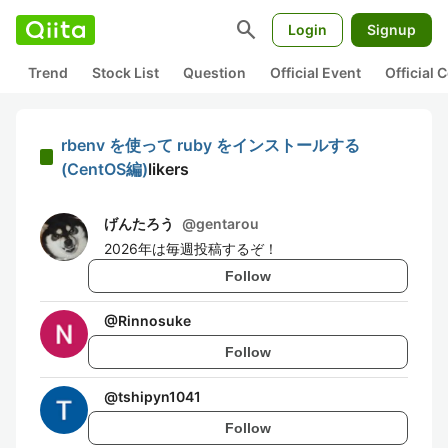
search
Login
Signup
Trend
Stock List
Question
Official Event
Official
rbenv を使って ruby をインストールする
(CentOS編)
likers
げんたろう
@
gentarou
2026年は毎週投稿するぞ！
Follow
@
Rinnosuke
Follow
@
tshipyn1041
Follow