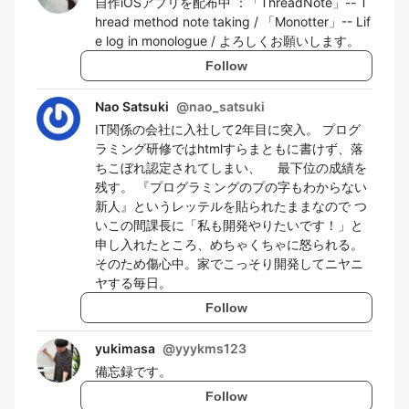
自作iOSアプリを配布中 ：「ThreadNote」-- T
hread method note taking / 「Monotter」-- Lif
e log in monologue / よろしくお願いします。
Follow
Nao Satsuki
@
nao_satsuki
IT関係の会社に入社して2年目に突入。 プログ
ラミング研修ではhtmlすらまともに書けず、落
ちこぼれ認定されてしまい、 最下位の成績を
残す。 『プログラミングのプの字もわからない
新人』というレッテルを貼られたままなので つ
いこの間課長に「私も開発やりたいです！」と
申し入れたところ、めちゃくちゃに怒られる。
そのため傷心中。家でこっそり開発してニヤニ
ヤする毎日。
Follow
yukimasa
@
yyykms123
備忘録です。
Follow