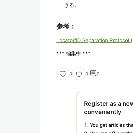
きる。
参考：
Locator/ID Separation Protocol (l
*** 編集中 ***
comment
0
0
0
Register as a ne
conveniently
You get articles t