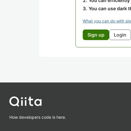
You can efficiently
You can use dark 
What you can do with si
Sign up
Login
How developers code is here.