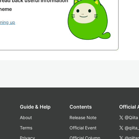
 read back useful information
theme
gning up
Guide & Help
Contents
Official
About
Release Note
@Qiita
Terms
Official Event
@qiita
Privacy
Official Column
@qiita