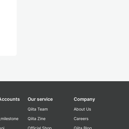
 Accounts
Our service
Company
Qiita Team
About Us
_milestone
Qiita Zine
Careers
poi
Official Shop
Qiita Blog