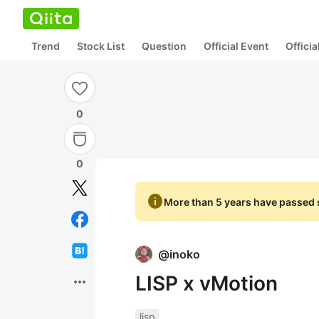
Trend
Stock List
Question
Official Event
Offici
0
0
info
More than 5 years have passed s
@
inoko
LISP x vMotion
more_horiz
lisp