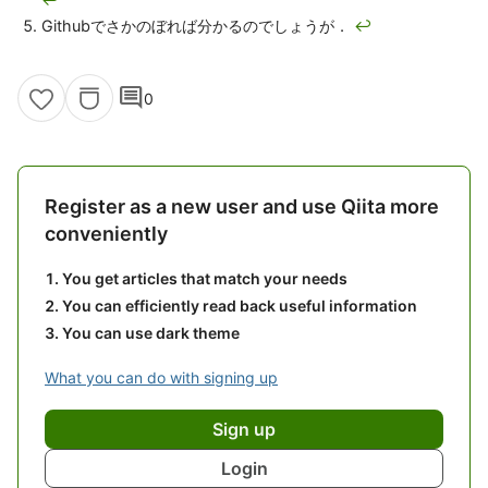
Githubでさかのぼれば分かるのでしょうが．
↩
comment
0
Register as a new user and use Qiita more
conveniently
You get articles that match your needs
You can efficiently read back useful information
You can use dark theme
What you can do with signing up
Sign up
Login