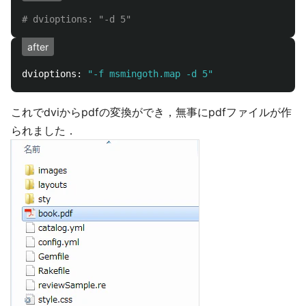
# dvioptions: "-d 5"
after
dvioptions: 
"-f msmingoth.map -d 5"
これでdviからpdfの変換ができ，無事にpdfファイルが作
られました．