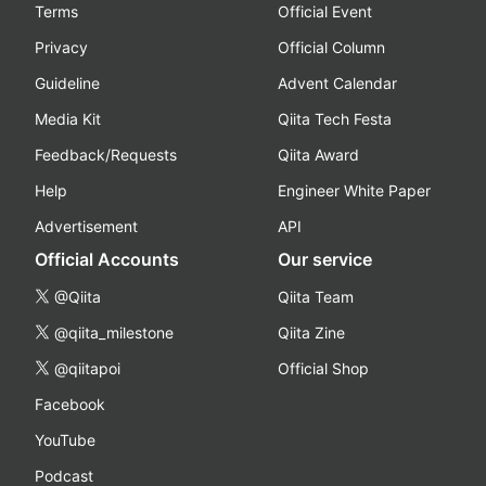
Terms
Official Event
Privacy
Official Column
Guideline
Advent Calendar
Media Kit
Qiita Tech Festa
Feedback/Requests
Qiita Award
Help
Engineer White Paper
Advertisement
API
Official Accounts
Our service
@Qiita
Qiita Team
@qiita_milestone
Qiita Zine
@qiitapoi
Official Shop
Facebook
YouTube
Podcast