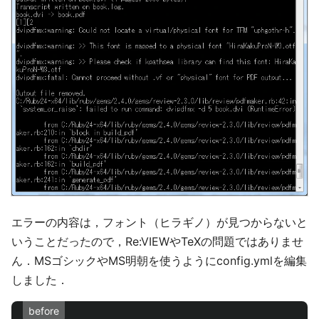
エラーの内容は，フォント（ヒラギノ）が見つからないと
いうことだったので，Re:VIEWやTeXの問題ではありませ
ん．MSゴシックやMS明朝を使うようにconfig.ymlを編集
しました．
before