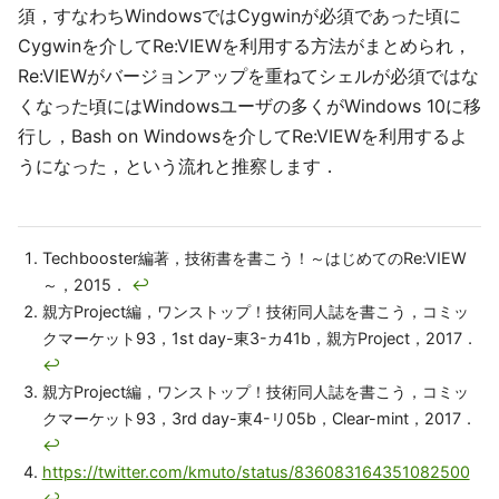
須，すなわちWindowsではCygwinが必須であった頃に
Cygwinを介してRe:VIEWを利用する方法がまとめられ，
Re:VIEWがバージョンアップを重ねてシェルが必須ではな
くなった頃にはWindowsユーザの多くがWindows 10に移
行し，Bash on Windowsを介してRe:VIEWを利用するよ
うになった，という流れと推察します．
Techbooster編著，技術書を書こう！～はじめてのRe:VIEW
～，2015．
↩
親方Project編，ワンストップ！技術同人誌を書こう，コミッ
クマーケット93，1st day-東3-カ41b，親方Project，2017．
↩
親方Project編，ワンストップ！技術同人誌を書こう，コミッ
クマーケット93，3rd day-東4-リ05b，Clear-mint，2017．
↩
https://twitter.com/kmuto/status/836083164351082500
↩