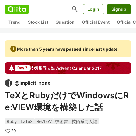
search
Login
Signup
Trend
Stock List
Question
Official Event
Official
info
More than 5 years have passed since last update.
技術系同人誌
Advent Calendar
2017
Day 7
@
implicit_none
TeXとRubyだけでWindowsにR
e:VIEW環境を構築した話
Ruby
LaTeX
ReVIEW
技術書
技術系同人誌
29