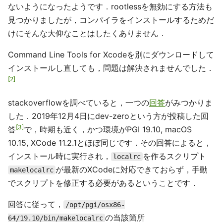
ないようになったようです．rootlessを無効にする方法も
見つかりましたが，コンパイラをインストールするためだ
けにそんな大仰なことはしたくありません．
Command Line Tools for Xcodeを別にダウンロードして
インストールし直しても，問題は解決されませんでした．
2
stackoverflowを調べていると，一つの
回答
がみつかりま
した．2019年12月4日にdev-zeroという方が投稿した回
3
答
で，時期も近く，かつ環境がPGI 19.10, macOS
10.15, XCode 11.2.1とほぼ同じです．その回答によると，
インストール時に実行され，
を作るスクリプト
localrc
が最新のXCodeに対応できておらず，手動
makelocalrc
でスクリプトを修正する必要があるということです．
回答に従って，
/opt/pgi/osx86-
の当該箇所
64/19.10/bin/makelocalrc