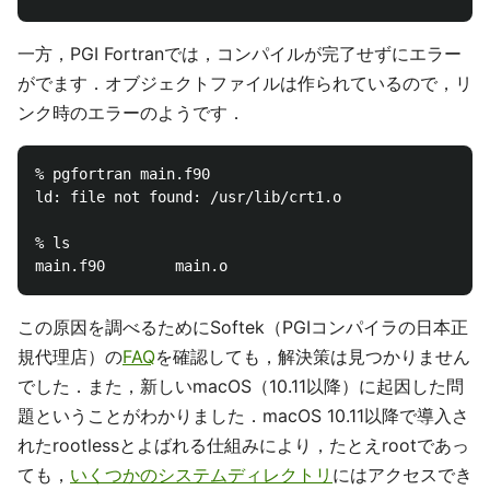
一方，PGI Fortranでは，コンパイルが完了せずにエラー
がでます．オブジェクトファイルは作られているので，リ
ンク時のエラーのようです．
% pgfortran main.f90

ld: file not found: /usr/lib/crt1.o

% ls

この原因を調べるためにSoftek（PGIコンパイラの日本正
規代理店）の
FAQ
を確認しても，解決策は見つかりません
でした．また，新しいmacOS（10.11以降）に起因した問
題ということがわかりました．macOS 10.11以降で導入さ
れたrootlessとよばれる仕組みにより，たとえrootであっ
ても，
いくつかのシステムディレクトリ
にはアクセスでき