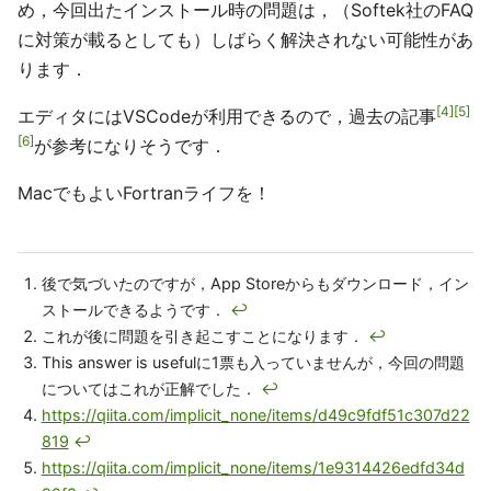
め，今回出たインストール時の問題は，（Softek社のFAQ
に対策が載るとしても）しばらく解決されない可能性があ
ります．
4
5
エディタにはVSCodeが利用できるので，過去の記事
6
が参考になりそうです．
MacでもよいFortranライフを！
後で気づいたのですが，App Storeからもダウンロード，イン
ストールできるようです．
↩
これが後に問題を引き起こすことになります．
↩
This answer is usefulに1票も入っていませんが，今回の問題
についてはこれが正解でした．
↩
https://qiita.com/implicit_none/items/d49c9fdf51c307d22
819
↩
https://qiita.com/implicit_none/items/1e9314426edfd34d