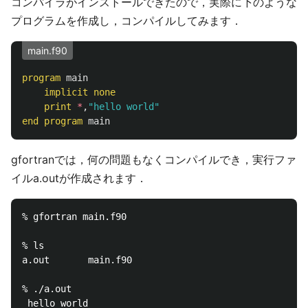
コンパイラがインストールできたので，実際に下のような
プログラムを作成し，コンパイルしてみます．
main.f90
program
main
implicit
none
print
*
,
"hello world"
end
program
main
gfortranでは，何の問題もなくコンパイルでき，実行ファ
イルa.outが作成されます．
% gfortran main.f90

% ls

a.out		main.f90

% ./a.out
