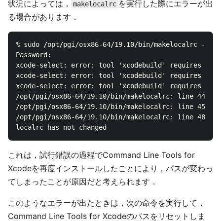
状況によっては，
を実行した際にエラーが出
makelocalrc
る場合があります．
% sudo /opt/pgi/osx86-64/19.10/bin/makelocalrc -x /o
Password:

xcode-select: error: tool 'xcodebuild' requires Xcod
xcode-select: error: tool 'xcodebuild' requires Xcod
xcode-select: error: tool 'xcodebuild' requires Xcod
/opt/pgi/osx86-64/19.10/bin/makelocalrc: line 446: t
/opt/pgi/osx86-64/19.10/bin/makelocalrc: line 454: t
/opt/pgi/osx86-64/19.10/bin/makelocalrc: line 489: t
これは，試行錯誤の過程でCommand Line Tools for
Xcodeを再度インストールしたことにより，パスが変わっ
てしまったことが原因だと考えられます．
このようなエラーが出たときは，次の命令を実行して，
Command Line Tools for Xcodeのパスをリセットしま