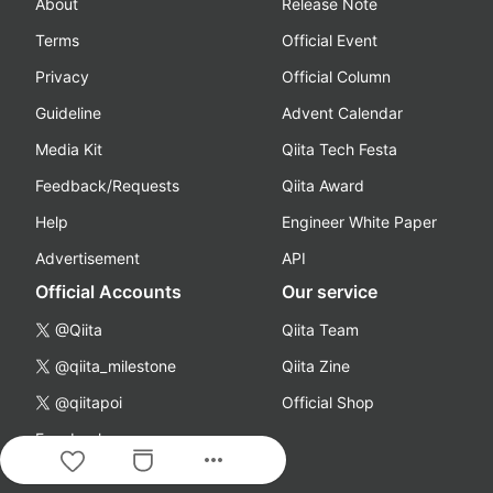
About
Release Note
Terms
Official Event
Privacy
Official Column
Guideline
Advent Calendar
Media Kit
Qiita Tech Festa
Feedback/Requests
Qiita Award
Help
Engineer White Paper
Advertisement
API
Official Accounts
Our service
@Qiita
Qiita Team
@qiita_milestone
Qiita Zine
@qiitapoi
Official Shop
Facebook
more_horiz
YouTube