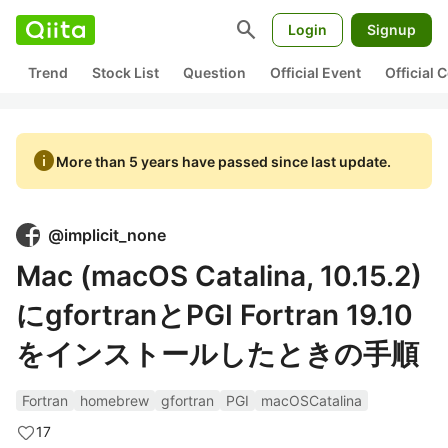
search
Login
Signup
Trend
Stock List
Question
Official Event
Official
info
More than 5 years have passed since last update.
@
implicit_none
Mac (macOS Catalina, 10.15.2)
にgfortranとPGI Fortran 19.10
をインストールしたときの手順
Fortran
homebrew
gfortran
PGI
macOSCatalina
17