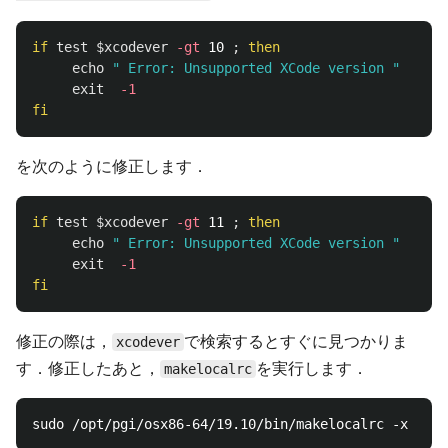
if 
test
$xcodever
-gt
 10 
;
then

echo
" Error: Unsupported XCode version "
$xco
exit
-1
fi
を次のように修正します．
if 
test
$xcodever
-gt
 11 
;
then

echo
" Error: Unsupported XCode version "
$xco
exit
-1
fi
修正の際は，
で検索するとすぐに見つかりま
xcodever
す．修正したあと，
を実行します．
makelocalrc