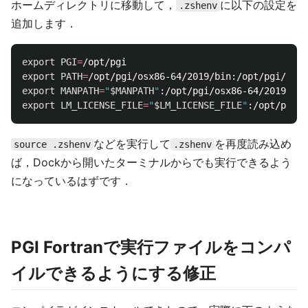
ホームディレクトリに移動して，
に以下の設定を
.zshenv
追加します．
export 
PGI
=
export 
PATH
=
/opt/pgi/osx86-64/2019/bin:/opt/pgi/osx8
export 
MANPATH
=
"
$MANPATH
"
export 
LM_LICENSE_FILE
=
"
$LM_LICENSE_FILE
"
などを実行して
を再度読み込め
source .zshenv
.zshenv
ば，Dockから開いたターミナルからでも実行できるよう
になっているはずです．
PGI Fortranで実行ファイルをコンパ
イルできるようにする修正