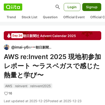
search
Login
Signup
Trend
Stock List
Question
Official Event
Official
朝日新聞社
Advent Calendar
2025
Day 24
@
imai-y6
in
朝日新聞社
AWS re:Invent 2025 現地初参加
レポート 〜ラスベガスで感じた
熱量と学び〜
AWS
reinvent
reInvent2025
16
Last updated at
2025-12-25
Posted at
2025-12-23