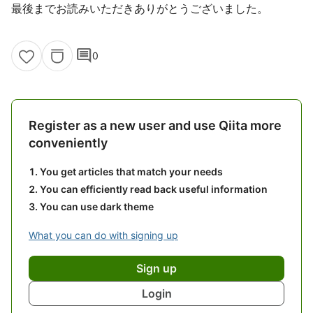
最後までお読みいただきありがとうございました。
comment
0
Register as a new user and use Qiita more
conveniently
You get articles that match your needs
You can efficiently read back useful information
You can use dark theme
What you can do with signing up
Sign up
Login