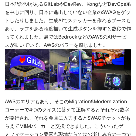
日本語説明があるGitLabやDevRev、KongなどDevOps系
を中心に回り、日本に進出していない企業のSWAGをゲッ
トしたりしました。生成AIでステッカーを作れるブースも
あり、ラフをある程度描いて生成ボタンを押すと数秒で作
ってくれました。裏ではBedrockなどのAWSのAIサービ
スが動いていて、AWSのパワーを感じました。
AWSのエリアもあり、そこのMigration&Modernization
コーナーで4つのクイズに答えて正解するとそれぞれ数字
が発行され、それを金庫に入力するとSWAGチケットがも
らえてM&Mパーカーと交換できました。こういったゲー
ミフィケーション要素も現地ならではの楽しみ方の一つで