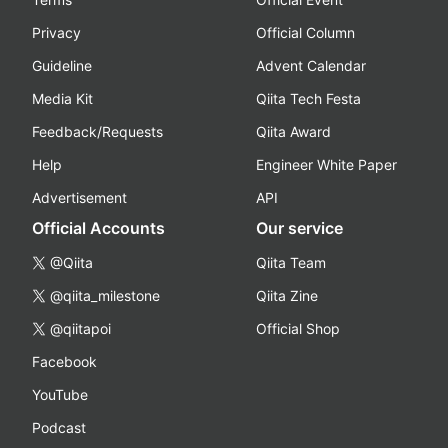
Privacy
Official Column
Guideline
Advent Calendar
Media Kit
Qiita Tech Festa
Feedback/Requests
Qiita Award
Help
Engineer White Paper
Advertisement
API
Official Accounts
Our service
@Qiita
Qiita Team
@qiita_milestone
Qiita Zine
@qiitapoi
Official Shop
Facebook
YouTube
Podcast