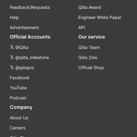
Feedback/Requests
Qiita Award
Help
Engineer White Paper
Advertisement
API
Official Accounts
Our service
@Qiita
Qiita Team
@qiita_milestone
Qiita Zine
@qiitapoi
Official Shop
Facebook
YouTube
Podcast
Company
About Us
Careers