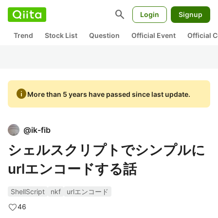
search
Login
Signup
Trend
Stock List
Question
Official Event
Official
info
More than 5 years have passed since last update.
@
ik-fib
シェルスクリプトでシンプルに
urlエンコードする話
ShellScript
nkf
urlエンコード
46