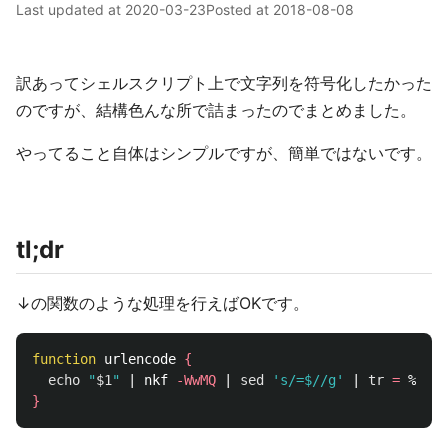
Last updated at
2020-03-23
Posted at
2018-08-08
訳あってシェルスクリプト上で文字列を符号化したかった
のですが、結構色んな所で詰まったのでまとめました。
やってること自体はシンプルですが、簡単ではないです。
tl;dr
↓の関数のような処理を行えばOKです。
function 
urlencode 
{
echo
"
$1
"
 | nkf 
-WwMQ
 | 
sed
's/=$//g'
 | 
tr
=
 % | 
t
}