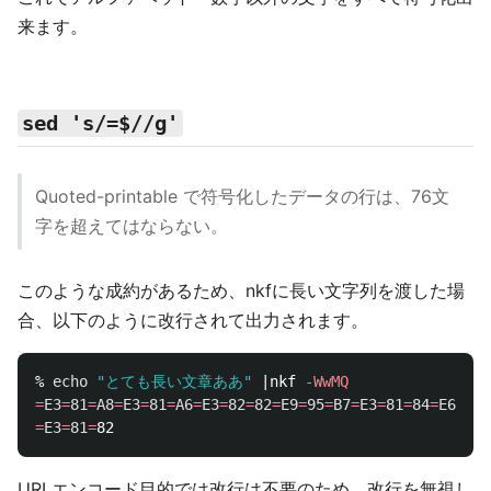
来ます。
sed 's/=$//g'
Quoted-printable で符号化したデータの行は、76文
字を超えてはならない。
このような成約があるため、nkfに長い文字列を渡した場
合、以下のように改行されて出力されます。
% 
echo
"とても長い文章ああ"
 |nkf 
-WwMQ
=
E3
=
81
=
A8
=
E3
=
81
=
A6
=
E3
=
82
=
82
=
E9
=
95
=
B7
=
E3
=
81
=
84
=
E6
=
96
=
=
E3
=
81
=
URLエンコード目的では改行は不要のため、改行を無視し