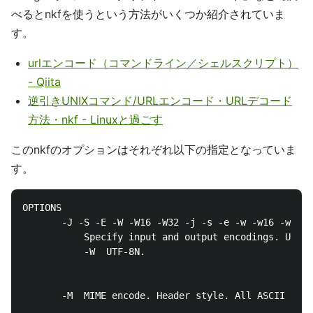
べるとnkfを使うという方法がいくつか紹介されていま
す。
urlエンコード（コマンドライン／シェルスクリプト）
- Qiita
逆引きUNIXコマンド/URLエンコード・URLデコード
方法・nkf - Linuxと過ごす
このnkfのオプションはそれぞれ以下の指定となっていま
す。
OPTIONS

       -J -S -E -W -W16 -W32 -j -s -e -w -w16 -w32

           Specify input and output encodings. Upper
           -W  UTF-8N.

       -M  MIME encode. Header style. All ASCII code