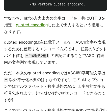
すなわち、nkfの入力出力の文字コードを、共にUTF-8を
指定、
quoted encoding
した上で出力するという指定に
なります。
quoted encodingは主に電子メールで非ASCII文字を表現
するために使用するエンコード方式です。 任意の8ビット
バイト値を
の表記にすることでASCII範囲
=[16進数2桁]
内の文字列で表現しています。
ただ、本来のquoted encodingではASCII印字可能文字は
以外符号化不要のはずなのですが、このnkf オプショ
=
ンではアルファベット・数字以外のASCII印字可能文字も
符号化されます。(そのおかげでurlエンコードできるので
すが)
これでアルファベット・数字以外の文字をすべて符号化出