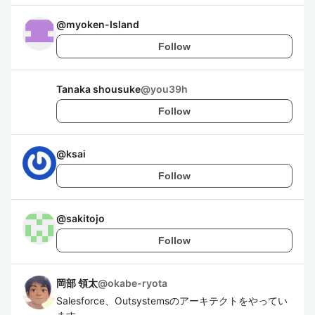
@
myoken-Island
Follow
Tanaka shousuke
@
you39h
Follow
@
ksai
Follow
@
sakitojo
Follow
岡部 領太
@
okabe-ryota
Salesforce、Outsystemsのアーキテクトをやってい