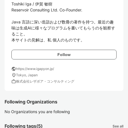
Toshiki Iga / 伊賀 敏樹

Reservoir Consulting Ltd. Co-Founder.

Java 言語に深い造詣および数冊の著作を持つ。最近の趣
味は生成AIに様々なプログラムを書いてもらうのを観察す
ること。

本サイトの見解は、私 個人のものです。
Follow
public
https://www.igapyon.jp/
location_on
Tokyo, Japan
work
株式会社レザボア・コンサルティング
Following Organizations
No Organizations you are following
Following tags
(5)
See all