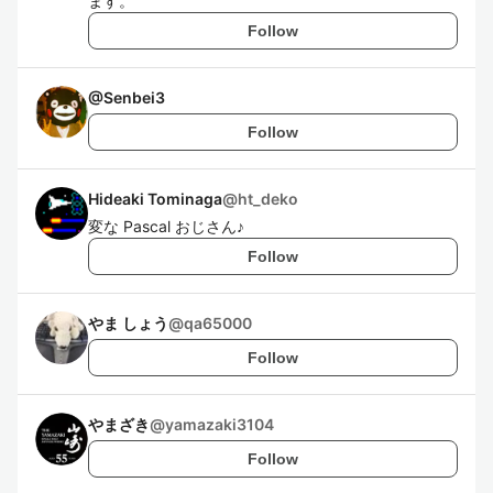
ます。
Follow
@
Senbei3
Follow
Hideaki Tominaga
@
ht_deko
変な Pascal おじさん♪
Follow
やま しょう
@
qa65000
Follow
やまざき
@
yamazaki3104
Follow