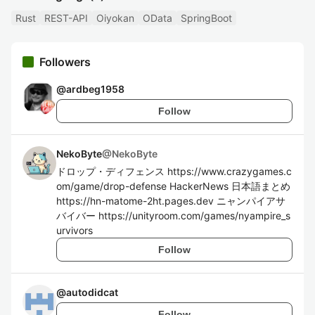
Rust
REST-API
Oiyokan
OData
SpringBoot
Followers
@
ardbeg1958
Follow
NekoByte
@
NekoByte
ドロップ・ディフェンス https://www.crazygames.c
om/game/drop-defense HackerNews 日本語まとめ
https://hn-matome-2ht.pages.dev ニャンパイアサ
バイバー https://unityroom.com/games/nyampire_s
urvivors
Follow
@
autodidcat
Follow