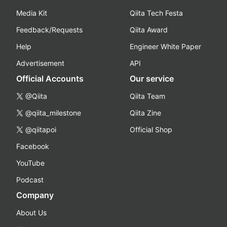
Media Kit
Qiita Tech Festa
Feedback/Requests
Qiita Award
Help
Engineer White Paper
Advertisement
API
Official Accounts
Our service
@Qiita
Qiita Team
@qiita_milestone
Qiita Zine
@qiitapoi
Official Shop
Facebook
YouTube
Podcast
Company
About Us