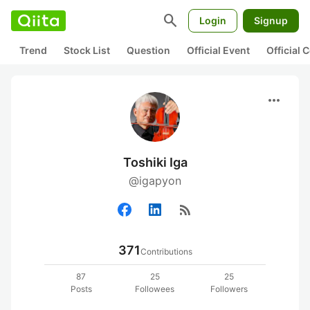
search
Login
Signup
Trend
Stock List
Question
Official Event
Official
more_horiz
Toshiki Iga
@igapyon
rss_feed
371
Contributions
87
25
25
Posts
Followees
Followers