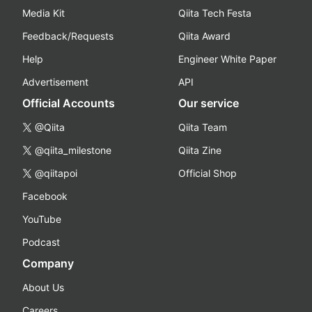
Media Kit
Qiita Tech Festa
Feedback/Requests
Qiita Award
Help
Engineer White Paper
Advertisement
API
Official Accounts
Our service
@Qiita
Qiita Team
@qiita_milestone
Qiita Zine
@qiitapoi
Official Shop
Facebook
YouTube
Podcast
Company
About Us
Careers