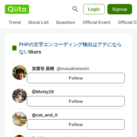
search
Login
Signup
Trend
Stock List
Question
Official Event
Official
PHPの文字エンコーディング検出はアテになら
ない
likers
加賀谷 昌樹
@
masakielastic
Follow
@
Motty29
Follow
@
cat_and_it
Follow