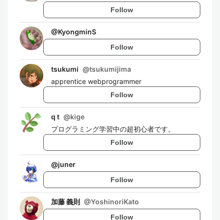
Follow
@
KyongminS
Follow
tsukumi
@
tsukumijima
apprentice webprogrammer
Follow
q t
@
kige
プログラミング学習中の超初心者です。
Follow
@
juner
Follow
加藤 義則
@
YoshinoriKato
Follow