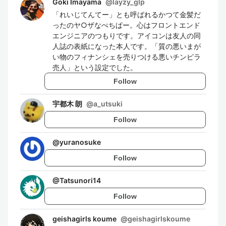
Goki Imayama
@
layzy_glp
「れいじてんてー」とも呼ばれるかつて金髪だ
ったのヤ○ザなぺちぱー。心はフロントエンド
エンジニアのつもりです。アイコンは友人の同
人誌の表紙になった本人です。「質の悪いまが
い物のフィナンシェを売りつける悪いチンピラ
売人」という設定でした。
Follow
宇都木 朗
@
a_utsuki
Follow
@
yuranosuke
Follow
@
Tatsunori14
Follow
geishagirls koume
@
geishagirlskoume