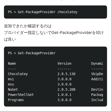
追加できたか確認するのは
プロバイダー指定しないでGet-PackageProviderを叩け
ば良い
PS > Get-PackageProvider

Name                     Version          DynamicOpt
----                     -------          ----------
Chocolatey               2.8.5.130        SkipDepend
msi                      3.0.0.0          Additional
msu                      3.0.0.0                    
NuGet                    2.8.5.208        Destinatio
PowerShellGet            1.0.0.1          PackageMan