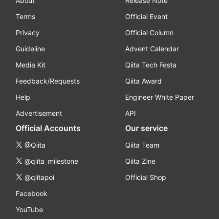
About
Release Note
Terms
Official Event
Privacy
Official Column
Guideline
Advent Calendar
Media Kit
Qiita Tech Festa
Feedback/Requests
Qiita Award
Help
Engineer White Paper
Advertisement
API
Official Accounts
Our service
@Qiita
Qiita Team
@qiita_milestone
Qiita Zine
@qiitapoi
Official Shop
Facebook
YouTube