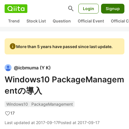
search
Login
Signup
Trend
Stock List
Question
Official Event
Official
info
More than 5 years have passed since last update.
@
icbmuma
(
Y K
)
Windows10 PackageManagem
entの導入
Windows10
PackageManagement
17
Last updated at
2017-09-17
Posted at
2017-09-17