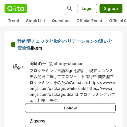
search
Login
Signup
Trend
Stock List
Question
Official Event
Official
静的型チェックと動的バリデーションの違いと
安全性
likers
岡崎 心一
@
johnny-shaman
プログラミング言語Signを設計、現在エコシス
テム開発に向けてプロジェクト進行中 関数型プ
ログラミングをのためのmodule: https://www.n
pmjs.com/package/white_cats https://www.n
pmjs.com/package/dsand プログラミングカフ
ェ 札幌 主催
Follow
@
gypsy