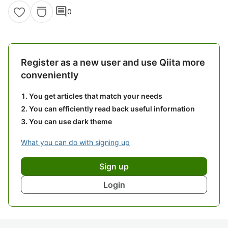
comment
0
Register as a new user and use Qiita more
conveniently
You get articles that match your needs
You can efficiently read back useful information
You can use dark theme
What you can do with signing up
Sign up
Login