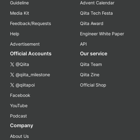
Guideline
Advent Calendar
Media Kit
Qiita Tech Festa
Feedback/Requests
Qiita Award
Help
Engineer White Paper
Advertisement
API
Official Accounts
Our service
@Qiita
Qiita Team
@qiita_milestone
Qiita Zine
@qiitapoi
Official Shop
Facebook
YouTube
Podcast
Company
About Us