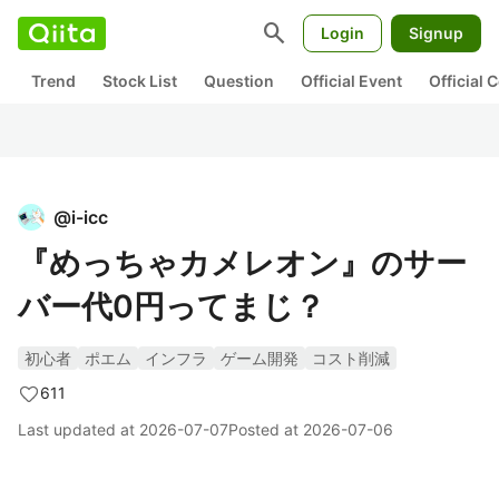
search
Login
Signup
Trend
Stock List
Question
Official Event
Official
@
i-icc
『めっちゃカメレオン』のサー
バー代0円ってまじ？
初心者
ポエム
インフラ
ゲーム開発
コスト削減
611
Last updated at
2026-07-07
Posted at
2026-07-06