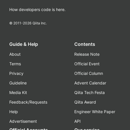
How developers code is here.
© 2011-
2026
Qiita Inc.
Guide & Help
Contents
About
Release Note
Terms
Official Event
Privacy
Official Column
Guideline
Advent Calendar
Media Kit
Qiita Tech Festa
Feedback/Requests
Qiita Award
Help
Engineer White Paper
Advertisement
API
Official Accounts
Our service