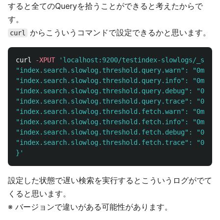
すると全てのQueryを拾うことができると考えたからで
す。
からこういうコマンドで設定できるかと思います。
curl
curl 
-XPUT
'localhost:9200/testindex-slowlogs/_setti
"index.search.slowlog.threshold.query.warn": "0ms",

"index.search.slowlog.threshold.query.info": "0ms",

"index.search.slowlog.threshold.query.debug": "0ms",

"index.search.slowlog.threshold.query.trace": "0ms",

"index.search.slowlog.threshold.fetch.warn": "0ms",

"index.search.slowlog.threshold.fetch.info": "0ms",

"index.search.slowlog.threshold.fetch.debug": "0ms",

"index.search.slowlog.threshold.fetch.trace": "0ms"

}'
設定した状態で遅い検索を実行するとこういうログがでて
くると思います。
※ バージョンで違いがある可能性があります。