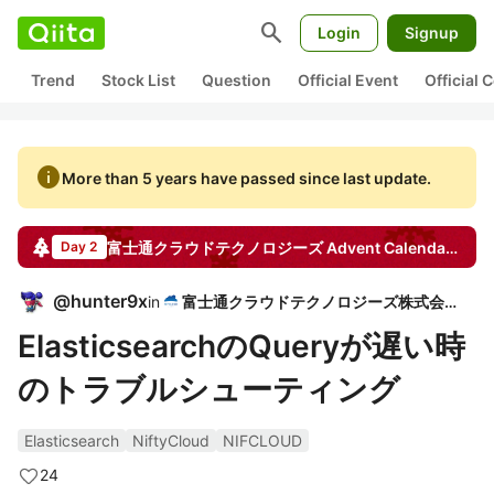
search
Login
Signup
Trend
Stock List
Question
Official Event
Official
info
More than 5 years have passed since last update.
富士通クラウドテクノロジーズ
Advent Calendar
2018
Day 2
@
hunter9x
in
富士通クラウドテクノロジーズ株式会社
ElasticsearchのQueryが遅い時
のトラブルシューティング
Elasticsearch
NiftyCloud
NIFCLOUD
24