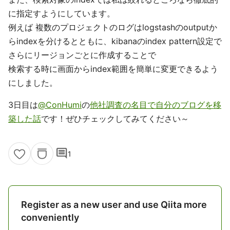
に指定すようにしています。
例えば 複数のプロジェクトのログはlogstashのoutputか
らindexを分けるとともに、kibanaのindex pattern設定で
さらにリージョンごとに作成することで
検索する時に画面からindex範囲を簡単に変更できるよう
にしました。
3日目は
@ConHumi
の
他社調査の名目で自分のブログを移
築した話
です！ぜひチェックしてみてください～
comment
1
Register as a new user and use Qiita more
conveniently