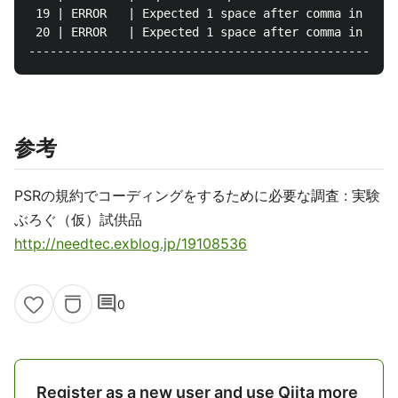
 19 | ERROR   | Expected 1 space after comma in func
 20 | ERROR   | Expected 1 space after comma in func
参考
PSRの規約でコーディングをするために必要な調査 : 実験
ぶろぐ（仮）試供品
http://needtec.exblog.jp/19108536
comment
0
Register as a new user and use Qiita more