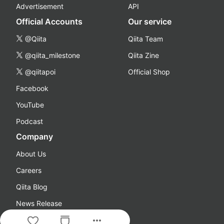
Advertisement
API
Official Accounts
Our service
@Qiita
Qiita Team
@qiita_milestone
Qiita Zine
@qiitapoi
Official Shop
Facebook
YouTube
Podcast
Company
About Us
Careers
Qiita Blog
News Release
more_horiz