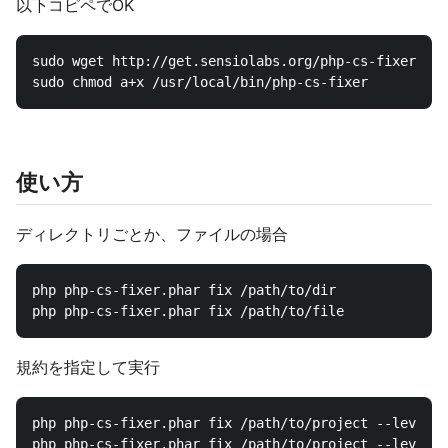
以下コピペでOK
sudo wget http://get.sensiolabs.org/php-cs-fixer.pha
使い方
ディレクトリごとか、ファイルの場合
php php-cs-fixer.phar fix /path/to/dir

規約を指定して実行
php php-cs-fixer.phar fix /path/to/project --level=p
php php-cs-fixer.phar fix /path/to/project --level=p