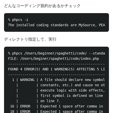
どんなコーディング規約があるかチェック
% phpcs -i

ディレクトリ指定して、実行
% phpcs /Users/beginner/spaghetti/code/ --standard=P
FILE: /Users/beginer/spaghetti/code/index.php

----------------------------------------------------
FOUND 4 ERROR(S) AND 1 WARNING(S) AFFECTING 5 LINE(S
----------------------------------------------------
  1 | WARNING | A file should declare new symbols (c
    |         | constants, etc.) and cause no other 
    |         | execute logic with side effects, but
    |         | first symbol is defined on line 11 a
    |         | on line 7.

 16 | ERROR   | Expected 1 space after comma in func
 18 | ERROR   | Expected 1 space after comma in func