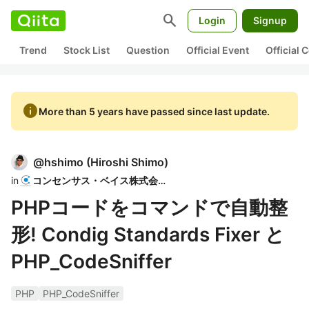
search
Login
Signup
Trend
Stock List
Question
Official Event
Official
info
More than 5 years have passed since last update.
@
hshimo
(
Hiroshi Shimo
)
in
コンセンサス・ベイス株式会社
PHPコードをコマンドで自動整
形! Condig Standards Fixer と
PHP_CodeSniffer
PHP
PHP_CodeSniffer