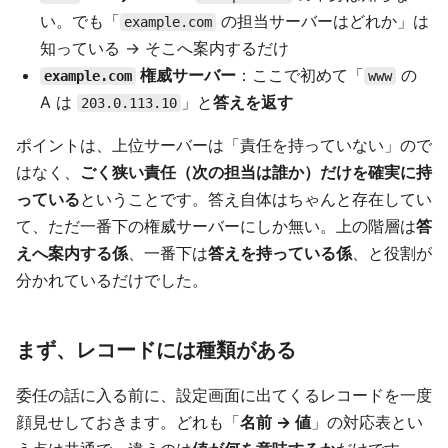
い。でも「
の担当サーバーはどれか」は
example.com
知っている → そこへ案内するだけ
権威サーバー
：ここで初めて「
の
example.com
www
A は
」と
答えを返す
203.0.113.10
ポイントは、上位サーバーは「責任を持っていない」ので
はなく、
ごく狭い責任（次の担当は誰か）だけを確実に持
っている
ということです。答え自体はちゃんと存在してい
て、ただ一番下の権威サーバーにしか無い。上の階層は
答
えへ案内する係
、一番下は
答えを持っている係
、と役割が
分かれているだけでした。
まず、レコードには種類がある
委任の話に入る前に、設定画面に出てくるレコードを一度
顔見せしておきます。どれも「
名前 → 値
」の対応表とい