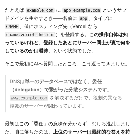
たとえば
に
というサブ
example.com
app.example.com
ドメインを生やすとき——名前に
、タイプに
app
、値にホスティング先（Vercel なら
CNAME
）を登録する。
この操作自体は知
cname.vercel-dns.com
っているけれど、登録したあとにサーバー同士が裏で何を
しているのかは曖昧
、という状態でした。
そこで最初にAIへ質問したところ、こう返ってきました。
DNSは
単一のデータベースではなく、委任
（delegation）で繋がった分散システム
です。
を解決するだけで、役割の異なる
www.example.com
複数のサーバーが関わっています。
最初はこの「委任」の意味が分からず、むしろ混乱しまし
た。腑に落ちたのは、
上位のサーバーは最終的な答えを持