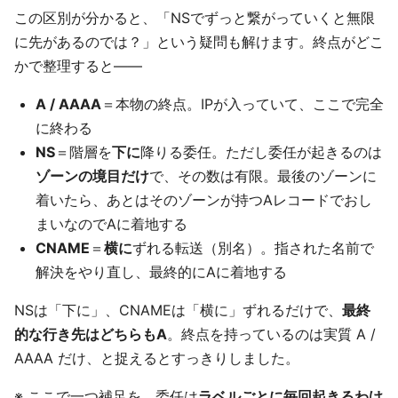
この区別が分かると、「NSでずっと繋がっていくと無限
に先があるのでは？」という疑問も解けます。終点がどこ
かで整理すると——
A / AAAA
＝本物の終点。IPが入っていて、ここで完全
に終わる
NS
＝階層を
下に
降りる委任。ただし委任が起きるのは
ゾーンの境目だけ
で、その数は有限。最後のゾーンに
着いたら、あとはそのゾーンが持つAレコードでおし
まいなのでAに着地する
CNAME
＝
横に
ずれる転送（別名）。指された名前で
解決をやり直し、最終的にAに着地する
NSは「下に」、CNAMEは「横に」ずれるだけで、
最終
的な行き先はどちらもA
。終点を持っているのは実質 A /
AAAA だけ、と捉えるとすっきりしました。
※ ここで一つ補足を。委任は
ラベルごとに毎回起きるわけ