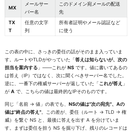
メールサー
このドメイン宛メールの配送
MX
バー名
先
TX
任意の文字
所有者証明やメール認証など
T
列
に使う
この表の中に、さっきの委任の話がそのまま入っていま
す。ルートやTLDがやっていた「
答えは知らないが、次の
担当を案内する
」——これが
NS
です。値に書いてあるの
は答え（IP）ではなく、次に聞くべきサーバー名でした。
逆に、一番下の権威サーバーが返していた「
これが答え
」
が
A
で、こちらの値は最終的なIPそのものです。
同じ「名前 → 値」の表でも、
NSの値は"次の宛先"、Aの
値は"終点の答え"
。この差が、委任（ルート → TLD → 権
威）を繋ぐ NS と、最後に答えを出す A を分けていま
す。まずは委任を担う NS を掘り下げ、残りのレコードは