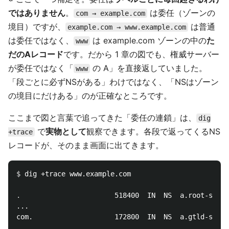
ではありません
。
は委任（ゾーンの
com → example.com
境目）ですが、
は普通
example.com → www.example.com
は委任ではなく、
は example.com ゾーンの中の
た
www
だのAレコード
です。だから 1 章の図でも、権威サーバー
が委任ではなく「
の A」を直接返していました。
www
「段ごとに必ずNSがある」わけではなく、「NSはゾーン
の境目にだけある」のが正確なところです。
ここまで図と言葉で追ってきた「委任の連鎖」は、
dig
で
実物として
観察できます。各段で返ってくるNS
+trace
レコードが、そのまま画面に出てきます。
$ 
dig +trace www.example.com

.
                       518400  IN  NS  a.root-serve
...

com.                    172800  IN  NS  a.gtld-serve
...
