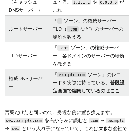
（キャッシュ
ュする。
や
が
1.1.1.1
8.8.8.8
DNSサーバー）
これ
「
ゾーン」の権威サーバー。
.
ルートサーバー
TLD（
など）のサーバーの
.com
場所を教える
「
ゾーン」の権威サーバ
.com
TLDサーバー
ー。各ドメインのサーバーの場所
を教える
「
ゾーン」のレコ
example.com
権威DNSサーバ
ードを実際に持っている。
普段設
ー
定画面で編集しているのはここ
言葉だけだと固いので、身近な例に置き換えます。
を右から左に読むと
→
www.example.com
com
example
→
という入れ子になっていて、これは
大きな会社で
www