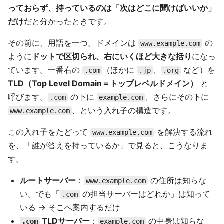
っておらず、持っているのは「次はどこに聞けばいいか」
だけ
だと分かったときです。
その前に、用語を一つ。ドメインは
の
www.example.com
ように
ドットで区切られ、右にいくほど大きな括り
になっ
ています。一番右の
（ほかに
、
など）を
.com
.jp
.org
TLD（Top Level Domain＝トップレベルドメイン）
と
呼びます。
の下に
、さらにその下に
.com
example.com
、という入れ子の構造です。
www.example.com
この入れ子をたどって
を解決する流れ
www.example.com
を、「誰が答えを持っているか」で見ると、こうなりま
す。
ルートサーバー
：
の住所は知らな
www.example.com
い。でも「
の担当サーバーはどれか」は知って
.com
いる → そこへ案内するだけ
TLDサーバー
：
の中身は知らな
.com
example.com