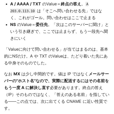
A / AAAA / TXT
のValue＝
終点の答え
。
A
は「そこへ問い合わせる先」ではな
203.0.113.10
く、これがゴール。問い合わせはここで止まる
NS
のValue＝
委任先
。「次はこのサーバーに聞け」と
いう引き継ぎで、ここでは止まらず、もう一段先へ聞
きにいく
「Valueに向けて問い合わせる」が当てはまるのは、基本
的にNSだけ。A や TXT のValueは、たどり着いた先にあ
る中身そのものでした。
なお
MX
は少し中間的です。値は IP ではなく
メールサー
バーの"ホスト名"なので、実際に配送するにはその名前を
もう一度 A に解決し直す
必要があります。終点の答え
（IP）そのものではなく、「答えのある名前」を指してい
る——この点では、次に出てくる CNAME に近い性質で
す。