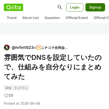
search
Login
Signup
Trend
Stock List
Question
Official Event
Official
@
hrfm1623
in
ニチコマ合同会社
雰囲気でDNSを設定していたの
で、仕組みを自分なりにまとめ
てみた
dns
ドメイン
23
Posted at
2026-06-08