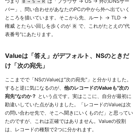
つまり
は「ブラウザ → OS → 外のDNSサー
B → S → R
バー」、問い合わせがあなたのPCの中から外へ出ていく
ところを描いています。そこから先、ルート → TLD →
権威 とたらい回しを歩くのが
で、これがたとえの"代
R
表番号"にあたります。
Valueは「答え」がデフォルト、NSのときだ
け「次の宛先」
ここまでで「NSのValueは"次の宛先"」と分かりました。
すると逆に気になるのが、
他のレコードのValueも"次の
宛先"なのか？
という点です。実はここに、自分が最初に
勘違いしていた点がありました。「レコードのValueは次
の問い合わせ先で、そこへ聞きにいくものだ」と思ってい
たのですが、これは正確ではありません。Valueの役割
は、レコードの種類で2つに分かれます。