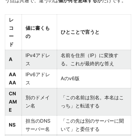
う点は共通で、違うのは
値が何を意味するか
だけです。
レ
コ
値に書くも
ひとことで言うと
ー
の
ド
IPv4アドレ
名前を住所（IP）に変換す
A
ス
る。これが最終的な答え
AA
IPv6アドレ
Aのv6版
AA
ス
CN
別のドメイ
「この名前は別名。本名はこ
AM
ン名
っち」と転送する
E
担当のDNS
「この先は別のサーバーに聞
NS
サーバー名
いて」と委任する