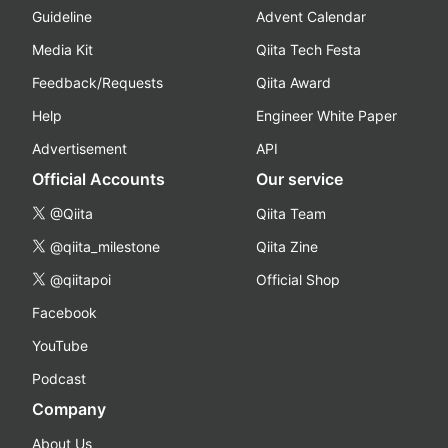
Guideline
Advent Calendar
Media Kit
Qiita Tech Festa
Feedback/Requests
Qiita Award
Help
Engineer White Paper
Advertisement
API
Official Accounts
Our service
@Qiita
Qiita Team
@qiita_milestone
Qiita Zine
@qiitapoi
Official Shop
Facebook
YouTube
Podcast
Company
About Us