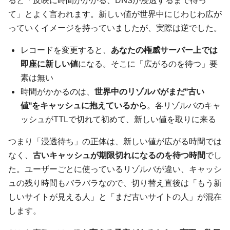
ると「反映に時間がかかる、DNSが浸透するまで待っ
て」とよく言われます。新しい値が世界中にじわじわ広が
っていくイメージを持っていましたが、実際は逆でした。
レコードを変更すると、
あなたの権威サーバー上では
即座に新しい値
になる。そこに「広がるのを待つ」要
素は無い
時間がかかるのは、
世界中のリゾルバがまだ"古い
値"をキャッシュに抱えているから
。各リゾルバのキャ
ッシュがTTLで切れて初めて、新しい値を取りに来る
つまり「浸透待ち」の正体は、新しい値が広がる時間では
なく、
古いキャッシュが期限切れになるのを待つ時間
でし
た。ユーザーごとに使っているリゾルバが違い、キャッシ
ュの残り時間もバラバラなので、切り替え直後は「もう新
しいサイトが見える人」と「まだ古いサイトの人」が混在
します。