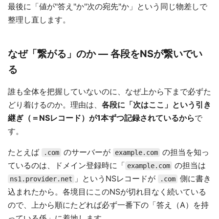
最後に「値が"答え"か"次の宛先"か」という同じ物差しで
整理し直します。
なぜ「繋がる」のか — 各段をNSが繋いでい
る
誰も全体を把握していないのに、なぜ上から下まで必ずた
どり着けるのか。理由は、
各段に「次はここ」という引き
継ぎ（＝NSレコード）が1本ずつ記録されているから
で
す。
たとえば
のサーバーが
の担当を知っ
.com
example.com
ているのは、ドメイン登録時に「
の担当は
example.com
」というNSレコードが
側に書き
ns1.provider.net
.com
込まれたから。各境目にこのNSが切れ目なく続いている
ので、上から順にたどれば必ず一番下の「答え（A）を持
っている係」に着地します。