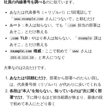
社員の内線番号を調べる
のに似ています。
あなたは代表番号（＝リゾルバ）に1回電話して
「
さんにつないで」と頼むだけ
www.example.com
ルート
：本人は知らない。でも「
担当の部署は
.com
あそこ」とだけ教える
TLD
：やはり本人は知らない。「
課は
.com
example
あそこ」とだけ教える
権威
：ここで初めて「
さんは
example.com
www
」と本人につなぐ
203.0.113.10
大事なのは2点だけです。
あなたは1回頼むだけ
。部署から部署へのたらい回し
は、代表番号側（リゾルバ）が代わりに歩いてくれる
各段は"本人"を知らない。知っているのは"次に聞く部
署"だけ
。下に降りるほど担当範囲が狭まり、最後の段
で初めて本人にたどり着く