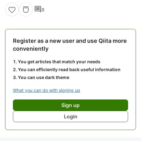
comment
0
Register as a new user and use Qiita more
conveniently
You get articles that match your needs
You can efficiently read back useful information
You can use dark theme
What you can do with signing up
Sign up
Login