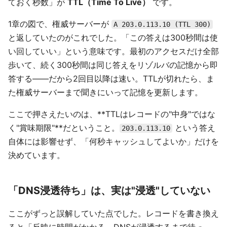
ておく秒数」が
TTL（Time To Live）
です。
1章の図で、権威サーバーが
A 203.0.113.10 (TTL 300)
と返していたのがこれでした。「この答えは300秒間は使
い回していい」という意味です。最初のアクセスだけ全部
歩いて、続く300秒間は同じ答えをリゾルバの記憶から即
答する——だから2回目以降は速い。TTLが切れたら、ま
た権威サーバーまで聞きにいって記憶を更新します。
ここで押さえたいのは、**TTLはレコードの"中身"ではな
く"賞味期限"**だということ。
という答え
203.0.113.10
自体には影響せず、「何秒キャッシュしてよいか」だけを
決めています。
「DNS浸透待ち」は、実は"浸透"していない
ここがずっと誤解していた点でした。レコードを書き換え