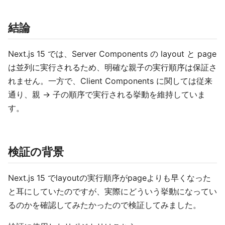
結論
Next.js 15 では、Server Components の layout と page
は並列に実行されるため、明確な親子の実行順序は保証さ
れません。一方で、Client Components に関しては従来
通り、親 → 子の順序で実行される挙動を維持していま
す。
検証の背景
Next.js 15 でlayoutの実行順序がpageよりも早くなった
と耳にしていたのですが、実際にどういう挙動になってい
るのかを確認してみたかったので検証してみました。