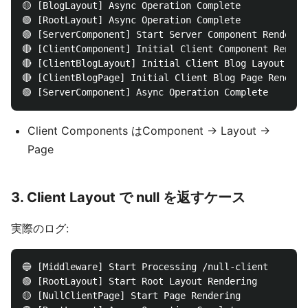
🟡 [BlogLayout] Async Operation Complete

🟢 [RootLayout] Async Operation Complete

🟢 [ServerComponent] Start Server Component Rendering
🔴 [ClientComponent] Initial Client Component Render

🔴 [ClientBlogLayout] Initial Client Blog Layout Rend
🔴 [ClientBlogPage] Initial Client Blog Page Render

Client Components はComponent → Layout →
Page
3. Client Layout で null を返すケース
実際のログ:
🔵 [Middleware] Start Processing /null-client

🟢 [RootLayout] Start Root Layout Rendering

🟡 [NullClientPage] Start Page Rendering
