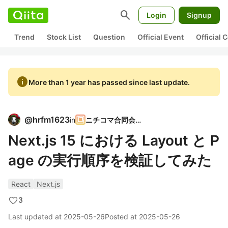
search
Login
Signup
Trend
Stock List
Question
Official Event
Official
info
More than 1 year has passed since last update.
@
hrfm1623
in
ニチコマ合同会社
Next.js 15 における Layout と P
age の実行順序を検証してみた
React
Next.js
3
Last updated at
2025-05-26
Posted at
2025-05-26