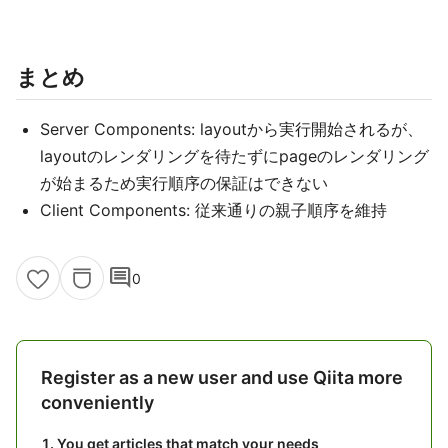
まとめ
Server Components: layoutから実行開始されるが、
layoutのレンダリングを待たずにpageのレンダリング
が始まるため実行順序の保証はできない
Client Components: 従来通りの親子順序を維持
comment
0
Register as a new user and use Qiita more
conveniently
You get articles that match your needs