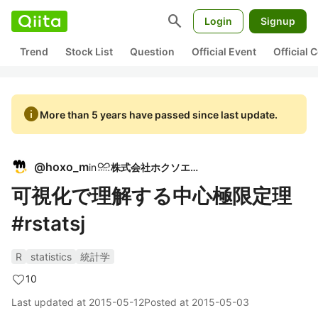
search
Login
Signup
Trend
Stock List
Question
Official Event
Official
info
More than 5 years have passed since last update.
@
hoxo_m
in
株式会社ホクソエム
可視化で理解する中心極限定理
#rstatsj
R
statistics
統計学
10
Last updated at
2015-05-12
Posted at
2015-05-03