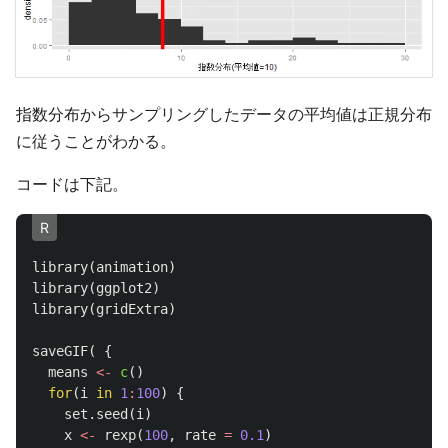
指数分布からサンプリングしたデータの平均値は正規分布
に従うことがわかる。
コードは下記。
R
library
(
animation
)
library
(
ggplot2
)
library
(
gridExtra
)
saveGIF
(
{
means
<-
c
()
for
(
i
in
1
:
100
)
{
set.seed
(
i
)
x
<-
rexp
(
100
,
rate
=
0.1
)