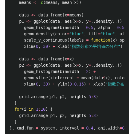
means
<-
c
(
means
,
mean
(
x
))
data
<-
data.frame
(
x
=
means
)
p1
<-
ggplot
(
data
,
aes
(
x
=
x
,
y
=
..density..
))
+
geom_histogram
(
binwidth
=
0.5
,
alpha
=
0.5
)
+
geom_density
(
color
=
"blue"
,
fill
=
"blue"
,
alpha
=
scale_y_continuous
(
labels
=
function
(
x
)
sprint
xlim
(
0
,
30
)
+
xlab
(
"指数分布の平均値の分布"
)
data
<-
data.frame
(
x
=
x
)
p2
<-
ggplot
(
data
,
aes
(
x
=
x
,
y
=
..density..
))
+
geom_histogram
(
binwidth
=
2
)
+
geom_vline
(
xintercept
=
mean
(
data
$
x
),
color
=
"r
xlim
(
0
,
30
)
+
ylim
(
0
,
0.15
)
+
xlab
(
"指数分布(平均
grid.arrange
(
p1
,
p2
,
heights
=
5
:
3
)
}
for
(
i
in
1
:
10
)
{
grid.arrange
(
p1
,
p2
,
heights
=
5
:
3
)
}
},
cmd.fun
=
system
,
interval
=
0.4
,
ani.width
=
600
,