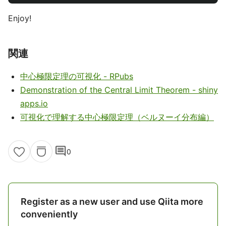
Enjoy!
関連
中心極限定理の可視化 - RPubs
Demonstration of the Central Limit Theorem - shiny
apps.io
可視化で理解する中心極限定理（ベルヌーイ分布編）
comment
0
Register as a new user and use Qiita more
conveniently