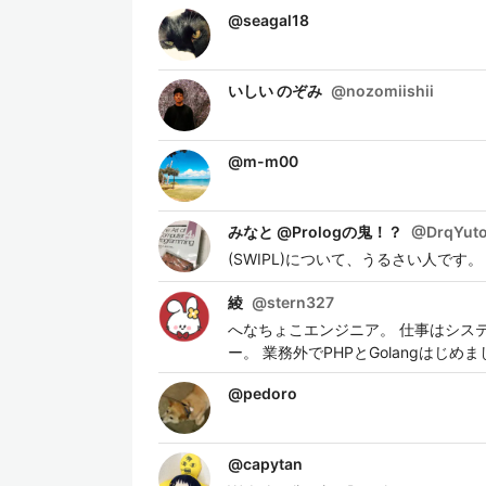
@
seagal18
いしい のぞみ
@
nozomiishii
@
m-m00
みなと @Prologの鬼！？
@
DrqYut
(SWIPL)について、うるさい人です。
綾
@
stern327
へなちょこエンジニア。 仕事はシス
ー。 業務外でPHPとGolangはじめ
@
pedoro
@
capytan