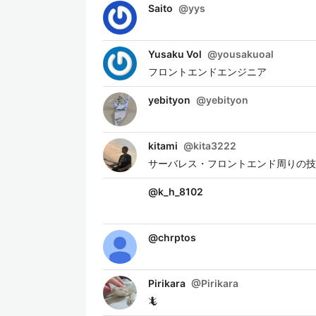
Saito
@
yys
Yusaku Vol
@
yousakuoal
フロントエンドエンジニア
yebityon
@
yebityon
kitami
@
kita3222
サーバレス・フロントエンド周りの技
@
k_h_8102
@
chrptos
Pirikara
@
Pirikara
🦎