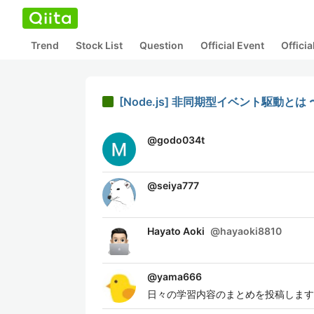
Trend
Stock List
Question
Official Event
Offici
[Node.js] 非同期型イベント駆動とは 
@
godo034t
@
seiya777
Hayato Aoki
@
hayaoki8810
@
yama666
日々の学習内容のまとめを投稿します