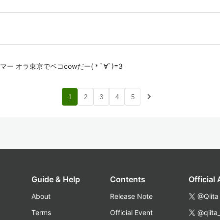
 オラ東京でベコcowだー(＊ﾟ∀ﾟ)=3
navigate_next
1
2
3
4
5
Guide & Help
Contents
Official
About
Release Note
@Qiita
Terms
Official Event
@qiita