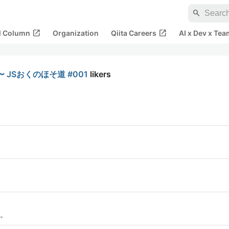
search
open_in_new
open_in_new
al Column
Organization
Qiita Careers
AI x Dev x Tea
〜 JSおくのほそ道 #001
likers
。