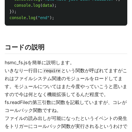
console
.
log
(
data
);
});
console
.
log
(
"
end
"
);
コードの説明
hsmc_fs.jsを簡単に説明します。
いきなり一行目に
という関数が呼ばれてますがこ
require
れはファイルシステム関連のモジュールをロードしてま
す。モジュールについてはまた今度やっていこうと思いま
すので今は何となく機能拡張してるんだ程度で。
fs.readFileの第三引数に関数を記載していますが、コレが
コールバック関数ですね。
ファイルの読み出しが可能になったというイベントの発生
をトリガーにコールバック関数が実行されるというわけで