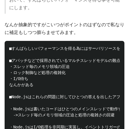
にします。
なんか抽象的ですがこいつがポイントのはずなので私なり
に補足もしつつ膨らませてみます。
■すんばらしいパフォーマンスを得る為にはサーバリソースを効率
■アパッチなどで採用されているマルチスレッドモデルの難点として
・スレッド毎のメモリ領域の圧迫

・ロック制御など処理の複雑化

・I/O待ち

なんかがある

■Node.jsはこれらの問題に対してひとつの答えを出したアプロー
・Node.jsは書いたコードはひとつのメインスレッドで動作する

　->スレッド毎のメモリ領域の圧迫と処理の複雑さの回避

・Node.jsはI/O処理を非同期に実装し、イベントトリガーのコ