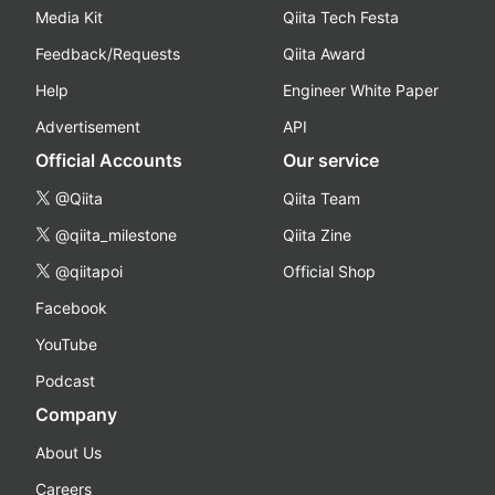
Media Kit
Qiita Tech Festa
Feedback/Requests
Qiita Award
Help
Engineer White Paper
Advertisement
API
Official Accounts
Our service
@Qiita
Qiita Team
@qiita_milestone
Qiita Zine
@qiitapoi
Official Shop
Facebook
YouTube
Podcast
Company
About Us
Careers