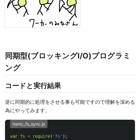
同期型(ブロッキングI/O)プログラミ
ング
コードと実行結果
逆に同期的に処理をさせる事も可能ですので理解を深める
為にやってみます。
hsmc_fs_sync.js
var
fs
=
require
(
'
fs
'
);