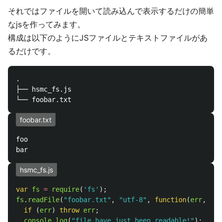
それではファイルを開いて読み込んで表示するだけの簡単
なjsを作ってみます。
構成は以下のようにJSファイルとテキストファイルがあ
るだけです。
.

├── hsmc_fs.js

foobar.txt
foo

hsmc_fs.js
var
fs
=
require
(
'
fs
'
);
fs
.
readFile
(
"
foobar.txt
"
,
"
utf-8
"
,
function
(
err
,
dat
if 
(
err
)
throw
err
;
console
.
log
(
"
file have just been readable!
"
);