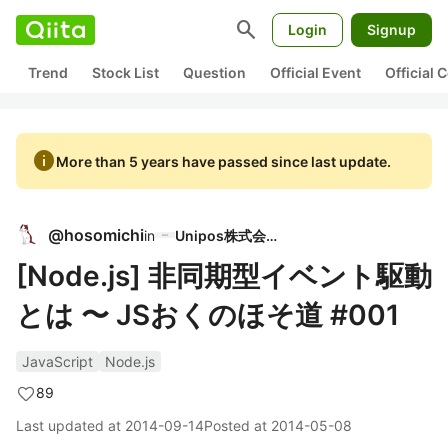
search
Login
Signup
Trend
Stock List
Question
Official Event
Official
info
More than 5 years have passed since last update.
@
hosomichi
in
Unipos株式会社
[Node.js] 非同期型イベント駆動
とは 〜 JSおくのほそ道 #001
JavaScript
Node.js
89
Last updated at
2014-09-14
Posted at
2014-05-08