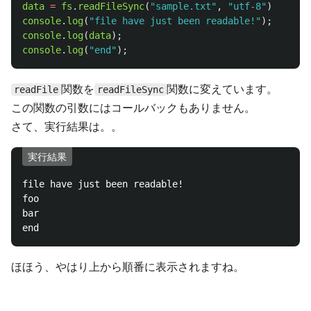
data
=
fs
.
readFileSync
(
"
sample.txt
"
,
"
utf-8
"
)
console
.
log
(
"
file have just been readable!
"
);
console
.
log
(
data
);
console
.
log
(
"
end
"
);
関数を
関数に変えています。
readFile
readFileSync
この関数の引数にはコールバックもありません。
さて、実行結果は。。
実行結果
file have just been readable!

foo

bar

ほほう、やはり上から順番に表示されますね。