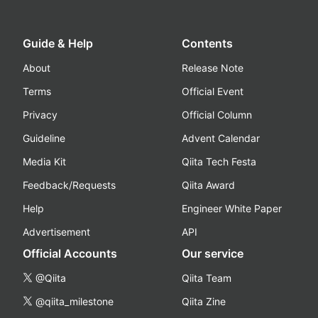
Guide & Help
Contents
About
Release Note
Terms
Official Event
Privacy
Official Column
Guideline
Advent Calendar
Media Kit
Qiita Tech Festa
Feedback/Requests
Qiita Award
Help
Engineer White Paper
Advertisement
API
Official Accounts
Our service
@Qiita
Qiita Team
@qiita_milestone
Qiita Zine