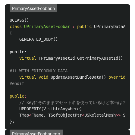
PrimaryAssetFoobar.h
UCLASS
()
class
UPrimaryAssetFoobar
:
public
UPrimaryDataAsset
{
GENERATED_BODY
()
public:
virtual
FPrimaryAssetId
GetPrimaryAssetId
()
cons
virtual
void
UpdateAssetBundleData
()
override
;
public
:
// Keyにそのままアセット名を使っているけど本当はアセ
UPROPERTY
(
VisibleAnywhere
)
TMap
<
FName
,
TSoftObjectPtr
<
USkeletalMesh
>>
Skele
};
PrimaryAssetFoobar.cpp