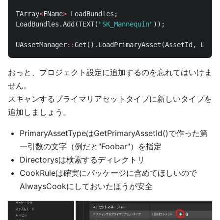
TArray
<
FName
>
LoadBundles
;
LoadBundles
.
Add
(
TEXT
(
"SK_Mannequin"
));
UAssetManager
::
Get
().
LoadPrimaryAsset
(
AssetId
,
LoadB
おっと、プロジェクト設定に追加するのを忘れてはいけま
せん。
スキャンするプライマリアセットタイプに新しいタイプを
追加しましょう。
PrimaryAssetTypeはGetPrimaryAssetId()で作った第
一引数の文字（例だと"Foobar"）を指定
Directorysは検索するディレクトリ
CookRuleは確実にパッケージに含めてほしいので
AlwaysCookにしておいたほうが安全