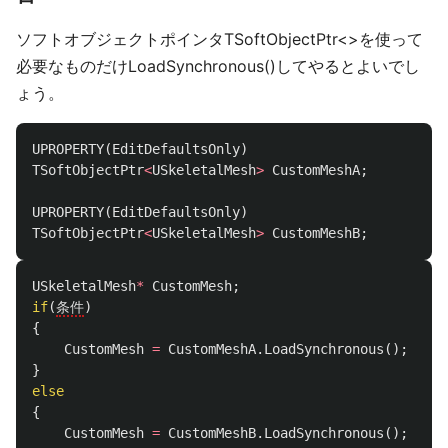
ソフトオブジェクトポインタTSoftObjectPtr<>を使って
必要なものだけLoadSynchronous()してやるとよいでし
ょう。
UPROPERTY
(
EditDefaultsOnly
)
TSoftObjectPtr
<
USkeletalMesh
>
CustomMeshA
;
UPROPERTY
(
EditDefaultsOnly
)
TSoftObjectPtr
<
USkeletalMesh
>
CustomMeshB
;
USkeletalMesh
*
CustomMesh
;
if
(
条件
)
{
CustomMesh
=
CustomMeshA
.
LoadSynchronous
();
}
else
{
CustomMesh
=
CustomMeshB
.
LoadSynchronous
();