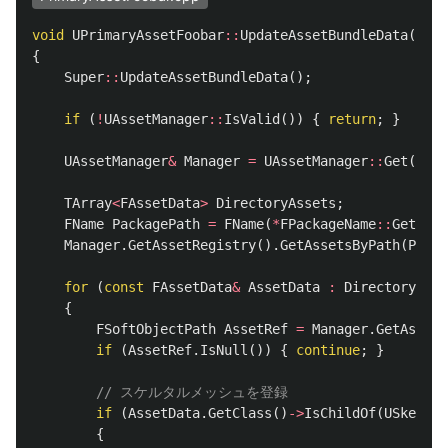
void
UPrimaryAssetFoobar
::
UpdateAssetBundleData
()
{
Super
::
UpdateAssetBundleData
();
if
(
!
UAssetManager
::
IsValid
())
{
return
;
}
UAssetManager
&
Manager
=
UAssetManager
::
Get
();
TArray
<
FAssetData
>
DirectoryAssets
;
FName
PackagePath
=
FName
(
*
FPackageName
::
GetLong
Manager
.
GetAssetRegistry
().
GetAssetsByPath
(
Packa
for
(
const
FAssetData
&
AssetData
:
DirectoryAsse
{
FSoftObjectPath
AssetRef
=
Manager
.
GetAssetP
if
(
AssetRef
.
IsNull
())
{
continue
;
}
// スケルタルメッシュを登録
if
(
AssetData
.
GetClass
()
->
IsChildOf
(
USkeleta
{