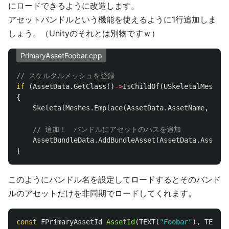
にロードできるように改造します。
アセットバンドルという機能を使えるように1行追加しま
しょう。（Unityのそれとは別物ですｗ）
PrimaryAssetFoobar.cpp
// スケルタルメッシュを登録
if
(
AssetData
.
GetClass
()
->
IsChildOf
(
USkeletalMesh
::
S
{
SkeletalMeshes
.
Emplace
(
AssetData
.
AssetName
,
Asse
// 追加！　バンドルにアセットのパスを追加
AssetBundleData
.
AddBundleAsset
(
AssetData
.
AssetNa
}
このようにバンドル名を設定してロードするとそのバンド
ルのアセットだけを非同期でロードしてくれます。
const
FPrimaryAssetId
AssetId
(
TEXT
(
"Foobar"
),
TEXT
(