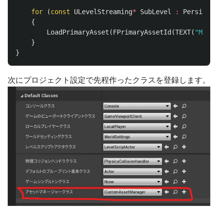
for
(
const
ULevelStreaming
*
SubLevel
:
Persisten
{
LoadPrimaryAsset
(
FPrimaryAssetId
(
TEXT
(
"Map"
)
}
}
次にプロジェクト設定で先程作ったクラスを登録します。