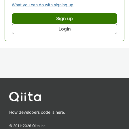
What you can do with signing up
Sign up
Login
How developers code is here.
© 2011-
2026
Qiita Inc.