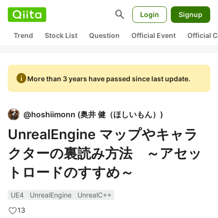
search
Login
Signup
Trend
Stock List
Question
Official Event
Official
info
More than 3 years have passed since last update.
@
hoshiimonn
(
奥井 健（ほしいもん）
)
UnrealEngine マップやキャラ
クターの裏読み方法 ～アセッ
トロードのすすめ～
UE4
UnrealEngine
UnrealC++
13