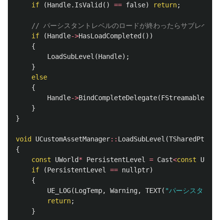
if
(
Handle
.
IsValid
()
==
false
)
return
;
// パーシスタントレベルのロードが終わったらサブレベル
if
(
Handle
->
HasLoadCompleted
())
{
LoadSubLevel
(
Handle
);
}
else
{
Handle
->
BindCompleteDelegate
(
FStreamableDele
}
}
void
UCustomAssetManager
::
LoadSubLevel
(
TSharedPtr
<
FS
{
const
UWorld
*
PersistentLevel
=
Cast
<
const
UWorl
if
(
PersistentLevel
==
nullptr
)
{
UE_LOG
(
LogTemp
,
Warning
,
TEXT
(
"パーシスタント
return
;
}