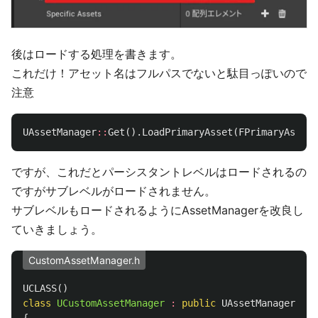
後はロードする処理を書きます。
これだけ！アセット名はフルパスでないと駄目っぽいので
注意
UAssetManager
::
Get
().
LoadPrimaryAsset
(
FPrimaryAssetI
ですが、これだとパーシスタントレベルはロードされるの
ですがサブレベルがロードされません。
サブレベルもロードされるようにAssetManagerを改良し
ていきましょう。
CustomAssetManager.h
UCLASS
()
class
UCustomAssetManager
:
public
UAssetManager