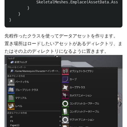
SkeletalMeshes
.
Emplace
(
AssetData
.
AssetNa
}
}
}
先程作ったクラスを使ってデータアセットを作ります。
置き場所はロードしたいアセットがあるディレクトリ、ま
たはその上のディレクトリになるように置きます。