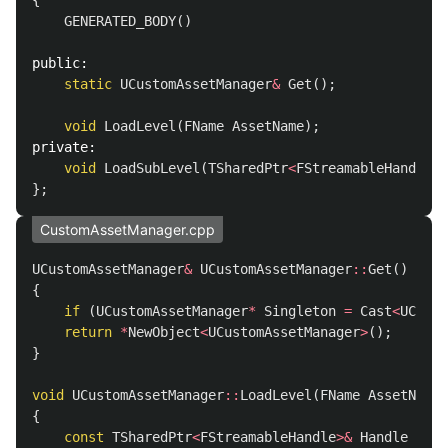
{
GENERATED_BODY
()
public:
static
UCustomAssetManager
&
Get
();
void
LoadLevel
(
FName
AssetName
);
private:
void
LoadSubLevel
(
TSharedPtr
<
FStreamableHandle
>
};
CustomAssetManager.cpp
UCustomAssetManager
&
UCustomAssetManager
::
Get
()
{
if
(
UCustomAssetManager
*
Singleton
=
Cast
<
UCusto
return
*
NewObject
<
UCustomAssetManager
>
();
}
void
UCustomAssetManager
::
LoadLevel
(
FName
AssetName
)
{
const
TSharedPtr
<
FStreamableHandle
>&
Handle
=
Lo